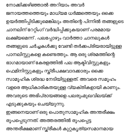
നോക്കിക്കഴിഞ്ഞാൽ അറിയാം അവർ
ജനായത്തത്തെയും മാധ്യമ ധർമ്മത്തെയും ഒക്കെ
ഉയർത്തിപ്പിടിക്കുമെങ്കിലും അതിന്റെ പിന്നിൽ തങ്ങളുടെ
ചാനലിന് റേറ്റിംഗ് വർദ്ധിപ്പിക്കുകയാണ് പരമമായ
ലക്ഷ്യമെന്ന് . പലപ്പോഴും വാർത്താ ചാനലുകൾ
തങ്ങളുടെ ചർച്ചകൾക്കു വേണ്ടി തർക്കപ്രിയരായിട്ടുള്ള
പാനലിസ്റ്റുകളെ കണ്ടെത്തും. ആ ഒരു ശ്രമത്തിന്റെ
Join our community of
ഭാഗമായാണ് കേരളത്തിൽ പല ആക്ടിവിസ്റ്റുകളും
SUBSCRIBERS and be part of the
ഫെമിനിസ്റ്റുകളും സ്ത്രീപക്ഷവാദക്കാരും ഒക്കെ
conversation.
സാമൂഹിക ശ്രദ്ധ നേടിയിട്ടുള്ളത്. അവരെ സമൂഹം
To subscribe, simply enter your email address on our website
വളരെ ആധികാരികതയുള്ള വ്യക്തികളായി കാണും.
or click the subscribe button below. Don't worry, we respect
അവരുടെ അഭിപ്രായങ്ങളെ പലരുംമുഖവിലയ്ക്ക്
your privacy and won't spam your inbox. Your information is
safe with us.
എടുക്കുകയും ചെയ്യുന്നു.
ഇങ്ങനെയാണ് ഒരു പൊതുസാമൂഹിക അന്തരീക്ഷം
രൂപപ്പെടുന്നത്. അത്തരത്തിൽ രൂപപ്പെട്ട
അന്തരീക്ഷമാണ് സ്ത്രീകൾ കുറ്റകൃത്യസമാനമായ