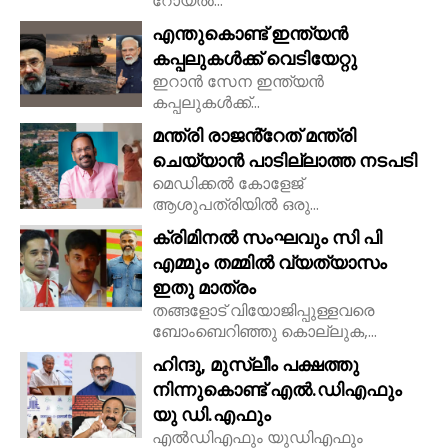
റോയല്‍...
എന്തുകൊണ്ട് ഇന്ത്യൻ
കപ്പലുകൾക്ക് വെടിയേറ്റു
ഇറാൻ സേന ഇന്ത്യൻ
കപ്പലുകൾക്ക്...
മന്ത്രി രാജൻ്റേത് മന്ത്രി
ചെയ്യാൻ പാടില്ലാത്ത നടപടി
മെഡിക്കൽ കോളേജ്
ആശുപത്രിയിൽ ഒരു...
ക്രിമിനൽ സംഘവും സി പി
എമ്മും തമ്മിൽ വ്യത്യാസം
ഇതു മാത്രം
തങ്ങളോട് വിയോജിപ്പുള്ളവരെ
ബോംബെറിഞ്ഞു കൊല്ലുക,...
ഹിന്ദു, മുസ്ലീം പക്ഷത്തു
നിന്നുകൊണ്ട് എൽ.ഡിഎഫും
യു ഡി.എഫും
എൽഡിഎഫും യുഡിഎഫും