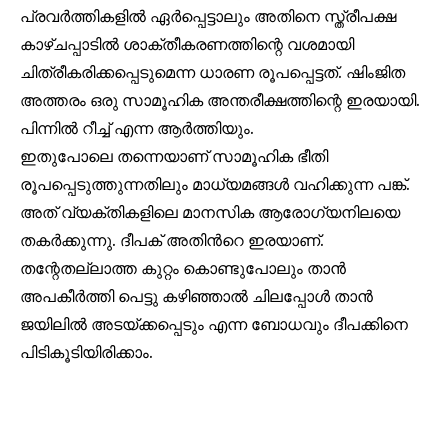
32,111
32,214
11,243
പ്രവർത്തികളിൽ ഏർപ്പെട്ടാലും അതിനെ സ്ത്രീപക്ഷ
Followers
Followers
Followers
കാഴ്ചപ്പാടിൽ ശാക്തീകരണത്തിന്റെ വശമായി
ചിത്രീകരിക്കപ്പെടുമെന്ന ധാരണ രൂപപ്പെട്ടത്. ഷിംജിത
അത്തരം ഒരു സാമൂഹിക അന്തരീക്ഷത്തിന്റെ ഇരയായി.
പിന്നിൽ റീച്ച് എന്ന ആർത്തിയും.
ഇതുപോലെ തന്നെയാണ് സാമൂഹിക ഭീതി
രൂപപ്പെടുത്തുന്നതിലും മാധ്യമങ്ങൾ വഹിക്കുന്ന പങ്ക്.
അത് വ്യക്തികളിലെ മാനസിക ആരോഗ്യനിലയെ
തകർക്കുന്നു. ദീപക് അതിൻറെ ഇരയാണ്.
തന്റേതല്ലാത്ത കുറ്റം കൊണ്ടുപോലും താൻ
അപകീർത്തി പെട്ടു കഴിഞ്ഞാൽ ചിലപ്പോൾ താൻ
ജയിലിൽ അടയ്ക്കപ്പെടും എന്ന ബോധവും ദീപക്കിനെ
പിടികൂടിയിരിക്കാം.