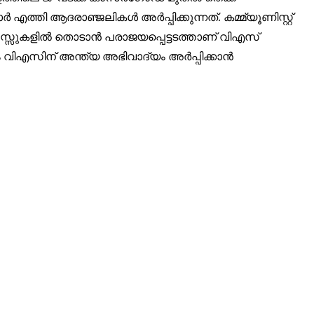
ർ എത്തി ആദരാഞ്ജലികൾ അർപ്പിക്കുന്നത്. കമ്മ്യൂണിസ്റ്റ്
32,214
 മനസ്സുകളിൽ തൊടാൻ പരാജയപ്പെട്ടടത്താണ് വിഎസ്
Followers
വിഎസിന് അന്ത്യ അഭിവാദ്യം അർപ്പിക്കാൻ