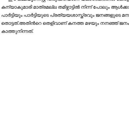
കന്യാകുമാരി മാത്രമല്ല തമിഴ്നാട്ടിൽ നിന്ന് പോലും ആൾക്കാ
32,111
പാർട്ടിയും പാർട്ടിയുടെ പ്രത്യയശാസ്ത്രവും ജനങ്ങളുടെ
Followers
തൊട്ടത്.അതിൻറെ തെളിവാണ് കനത്ത മഴയും നനഞ്ഞ് ജനം 
കാത്തുനിന്നത്.