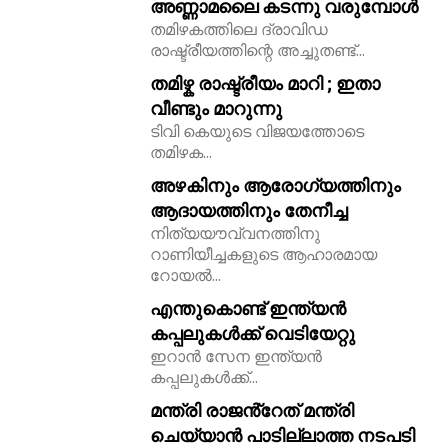
അണ്ണാമലൈ കടന്നു വരുമ്പോൾ
തമിഴകത്തിലെ ദ്രാവിഡ
11,243
രാഷ്ട്രീയത്തിന്റെ അച്ചുതണ്ട്...
Followers
തമിഴ്ക രാഷ്ട്രീയം മാറി ; ഇതാ
വീണ്ടും മാറുന്നു
ടിവി കെയുടെ വിജയത്തോടെ
തമിഴക...
അഴകിനും ആരോഗ്യത്തിനും
ആദായത്തിനും തേനീച്ച
നിത്യയൗവ്വനത്തിനു
റാണിയീച്ചകളുടെ ആഹാരമായ
റോയല്‍...
എന്തുകൊണ്ട് ഇന്ത്യൻ
കപ്പലുകൾക്ക് വെടിയേറ്റു
ഇറാൻ സേന ഇന്ത്യൻ
കപ്പലുകൾക്ക്...
മന്ത്രി രാജൻ്റേത് മന്ത്രി
ചെയ്യാൻ പാടില്ലാത്ത നടപടി