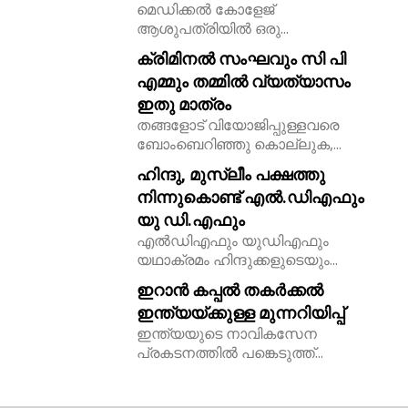
മെഡിക്കൽ കോളേജ്
ആശുപത്രിയിൽ ഒരു...
ക്രിമിനൽ സംഘവും സി പി
എമ്മും തമ്മിൽ വ്യത്യാസം
ഇതു മാത്രം
തങ്ങളോട് വിയോജിപ്പുള്ളവരെ
ബോംബെറിഞ്ഞു കൊല്ലുക,...
ഹിന്ദു, മുസ്ലീം പക്ഷത്തു
നിന്നുകൊണ്ട് എൽ.ഡിഎഫും
യു ഡി.എഫും
എൽഡിഎഫും യുഡിഎഫും
യഥാക്രമം ഹിന്ദുക്കളുടെയും...
ഇറാൻ കപ്പൽ തകർക്കൽ
ഇന്ത്യയ്ക്കുള്ള മുന്നറിയിപ്പ്
ഇന്ത്യയുടെ നാവികസേന
പ്രകടനത്തിൽ പങ്കെടുത്ത്...