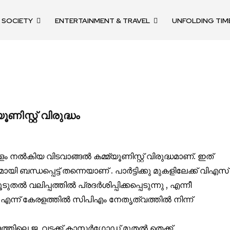
SOCIETY
ENTERTAINMENT & TRAVEL
UNFOLDING TIM
nity of
d be part
ിസ്റ്റ് വിരുദ്ധം
tion.
mail address on our website or click
 നൽകിയ വിടവാങ്ങൽ കമ്മ്യൂണിസ്റ്റ് വിരുദ്ധമാണ്. ഇത്
t worry, we respect your privacy and
യി ബന്ധപ്പെട്ട് തന്നെയാണ് . പാർട്ടിക്കു മുകളിലേക്ക് വിഎസ്
mation is safe with us.
തൽ വലിപ്പത്തിൽ പ്രദർശിപ്പിക്കപ്പെടുന്നു , എന്നീ
ധം എന്ന് കേരളത്തിൽ സിപിഎം നേതൃത്വത്തിൽ നിന്ന്
ളത്തിലെ ജ വടക്ക് കാസർഗോഡ് മുതൽ തെക്ക്