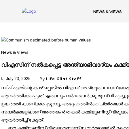
NEWS & VIEWS
Join our commu
News & Views
SUBSCRIBERS an
വിഎസിന് നൽകപ്പെട്ട അന്ത്യാഭിവാദ്യം കമ്മ്യൂണ
of the conversa
By
Life Glint Staff
July 23, 2025
To subscribe, simply enter your e
സിപിഎമ്മിന്റെ കാഴ്ചപ്പാടിൽ വിഎസ് അച്യുതാനന്ദന് കേരളം
the subscribe button below. Don'
ആവർത്തിക്കപ്പെട്ടത് ഏതാനും വർഷങ്ങൾക്കു മുമ്പ് വി എസ്സുമാ
won't spam your inbox. Your infor
ഉയർത്തി കാണിക്കപ്പെടുന്നു, അദ്ദേഹത്തിൻറെ ചിത്രങ്ങൾ കൂടു
സന്ദർഭങ്ങളിലാണ് അത്തരം രീതികൾ കമ്മ്യൂണിസ്റ്റ് വിരുദ്
ആവർത്തിച്ച് കേട്ടത്.
ഈ കമ്മ്യൂണിസ്റ്റ് വിരുദ്ധതയാണ് യഥാർത്ഥത്തിൽ കേര