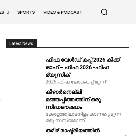
ES
SPORTS
VIDEO & PODCAST
Latest News
ഫിഫ വേൾഡ് കപ്പ് 2026 കിക്ക്‌
ഓഫ് – ഫിഫ 2026 -ഫിഫ
മ്യൂസിക്
2026 ഫിഫ ലോകകപ്പ് മൂന്ന്...
കീഴാർനെല്ലി –
മഞ്ഞപ്പിത്തത്തിന് ഒരു
സിദ്ധഔഷധം
കേരളത്തിലുടനീളം കാണപ്പെടുന്ന
ഒരു സസ്യമാണ്...
തമിഴ് രാഷ്ട്രീയത്തിൽ