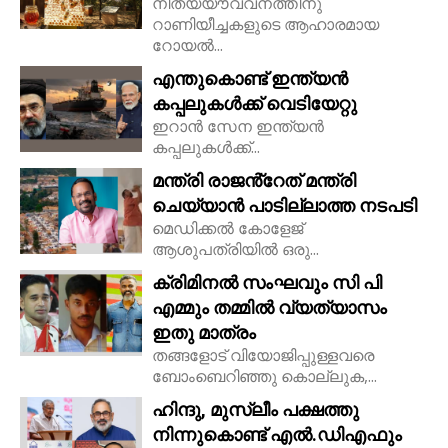
നിത്യയൗവ്വനത്തിനു
റാണിയീച്ചകളുടെ ആഹാരമായ
റോയല്‍...
എന്തുകൊണ്ട് ഇന്ത്യൻ
കപ്പലുകൾക്ക് വെടിയേറ്റു
ഇറാൻ സേന ഇന്ത്യൻ
കപ്പലുകൾക്ക്...
മന്ത്രി രാജൻ്റേത് മന്ത്രി
ചെയ്യാൻ പാടില്ലാത്ത നടപടി
മെഡിക്കൽ കോളേജ്
ആശുപത്രിയിൽ ഒരു...
ക്രിമിനൽ സംഘവും സി പി
എമ്മും തമ്മിൽ വ്യത്യാസം
ഇതു മാത്രം
തങ്ങളോട് വിയോജിപ്പുള്ളവരെ
ബോംബെറിഞ്ഞു കൊല്ലുക,...
ഹിന്ദു, മുസ്ലീം പക്ഷത്തു
നിന്നുകൊണ്ട് എൽ.ഡിഎഫും