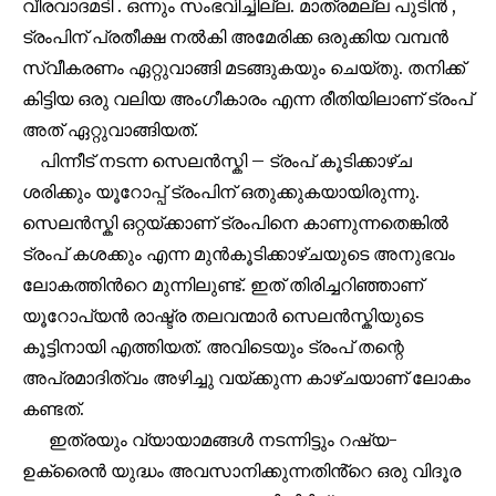
വീരവാദമടി . ഒന്നും സംഭവിച്ചില്ല. മാത്രമല്ല പുടിൻ ,
SUBSCRIBERS and be part of the
ട്രംപിന് പ്രതീക്ഷ നൽകി അമേരിക്ക ഒരുക്കിയ വമ്പൻ
conversation.
സ്വീകരണം ഏറ്റുവാങ്ങി മടങ്ങുകയും ചെയ്തു. തനിക്ക്
To subscribe, simply enter your email address on our website
കിട്ടിയ ഒരു വലിയ അംഗീകാരം എന്ന രീതിയിലാണ് ട്രംപ്
or click the subscribe button below. Don't worry, we respect
അത് ഏറ്റുവാങ്ങിയത്.
your privacy and won't spam your inbox. Your information is
safe with us.
പിന്നീട് നടന്ന സെലൻസ്കി – ട്രംപ് കൂടിക്കാഴ്ച
ശരിക്കും യൂറോപ്പ് ട്രംപിന് ഒതുക്കുകയായിരുന്നു.
സെലൻസ്കി ഒറ്റയ്ക്കാണ് ട്രംപിനെ കാണുന്നതെങ്കിൽ
ട്രംപ് കശക്കും എന്ന മുൻകൂടിക്കാഴ്ചയുടെ അനുഭവം
32,111
32,214
11,243
ലോകത്തിൻറെ മുന്നിലുണ്ട്. ഇത് തിരിച്ചറിഞ്ഞാണ്
Followers
Followers
Followers
യൂറോപ്യൻ രാഷ്ട്ര തലവന്മാർ സെലൻസ്കിയുടെ
കൂട്ടിനായി എത്തിയത്. അവിടെയും ട്രംപ് തന്റെ
അപ്രമാദിത്വം അഴിച്ചു വയ്ക്കുന്ന കാഴ്ചയാണ് ലോകം
കണ്ടത്.
ഇത്രയും വ്യായാമങ്ങൾ നടന്നിട്ടും റഷ്യ-
ഉക്രൈൻ യുദ്ധം അവസാനിക്കുന്നതിൻ്റെ ഒരു വിദൂര