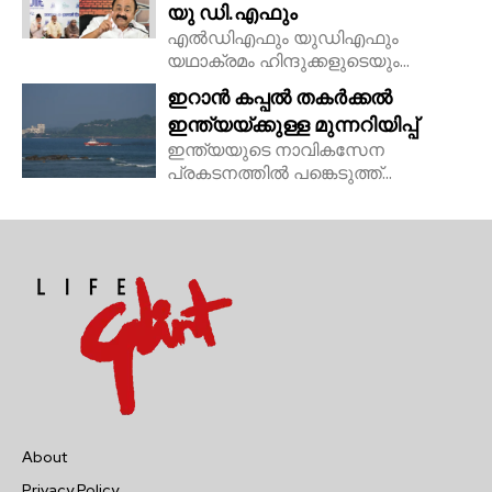
യു ഡി.എഫും
എൽഡിഎഫും യുഡിഎഫും
യഥാക്രമം ഹിന്ദുക്കളുടെയും...
ഇറാൻ കപ്പൽ തകർക്കൽ
ഇന്ത്യയ്ക്കുള്ള മുന്നറിയിപ്പ്
ഇന്ത്യയുടെ നാവികസേന
പ്രകടനത്തിൽ പങ്കെടുത്ത്...
About
Privacy Policy