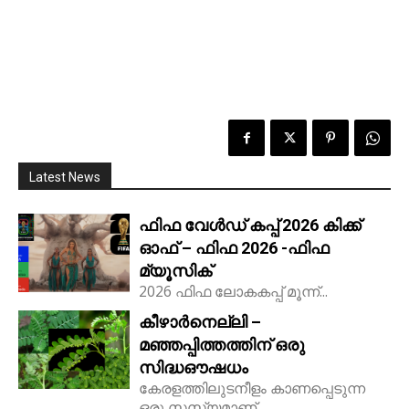
Latest News
ഫിഫ വേൾഡ് കപ്പ് 2026 കിക്ക്‌
ഓഫ് – ഫിഫ 2026 -ഫിഫ
മ്യൂസിക്
2026 ഫിഫ ലോകകപ്പ് മൂന്ന്...
കീഴാർനെല്ലി –
മഞ്ഞപ്പിത്തത്തിന് ഒരു
സിദ്ധഔഷധം
കേരളത്തിലുടനീളം കാണപ്പെടുന്ന
ഒരു സസ്യമാണ്...