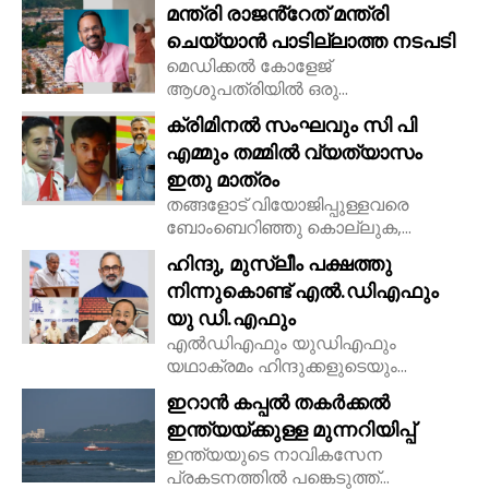
മന്ത്രി രാജൻ്റേത് മന്ത്രി
ചെയ്യാൻ പാടില്ലാത്ത നടപടി
മെഡിക്കൽ കോളേജ്
ആശുപത്രിയിൽ ഒരു...
ക്രിമിനൽ സംഘവും സി പി
എമ്മും തമ്മിൽ വ്യത്യാസം
ഇതു മാത്രം
തങ്ങളോട് വിയോജിപ്പുള്ളവരെ
ബോംബെറിഞ്ഞു കൊല്ലുക,...
ഹിന്ദു, മുസ്ലീം പക്ഷത്തു
നിന്നുകൊണ്ട് എൽ.ഡിഎഫും
യു ഡി.എഫും
എൽഡിഎഫും യുഡിഎഫും
യഥാക്രമം ഹിന്ദുക്കളുടെയും...
ഇറാൻ കപ്പൽ തകർക്കൽ
ഇന്ത്യയ്ക്കുള്ള മുന്നറിയിപ്പ്
ഇന്ത്യയുടെ നാവികസേന
പ്രകടനത്തിൽ പങ്കെടുത്ത്...