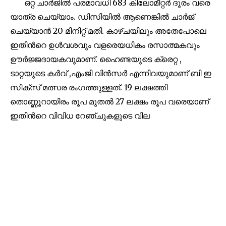
ഒറ്റ ചാർജിൽ പരമാവധി 683 കിലോമീറ്റർ ദൂരം വരെ
or click the subscribe button below. Don't worry, we respect
യാത്ര ചെയ്യാം. ഡിസിയിൽ ആണെങ്കിൽ ചാർജ്
your privacy and won't spam your inbox. Your information is
safe with us.
ചെയ്യാൻ 20 മിനിറ്റ് മതി. കാഴ്ചയിലും അതേപോലെ
ഇതിൻറെ ഉൾവശവും വളരെയധികം രസാത്മകവും
ഊർജ്ജദായകവുമാണ്. ഹൈണ്ടയുടെ ക്രെറ്റ ,
ടാറ്റയുടെ കർവ് ,എംജി വിൻസർ എന്നിവയുമാണ് ബി ഇ
32,111
32,214
11,243
സിക്സ് മത്സര രംഗത്തുള്ളത്. 19 ലക്ഷത്തി
Followers
Followers
Followers
തൊണ്ണൂറായിരം രൂപ മുതൽ 27 ലക്ഷം രൂപ വരെയാണ്
ഇതിൻറെ വിവിധ റേഞ്ചുകളുടെ വില