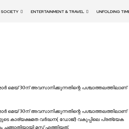
SOCIETY
ENTERTAINMENT & TRAVEL
UNFOLDING TIM
nity of
d be part
tion.
ാർ മെയ് 30ന് അവസാനിക്കുന്നതിന്റെ പശ്ചാത്തലത്തിലാണ്
mail address on our website or click
t worry, we respect your privacy and
mation is safe with us.
ാർ മെയ് 30ന് അവസാനിക്കുന്നതിന്റെ പശ്ചാത്തലത്തിലാണ്
ുകളുടെ കാര്യക്ഷമത വർദ്ധന( ഡോജ്) വകുപ്പിലെ പ്രത്യേക
ം ചങ്ങാതിയായി മസ്ക് എത്തിയത്.