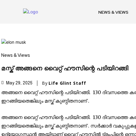
NEWS & VIEWS
News & Views
Join our commu
SUBSCRIBERS an
മസ്ക് അങ്ങനെ വൈറ്റ് ഹൗസിന്റെ പടിയിറങ്ങി
of the conversa
By
Life Glint Staff
May 29, 2025
അങ്ങനെ വൈറ്റ് ഹൗസിന്റെ പടിയിറങ്ങി. 130 ദിവസത്തെ കര
To subscribe, simply enter your e
ഇറങ്ങിയതെങ്കിലും മസ്ക് കുണ്ഠിതനാണ് .
the subscribe button below. Don'
won't spam your inbox. Your infor
അങ്ങനെ വൈറ്റ് ഹൗസിന്റെ പടിയിറങ്ങി. 130 ദിവസത്തെ കര
ഇറങ്ങിയതെങ്കിലും മസ്ക് കുണ്ഠിതനാണ് . സർക്കാർ വകുപ്പ
ഉദ്യോഗസ്ഥൻ ആയിട്ടാണ് വൈറ്റ് ഹൗസിൽ ട്രംപിന്റെ ഒന്നാ