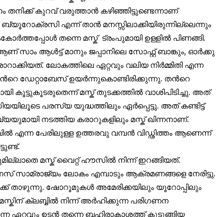
്ക് കുറവ് വരുത്താൻ കഴിഞ്ഞിട്ടുണ്ടെന്നാണ്
32,214
ബ്യൂറോക്രസി എന്ന് താൻ മനസ്സിലാക്കിയിരുന്നില്ലെന്നും
Followers
ോർത്തപ്പോൾ തന്നെ മസ്ക് ട്രംപുമായി ഉള്ളിൽ പിണങ്ങി.
് സാം ആൾട്ട് മാനും ജപ്പാനിലെ സോഫ്റ്റ് ബാങ്കും, ഓർക്കു
റാക്കിയത്. ലോകത്തിലെ ഏറ്റവും വലിയ നിർമ്മിതി എന്ന
ൻറെ ഡേറ്റാബേസ് ഉയർന്നുകൊണ്ടിരിക്കുന്നു. തൻറെ
കൂട്ടുകൂടരുതെന്ന് മസ്ക് തുടക്കത്തിൽ വാശിപിടിച്ചു. അത്
ിലൂടെ പരസ്യ യുദ്ധത്തിലും ഏർപ്പെട്ടു. അത് കണ്ടിട്ട്
യുമായി നടത്തിയ കരാറുകളിലും മസ്ക് ഖിന്നനാണ്.
ൾ ബിൽ എന്ന പേരിലുള്ള ഉത്തരവു വമ്പൻ വിഡ്ഢിത്തം ആണെന്ന്
ുണ്ട്.
്ലാതെ മസ്ക് വൈറ്റ് ഹൗസിൽ നിന്ന് ഇറങ്ങിയത്.
ിസിനസ് സാമ്രാജ്യം ലോകം എമ്പാടും ആക്രമണങ്ങളെ നേരിട്ടു.
ക് താഴുന്നു. ഷോറൂമുകൾ അമേരിക്കയിലും യൂറോപ്പിലും
മസ്കിന് ക്ലബ്ബിൽ നിന്ന് അർഹിക്കുന്ന പരിഗണന
ൽ വന്ന ഏറ്റവും ഉടൻ തന്നെ ബഹിരാകാശത്ത് കുടുങ്ങിയ