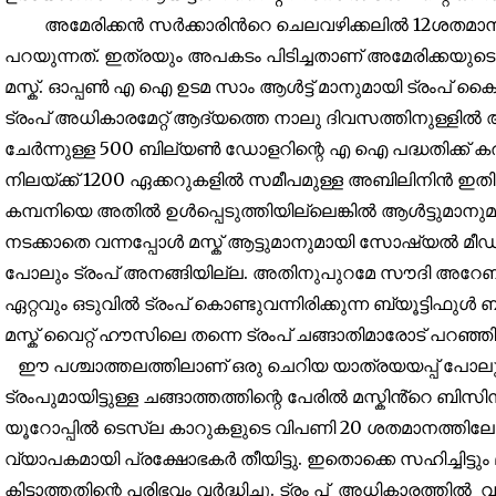
അമേരിക്കൻ സർക്കാരിൻറെ ചെലവഴിക്കലിൽ 12ശതമാനം തനിക
32,111
പറയുന്നത്. ഇത്രയും അപകടം പിടിച്ചതാണ് അമേരിക്കയുടെ 
Followers
മസ്ക്. ഓപ്പൺ എ ഐ ഉടമ സാം ആൾട്ട് മാനുമായി ട്രംപ് കൈക
ട്രംപ് അധികാരമേറ്റ് ആദ്യത്തെ നാലു ദിവസത്തിനുള്ളിൽ ആണ
ചേർന്നുള്ള 500 ബില്യൺ ഡോളറിന്റെ എ ഐ പദ്ധതിക്ക് കരാ
നിലയ്ക്ക് 1200 ഏക്കറുകളിൽ സമീപമുള്ള അബിലിനിൻ ഇതി
കമ്പനിയെ അതിൽ ഉൾപ്പെടുത്തിയില്ലെങ്കിൽ ആൾട്ടുമാനുമായി 
നടക്കാതെ വന്നപ്പോൾ മസ്ക് ആട്ടുമാനുമായി സോഷ്യൽ മീഡിയയ
പോലും ട്രംപ് അനങ്ങിയില്ല. അതിനുപുറമേ സൗദി അറേബ്യ
ഏറ്റവും ഒടുവിൽ ട്രംപ് കൊണ്ടുവന്നിരിക്കുന്ന ബ്യൂട്ടിഫു
മസ്ക് വൈറ്റ് ഹൗസിലെ തന്നെ ട്രംപ് ചങ്ങാതിമാരോട് പറഞ്ഞിട്ട
ഈ പശ്ചാത്തലത്തിലാണ് ഒരു ചെറിയ യാത്രയയപ്പ് പോലുമില
ട്രംപുമായിട്ടുള്ള ചങ്ങാത്തത്തിന്റെ പേരിൽ മസ്കിൻ്റെ ബ
യൂറോപ്പിൽ ടെസ്‌ല കാറുകളുടെ വിപണി 20 ശതമാനത്തിലേക്
വ്യാപകമായി പ്രക്ഷോഭകർ തീയിട്ടു. ഇതൊക്കെ സഹിച്ചിട്ടും 
കിട്ടാത്തതിന്റെ പരിഭവം വർദ്ധിച്ചു. ട്രം പ് അധികാരത്തി