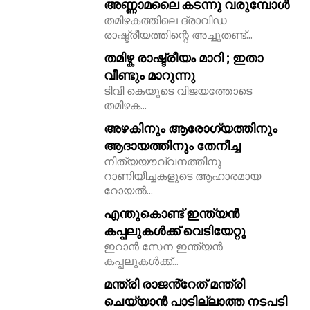
അണ്ണാമലൈ കടന്നു വരുമ്പോൾ
തമിഴകത്തിലെ ദ്രാവിഡ
11,243
രാഷ്ട്രീയത്തിന്റെ അച്ചുതണ്ട്...
Followers
തമിഴ്ക രാഷ്ട്രീയം മാറി ; ഇതാ
വീണ്ടും മാറുന്നു
ടിവി കെയുടെ വിജയത്തോടെ
തമിഴക...
അഴകിനും ആരോഗ്യത്തിനും
ആദായത്തിനും തേനീച്ച
നിത്യയൗവ്വനത്തിനു
റാണിയീച്ചകളുടെ ആഹാരമായ
റോയല്‍...
എന്തുകൊണ്ട് ഇന്ത്യൻ
കപ്പലുകൾക്ക് വെടിയേറ്റു
ഇറാൻ സേന ഇന്ത്യൻ
കപ്പലുകൾക്ക്...
മന്ത്രി രാജൻ്റേത് മന്ത്രി
ചെയ്യാൻ പാടില്ലാത്ത നടപടി