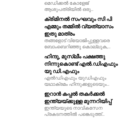
മെഡിക്കൽ കോളേജ്
ആശുപത്രിയിൽ ഒരു...
ക്രിമിനൽ സംഘവും സി പി
എമ്മും തമ്മിൽ വ്യത്യാസം
ഇതു മാത്രം
തങ്ങളോട് വിയോജിപ്പുള്ളവരെ
ബോംബെറിഞ്ഞു കൊല്ലുക,...
ഹിന്ദു, മുസ്ലീം പക്ഷത്തു
നിന്നുകൊണ്ട് എൽ.ഡിഎഫും
യു ഡി.എഫും
എൽഡിഎഫും യുഡിഎഫും
യഥാക്രമം ഹിന്ദുക്കളുടെയും...
ഇറാൻ കപ്പൽ തകർക്കൽ
ഇന്ത്യയ്ക്കുള്ള മുന്നറിയിപ്പ്
ഇന്ത്യയുടെ നാവികസേന
പ്രകടനത്തിൽ പങ്കെടുത്ത്...