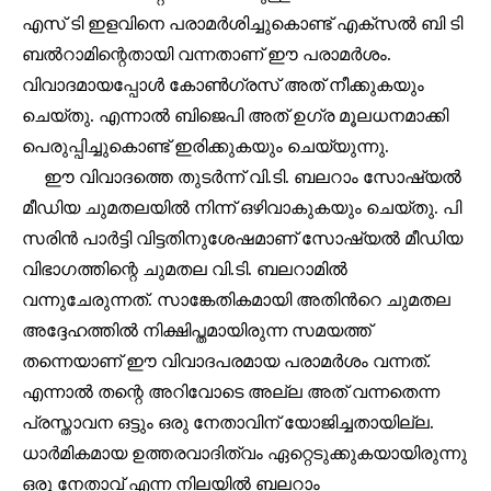
എസ് ടി ഇളവിനെ പരാമർശിച്ചുകൊണ്ട് എക്സൽ ബി ടി
ബൽറാമിന്റെതായി വന്നതാണ് ഈ പരാമർശം.
വിവാദമായപ്പോൾ കോൺഗ്രസ് അത് നീക്കുകയും
ചെയ്തു. എന്നാൽ ബിജെപി അത് ഉഗ്ര മൂലധനമാക്കി
പെരുപ്പിച്ചുകൊണ്ട് ഇരിക്കുകയും ചെയ്യുന്നു.
ഈ വിവാദത്തെ തുടർന്ന് വി.ടി. ബലറാം സോഷ്യൽ
മീഡിയ ചുമതലയിൽ നിന്ന് ഒഴിവാകുകയും ചെയ്തു. പി
സരിൻ പാർട്ടി വിട്ടതിനുശേഷമാണ് സോഷ്യൽ മീഡിയ
വിഭാഗത്തിന്റെ ചുമതല വി.ടി. ബലറാമിൽ
Join our community of
വന്നുചേരുന്നത്. സാങ്കേതികമായി അതിൻറെ ചുമതല
SUBSCRIBERS and be part of the
conversation.
അദ്ദേഹത്തിൽ നിക്ഷിപ്തമായിരുന്ന സമയത്ത്
തന്നെയാണ് ഈ വിവാദപരമായ പരാമർശം വന്നത്.
To subscribe, simply enter your email address on our website
എന്നാൽ തന്റെ അറിവോടെ അല്ല അത് വന്നതെന്ന
or click the subscribe button below. Don't worry, we respect
your privacy and won't spam your inbox. Your information is
പ്രസ്താവന ഒട്ടും ഒരു നേതാവിന് യോജിച്ചതായില്ല.
safe with us.
ധാർമികമായ ഉത്തരവാദിത്വം ഏറ്റെടുക്കുകയായിരുന്നു
ഒരു നേതാവ് എന്ന നിലയിൽ ബലറാം