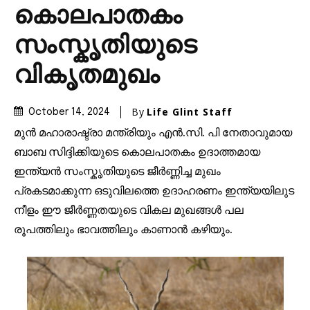
കൊലപാതകം
സംസ്കൃതിയുടെ
വികൃതമുഖം
By
Life Glint Staff
October 14, 2024
മുൻ മഹാരാഷ്ട്രാ മന്ത്രിയും എൻ.സി. പി നേതാവുമായ
ബാബ സിദ്ദിക്കിയുടെ കൊലപാതകം ഉദാത്തമായ
ഇന്ത്യൻ സംസ്കൃതിയുടെ ജീർണ്ണിച്ച മുഖം
പ്രകടമാക്കുന്ന ഒടുവിലത്തെ ഉദാഹരണം ഇന്ത്യയിലുട
നീളം ഈ ജീർണ്ണതയുടെ വികല മുഖങ്ങൾ പല
രൂപത്തിലും ഭാവത്തിലും കാണാൻ കഴിയും.