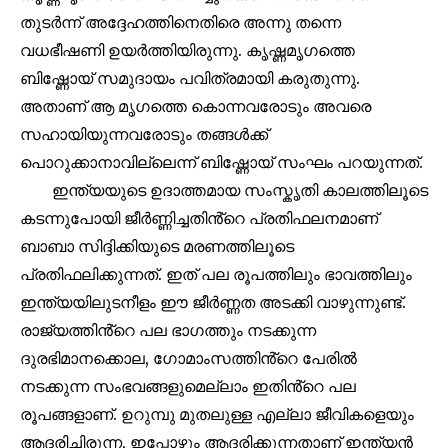
തുടർന്ന് അദ്ദേഹത്തിനെതിരെ അന്നു തന്നെ
To subscribe, simply enter your email address on our website
വധഭീഷണി ഉയർത്തിയിരുന്നു. കൃഷ്ണമൃഗത്തെ
or click the subscribe button below. Don't worry, we respect
your privacy and won't spam your inbox. Your information is
ബിഷ്ണോയ് സമുദായം പവിത്രമായി കരുതുന്നു.
safe with us.
അതാണ് ആ മൃഗത്തെ കൊന്നവരോടും അവരെ
സഹായിയുന്നവരോടും തങ്ങൾക്ക്
പൊറുക്കാനാവില്ലെന്ന് ബിഷ്ണോയ് സംഘം പറയുന്നത്.
ഇന്ത്യയുടെ ഉദാത്തമായ സംസ്കൃതി കാലത്തിലൂടെ
32,111
32,214
11,243
കടന്നുപോയി ജീർണ്ണിച്ചതിൻ്റെ പ്രതിഫലനമാണ്
Followers
Followers
Followers
ബാബാ സിദ്ദിക്കിയുടെ മരണത്തിലൂടെ
പ്രതിഫലിക്കുന്നത്. ഇത് പല രൂപത്തിലും ഭാവത്തിലും
ഇന്ത്യയിലുടനീളം ഈ ജീർണ്ണത അടക്കി വാഴുന്നുണ്ട്.
രാജ്യത്തിൻ്റെ പല ഭാഗത്തും നടക്കുന്ന
ദുരഭിമാനക്കൊല, ഗോമാംസത്തിൻ്റെ പേരിൽ
നടക്കുന്ന സംഭവങ്ങളുമെല്ലാം ഇതിൻ്റെ പല
രൂപങ്ങളാണ്. ഉറുമ്പു മുതലുള്ള എല്ലാ ജീവികളെയും
ആദരിച്ചിരുന്ന, ഇപ്പോഴും ആദരിക്കുന്നതാണ് ഇന്ത്യൻ