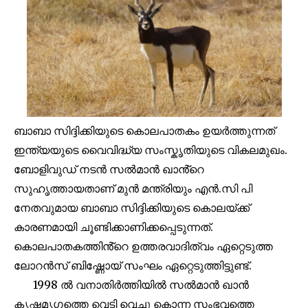
ബാബാ സിദ്ദിക്കിയുടെ കൊലപാതകം ഉയർത്തുന്നത്
ഇന്ത്യയുടെ വൈവിദ്ധ്യ സംസ്കൃതിയുടെ വികലമുഖം.
ബോളിവുഡ് നടൻ സൽമാൻ ഖാൻ്റെ
സുഹൃത്തായതാണ് മുൻ മന്ത്രിയും എൻ.സി പി
നേതവുമായ ബാബാ സിദ്ദിക്കിയുടെ കൊലയ്ക്ക്
കാരണമായി ചൂണ്ടിക്കാണിക്കപ്പെടുന്നത്.
കൊലപാതകത്തിൻ്റെ ഉത്തരവാദിത്വം ഏറ്റെടുത്ത
ലോറൻസ് ബിഷ്ണോയ് സംഘം ഏറ്റെടുത്തിട്ടുണ്ട്.
Join our community of
1998 ൽ വനാതിർത്തിയിൽ സൽമാൻ ഖാൻ
SUBSCRIBERS and be part of the
conversation.
കൃഷ്ണമൃഗത്തെ വെടി വെച്ചു കൊന്ന സംഭവത്തെ