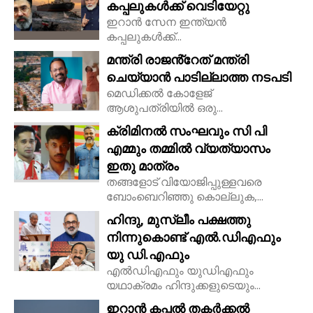
കപ്പലുകൾക്ക് വെടിയേറ്റു
ഇറാൻ സേന ഇന്ത്യൻ
കപ്പലുകൾക്ക്...
മന്ത്രി രാജൻ്റേത് മന്ത്രി
ചെയ്യാൻ പാടില്ലാത്ത നടപടി
മെഡിക്കൽ കോളേജ്
ആശുപത്രിയിൽ ഒരു...
ക്രിമിനൽ സംഘവും സി പി
എമ്മും തമ്മിൽ വ്യത്യാസം
ഇതു മാത്രം
തങ്ങളോട് വിയോജിപ്പുള്ളവരെ
ബോംബെറിഞ്ഞു കൊല്ലുക,...
ഹിന്ദു, മുസ്ലീം പക്ഷത്തു
നിന്നുകൊണ്ട് എൽ.ഡിഎഫും
യു ഡി.എഫും
എൽഡിഎഫും യുഡിഎഫും
യഥാക്രമം ഹിന്ദുക്കളുടെയും...
ഇറാൻ കപ്പൽ തകർക്കൽ