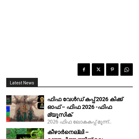
Latest News
ഫിഫ വേൾഡ് കപ്പ് 2026 കിക്ക്‌
ഓഫ് – ഫിഫ 2026 -ഫിഫ
മ്യൂസിക്
2026 ഫിഫ ലോകകപ്പ് മൂന്ന്...
കീഴാർനെല്ലി –