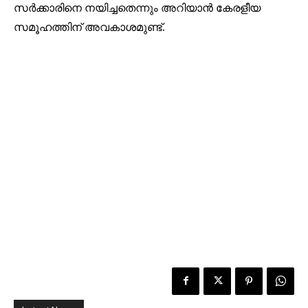
സർക്കാരിനെ നയിച്ചതെന്നും അറിയാൻ കേരളീയ
സമൂഹത്തിന് അവകാശമുണ്ട്.