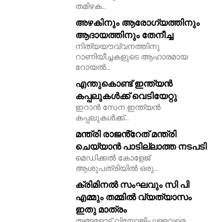
തമിഴക...
അഴകിനും ആരോഗ്യത്തിനും
ആദായത്തിനും തേനീച്ച
നിത്യയൗവ്വനത്തിനു
റാണിയീച്ചകളുടെ ആഹാരമായ
റോയല്‍...
എന്തുകൊണ്ട് ഇന്ത്യൻ
കപ്പലുകൾക്ക് വെടിയേറ്റു
ഇറാൻ സേന ഇന്ത്യൻ
കപ്പലുകൾക്ക്...
മന്ത്രി രാജൻ്റേത് മന്ത്രി
ചെയ്യാൻ പാടില്ലാത്ത നടപടി
മെഡിക്കൽ കോളേജ്
ആശുപത്രിയിൽ ഒരു...
ക്രിമിനൽ സംഘവും സി പി
എമ്മും തമ്മിൽ വ്യത്യാസം
ഇതു മാത്രം
തങ്ങളോട് വിയോജിപ്പുള്ളവരെ