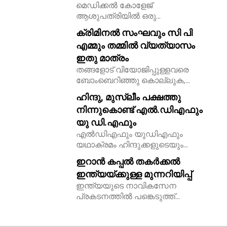
മെഡിക്കൽ കോളേജ്
ആശുപത്രിയിൽ ഒരു...
ക്രിമിനൽ സംഘവും സി പി
എമ്മും തമ്മിൽ വ്യത്യാസം
ഇതു മാത്രം
തങ്ങളോട് വിയോജിപ്പുള്ളവരെ
ബോംബെറിഞ്ഞു കൊല്ലുക,...
ഹിന്ദു, മുസ്ലീം പക്ഷത്തു
നിന്നുകൊണ്ട് എൽ.ഡിഎഫും
യു ഡി.എഫും
എൽഡിഎഫും യുഡിഎഫും
യഥാക്രമം ഹിന്ദുക്കളുടെയും...
ഇറാൻ കപ്പൽ തകർക്കൽ
ഇന്ത്യയ്ക്കുള്ള മുന്നറിയിപ്പ്
ഇന്ത്യയുടെ നാവികസേന
പ്രകടനത്തിൽ പങ്കെടുത്ത്...