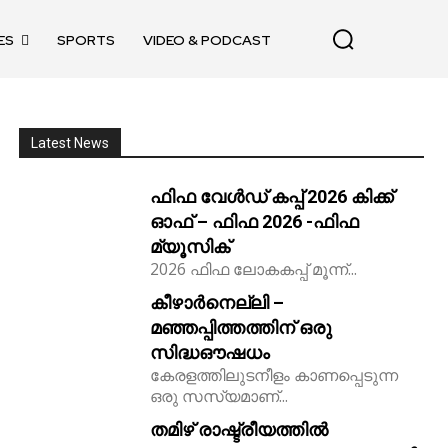
ES
SPORTS
VIDEO & PODCAST
Latest News
ഫിഫ വേൾഡ് കപ്പ് 2026 കിക്ക്‌
ഓഫ് – ഫിഫ 2026 -ഫിഫ
മ്യൂസിക്
2026 ഫിഫ ലോകകപ്പ് മൂന്ന്...
കീഴാർനെല്ലി –
മഞ്ഞപ്പിത്തത്തിന് ഒരു
സിദ്ധഔഷധം
കേരളത്തിലുടനീളം കാണപ്പെടുന്ന
ഒരു സസ്യമാണ്...
തമിഴ് രാഷ്ട്രീയത്തിൽ