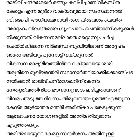
രാജീവ് ചന്ദ്രശേഖർ രണ്ടും കല്പിച്ചാണ് വികസിത
കേരളം എന്ന മുദ്രാ വാക്യവുമായി സംസ്ഥാനത്ത്
ബി.ജെ.പി. അധ്യക്ഷനായി രംഗ പ്രവേശം ചെയ്ത
അദ്ദേഹം വ്യക്തമായ ഗൃഹപാഠം ചെയ്താണ് കരുക്കൾ
Join our community of
നീക്കുന്നത്. വികസനമല്ലാതെ മറ്റൊന്നും ചർച്ച
SUBSCRIBERS and be part of the
ചെയ്യില്ലെന്ന നിർബന്ധ ബുദ്ധിയിലാണ് അദ്ദേഹം
conversation.
ഓരോ അടിയും മുന്നോട്ട് വയ്ക്കുന്നത്.
To subscribe, simply enter your email address on our website
വികസന രാഷ്ട്രീയത്തിൻ്റെ വക്താവായ ശശി
or click the subscribe button below. Don't worry, we respect
തരൂരിനെ മുഖ്യമന്ത്രി സ്ഥാനാർത്ഥിയാക്കിക്കൊണ്ട് പട
your privacy and won't spam your inbox. Your information is
safe with us.
നയിക്കാൻ രാജീവ് ചന്ദ്രശേഖറിന് കേന്ദ്ര
നേതൃത്വത്തിൻ്റെ മൗനാനുവാദം ലഭിച്ചതായാണ്
വിവരം അടുത്ത ദിവസം തിരുവനന്തപുരത്ത് എത്തുന്ന
കേന്ദ്ര ആഭ്യന്തര മന്ത്രി അമിത്ഷാ പങ്കെടുക്കുന്ന
32,111
32,214
11,243
ആലോചനാ യോഗങ്ങളിൽ അന്തിമ തീരുമാനം
Followers
Followers
Followers
എടുത്തേക്കും.
അമിത്ഷായുടെ കേരള സന്ദർശനം അതിനുള്ള