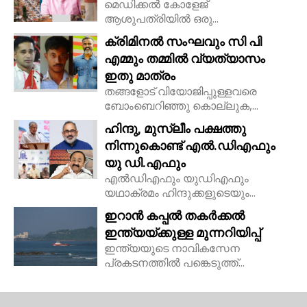
മെഡിക്കൽ കോളേജ്
ആശുപത്രിയിൽ ഒരു...
ക്രിമിനൽ സംഘവും സി പി
എമ്മും തമ്മിൽ വ്യത്യാസം
ഇതു മാത്രം
തങ്ങളോട് വിയോജിപ്പുള്ളവരെ
ബോംബെറിഞ്ഞു കൊല്ലുക,...
ഹിന്ദു, മുസ്ലീം പക്ഷത്തു
നിന്നുകൊണ്ട് എൽ.ഡിഎഫും
യു ഡി.എഫും
എൽഡിഎഫും യുഡിഎഫും
യഥാക്രമം ഹിന്ദുക്കളുടെയും...
ഇറാൻ കപ്പൽ തകർക്കൽ
ഇന്ത്യയ്ക്കുള്ള മുന്നറിയിപ്പ്
ഇന്ത്യയുടെ നാവികസേന
പ്രകടനത്തിൽ പങ്കെടുത്ത്...