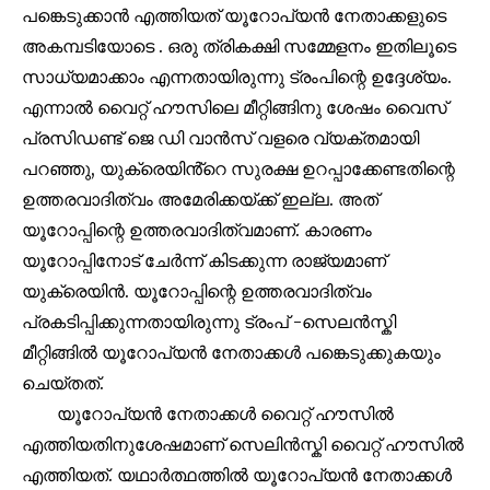
your privacy and won't spam your inbox. Your information is
പങ്കെടുക്കാൻ എത്തിയത് യൂറോപ്യൻ നേതാക്കളുടെ
safe with us.
അകമ്പടിയോടെ . ഒരു ത്രികക്ഷി സമ്മേളനം ഇതിലൂടെ
സാധ്യമാക്കാം എന്നതായിരുന്നു ട്രംപിന്റെ ഉദ്ദേശ്യം.
എന്നാൽ വൈറ്റ് ഹൗസിലെ മീറ്റിങ്ങിനു ശേഷം വൈസ്
പ്രസിഡണ്ട് ജെ ഡി വാൻസ് വളരെ വ്യക്തമായി
32,111
32,214
11,243
പറഞ്ഞു, യുക്രെയിൻ്റെ സുരക്ഷ ഉറപ്പാക്കേണ്ടതിന്റെ
Followers
Followers
Followers
ഉത്തരവാദിത്വം അമേരിക്കയ്ക്ക് ഇല്ല. അത്
യൂറോപ്പിന്റെ ഉത്തരവാദിത്വമാണ്. കാരണം
യൂറോപ്പിനോട് ചേർന്ന് കിടക്കുന്ന രാജ്യമാണ്
യുക്രെയിൻ. യൂറോപ്പിന്റെ ഉത്തരവാദിത്വം
പ്രകടിപ്പിക്കുന്നതായിരുന്നു ട്രംപ് -സെലൻസ്കി
മീറ്റിങ്ങിൽ യൂറോപ്യൻ നേതാക്കൾ പങ്കെടുക്കുകയും
ചെയ്തത്.
യൂറോപ്യൻ നേതാക്കൾ വൈറ്റ് ഹൗസിൽ
എത്തിയതിനുശേഷമാണ് സെലിൻസ്കി വൈറ്റ് ഹൗസിൽ
എത്തിയത്. യഥാർത്ഥത്തിൽ യൂറോപ്യൻ നേതാക്കൾ