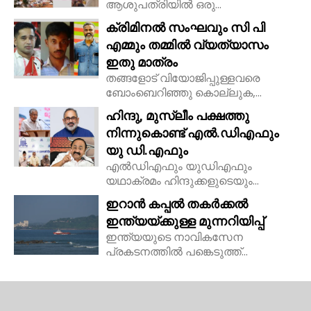
ആശുപത്രിയിൽ ഒരു...
ക്രിമിനൽ സംഘവും സി പി
എമ്മും തമ്മിൽ വ്യത്യാസം
ഇതു മാത്രം
തങ്ങളോട് വിയോജിപ്പുള്ളവരെ
ബോംബെറിഞ്ഞു കൊല്ലുക,...
ഹിന്ദു, മുസ്ലീം പക്ഷത്തു
നിന്നുകൊണ്ട് എൽ.ഡിഎഫും
യു ഡി.എഫും
എൽഡിഎഫും യുഡിഎഫും
യഥാക്രമം ഹിന്ദുക്കളുടെയും...
ഇറാൻ കപ്പൽ തകർക്കൽ
ഇന്ത്യയ്ക്കുള്ള മുന്നറിയിപ്പ്
ഇന്ത്യയുടെ നാവികസേന
പ്രകടനത്തിൽ പങ്കെടുത്ത്...