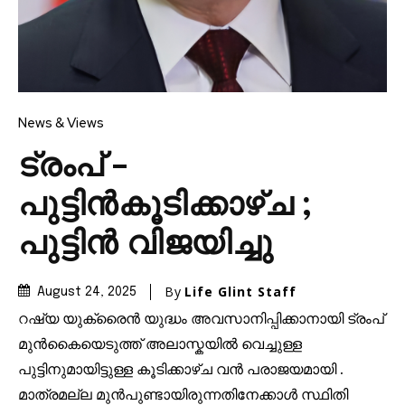
News & Views
ട്രംപ് –
പുട്ടിൻകൂടിക്കാഴ്ച ;
പുട്ടിൻ വിജയിച്ചു
By
Life Glint Staff
August 24, 2025
റഷ്യ യുക്രൈൻ യുദ്ധം അവസാനിപ്പിക്കാനായി ട്രംപ്
മുൻകൈയെടുത്ത് അലാസ്കയിൽ വെച്ചുള്ള
പുട്ടിനുമായിട്ടുള്ള കൂടിക്കാഴ്ച വൻ പരാജയമായി .
മാത്രമല്ല മുൻപുണ്ടായിരുന്നതിനേക്കാൾ സ്ഥിതി