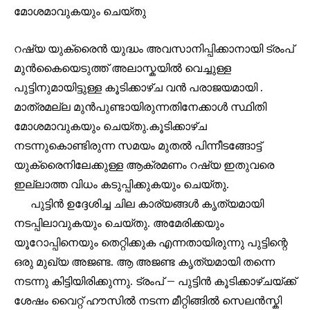
മോശമാവുകയും ചെയ്തു
റഷ്യ യുക്രൈൻ യുദ്ധം അവസാനിപ്പിക്കാനായി ട്രംപ്
മുൻകൈയെടുത്ത് അലാസ്കയിൽ വെച്ചുള്ള
പുട്ടിനുമായിട്ടുള്ള കൂടിക്കാഴ്ച വൻ പരാജയമായി .
മാത്രമല്ല മുൻപുണ്ടായിരുന്നതിനേക്കാൾ സ്ഥിതി
മോശമാവുകയും ചെയ്തു.കൂടിക്കാഴ്ച
നടന്നുകൊണ്ടിരുന്ന സമയം മുതൽ പിന്നീടങ്ങോട്ട്
യുക്രൈനിലേക്കുള്ള ആക്രമണം റഷ്യ ഇതുവരെ
ഇല്ലാത്ത വിധം കടുപ്പിക്കുകയും ചെയ്തു.
പുട്ടിൻ ഉദ്ദേശിച്ച ചില കാര്യങ്ങൾ കൃത്യമായി
Join our community of
നടപ്പിലാവുകയും ചെയ്തു. അമേരിക്കയും
SUBSCRIBERS and be part of the
യൂറോപ്പിനെയും തെറ്റിക്കുക എന്നതായിരുന്നു പുട്ടിന്റെ
conversation.
ഒരു മുഖ്യ അജണ്ട. ആ അജണ്ട കൃത്യമായി തന്നെ
നടന്നു കിട്ടിയിരിക്കുന്നു. ട്രംപ് – പുട്ടിൻ കൂടിക്കാഴ്ചയ്ക്ക്
To subscribe, simply enter your email address on our website
or click the subscribe button below. Don't worry, we respect
ശേഷം വൈറ്റ് ഹൗസിൽ നടന്ന മീറ്റിങ്ങിൽ സെലൻസ്കി