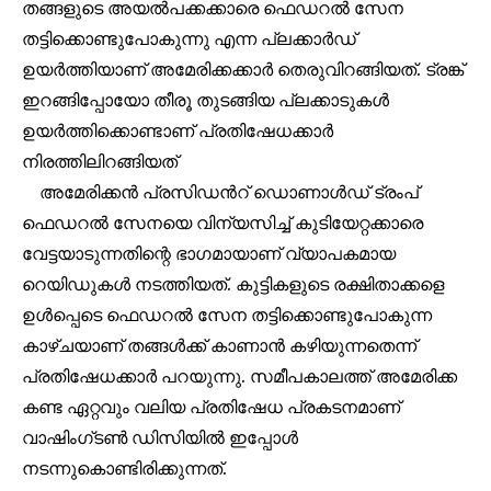
Join our community of
തങ്ങളുടെ അയൽപക്കക്കാരെ ഫെഡറൽ സേന
SUBSCRIBERS and be part of the
തട്ടിക്കൊണ്ടുപോകുന്നു എന്ന പ്ലക്കാർഡ്
conversation.
ഉയർത്തിയാണ് അമേരിക്കക്കാർ തെരുവിറങ്ങിയത്. ട്രങ്ക്
ഇറങ്ങിപ്പോയോ തീരൂ തുടങ്ങിയ പ്ലക്കാടുകൾ
To subscribe, simply enter your email address on our website
or click the subscribe button below. Don't worry, we respect
ഉയർത്തിക്കൊണ്ടാണ് പ്രതിഷേധക്കാർ
your privacy and won't spam your inbox. Your information is
നിരത്തിലിറങ്ങിയത്
safe with us.
അമേരിക്കൻ പ്രസിഡൻറ് ഡൊണാൾഡ് ട്രംപ്
ഫെഡറൽ സേനയെ വിന്യസിച്ച് കുടിയേറ്റക്കാരെ
വേട്ടയാടുന്നതിന്റെ ഭാഗമായാണ് വ്യാപകമായ
റെയിഡുകൾ നടത്തിയത്. കുട്ടികളുടെ രക്ഷിതാക്കളെ
32,111
32,214
11,243
ഉൾപ്പെടെ ഫെഡറൽ സേന തട്ടിക്കൊണ്ടുപോകുന്ന
Followers
Followers
Followers
കാഴ്ചയാണ് തങ്ങൾക്ക് കാണാൻ കഴിയുന്നതെന്ന്
പ്രതിഷേധക്കാർ പറയുന്നു. സമീപകാലത്ത് അമേരിക്ക
കണ്ട ഏറ്റവും വലിയ പ്രതിഷേധ പ്രകടനമാണ്
വാഷിംഗ്ടൺ ഡിസിയിൽ ഇപ്പോൾ
നടന്നുകൊണ്ടിരിക്കുന്നത്.