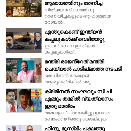
ആദായത്തിനും തേനീച്ച
നിത്യയൗവ്വനത്തിനു
റാണിയീച്ചകളുടെ ആഹാരമായ
റോയല്‍...
എന്തുകൊണ്ട് ഇന്ത്യൻ
കപ്പലുകൾക്ക് വെടിയേറ്റു
ഇറാൻ സേന ഇന്ത്യൻ
കപ്പലുകൾക്ക്...
മന്ത്രി രാജൻ്റേത് മന്ത്രി
ചെയ്യാൻ പാടില്ലാത്ത നടപടി
മെഡിക്കൽ കോളേജ്
ആശുപത്രിയിൽ ഒരു...
ക്രിമിനൽ സംഘവും സി പി
എമ്മും തമ്മിൽ വ്യത്യാസം
ഇതു മാത്രം
തങ്ങളോട് വിയോജിപ്പുള്ളവരെ
ബോംബെറിഞ്ഞു കൊല്ലുക,...
ഹിന്ദു, മുസ്ലീം പക്ഷത്തു