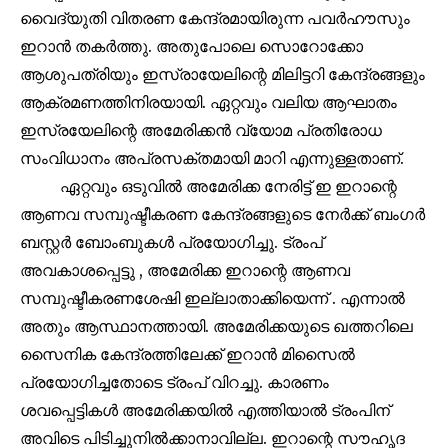
വൈദ്യുതി വിതരണ കേന്ദ്രമായിരുന്ന പവർഹൗസും
ഇറാൻ തകർത്തു. അതുപോലെ സൊറോക്കോ
Join our community of
ആശുപത്രിയും ഇസ്രായേലിന്റെ മിലിട്ടറി കേന്ദ്രങ്ങളും
SUBSCRIBERS and be part of the
ആക്രമണത്തിനിരയായി. ഏറ്റവും വലിയ ആഘാതം
conversation.
ഇസ്രയേലിന്റെ അമേരിക്കൻ വ്യോമ പ്രതിരോധ
സംവിധാനം അപ്രസക്തമായി മാറി എന്നുള്ളതാണ്.
To subscribe, simply enter your email address on our website
or click the subscribe button below. Don't worry, we respect
ഏറ്റവും ഒടുവിൽ അമേരിക്ക നേരിട്ട് ഇ ഇറാന്റെ
your privacy and won't spam your inbox. Your information is
ആണവ സമ്പുഷ്ടീകരണ കേന്ദ്രങ്ങളുടെ നേർക്ക് ബംഗർ
safe with us.
ബസ്റ്റർ ബോംബുകൾ പ്രയോഗിച്ചു. ട്രംപ്
അവകാശപ്പെട്ടു , അമേരിക്ക ഇറാന്റെ ആണവ
സമ്പുഷ്ടീകരണശേഷി ഇല്ലാതാക്കിയെന്ന് . എന്നാൽ
അതും ആസ്ഥാനത്തായി. അമേരിക്കയുടെ ഖത്തറിലെ
32,111
32,214
11,243
Followers
Followers
Followers
സൈനിക കേന്ദ്രത്തിലേക്ക് ഇറാൻ മിസൈൽ
പ്രയോഗിച്ചതോടെ ട്രംപ് വിറച്ചു. കാരണം
ശവപ്പെട്ടികൾ അമേരിക്കയിൽ എത്തിയാൽ ട്രംപിന്
അവിടെ പിടിച്ചുനിൽക്കാനാവില്ല. ഇറാന്റെ സൗഹൃദ