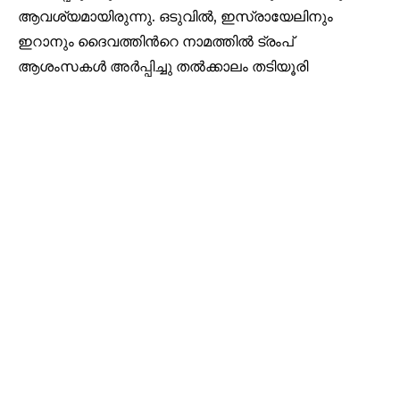
ആവശ്യമായിരുന്നു. ഒടുവിൽ, ഇസ്രായേലിനും
ഇറാനും ദൈവത്തിൻറെ നാമത്തിൽ ട്രംപ്
ആശംസകൾ അർപ്പിച്ചു തൽക്കാലം തടിയൂരി