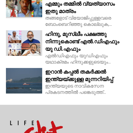
എമ്മും തമ്മിൽ വ്യത്യാസം
ഇതു മാത്രം
തങ്ങളോട് വിയോജിപ്പുള്ളവരെ
ബോംബെറിഞ്ഞു കൊല്ലുക,...
ഹിന്ദു, മുസ്ലീം പക്ഷത്തു
നിന്നുകൊണ്ട് എൽ.ഡിഎഫും
യു ഡി.എഫും
എൽഡിഎഫും യുഡിഎഫും
യഥാക്രമം ഹിന്ദുക്കളുടെയും...
ഇറാൻ കപ്പൽ തകർക്കൽ
ഇന്ത്യയ്ക്കുള്ള മുന്നറിയിപ്പ്
ഇന്ത്യയുടെ നാവികസേന
പ്രകടനത്തിൽ പങ്കെടുത്ത്...