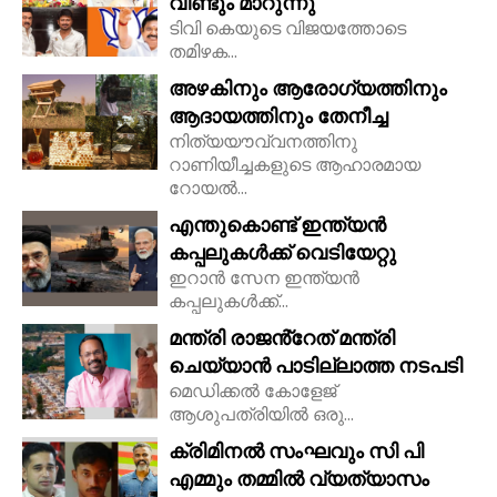
വീണ്ടും മാറുന്നു
ടിവി കെയുടെ വിജയത്തോടെ
തമിഴക...
അഴകിനും ആരോഗ്യത്തിനും
ആദായത്തിനും തേനീച്ച
നിത്യയൗവ്വനത്തിനു
റാണിയീച്ചകളുടെ ആഹാരമായ
റോയല്‍...
എന്തുകൊണ്ട് ഇന്ത്യൻ
കപ്പലുകൾക്ക് വെടിയേറ്റു
ഇറാൻ സേന ഇന്ത്യൻ
കപ്പലുകൾക്ക്...
മന്ത്രി രാജൻ്റേത് മന്ത്രി
ചെയ്യാൻ പാടില്ലാത്ത നടപടി
മെഡിക്കൽ കോളേജ്
ആശുപത്രിയിൽ ഒരു...
ക്രിമിനൽ സംഘവും സി പി
എമ്മും തമ്മിൽ വ്യത്യാസം