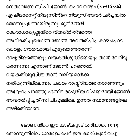
നേതാവാണ് സി.പി. ജോൺ. ചൊവ്വാഴ്ച(25-06-24)
ഏഷ്യാനെറ്റ് ന്യൂസിൻ്റെ ന്യൂസ് അവർ ചർച്ചയിൽ
ജോണും ഉണ്ടായിരുന്നു. മുൻമന്ത്രി
കെ.രാധാകൃഷ്ണൻ്റെ വ്യക്തിത്വത്തെ
അഗീകരിച്ചുകൊണ്ട് ജോൺ അവതരിപ്പിച്ച കാഴ്ചപ്പാട്
കേരളം ഗൗരവമായി എടുക്കേണ്ടതാണ്.
രാഷ്ട്രീയത്തെയും വ്യക്തിശുദ്ധിയെയും താൻ വേറിട്ടു
കാണുന്നു എന്നാണ് ജോൺ പറഞ്ഞത്.
വ്യക്തിശുദ്ധിക്ക് താൻ വലിയ മാർക്ക്
നൽകുന്നില്ലെന്നും പകരം രാഷ്ട്രീയത്തിനാണെന്നും
Join our community of
SUBSCRIBERS and be part of the
അദ്ദേഹം പറഞ്ഞു.എന്നിട്ട് രാഷ്ട്രീയ വിഷയമായി ജോൺ
conversation.
അവതരിപ്പിച്ചത് സി.പി.എമ്മിലെ ഉന്നത സ്ഥാനങ്ങളിലെ
അഴിമതിയാണ്.
To subscribe, simply enter your email address on our website
or click the subscribe button below. Don't worry, we respect
your privacy and won't spam your inbox. Your information is
ജോണിൻ്റെ ഈ കാഴ്ചപ്പാട് ശരിയാണെന്നു
safe with us.
തോന്നുന്നില്ല. ധാരാളം പേർ ഈ കാഴ്ചപ്പാട് വച്ചു