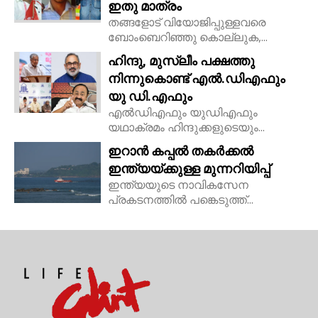
ഇതു മാത്രം
തങ്ങളോട് വിയോജിപ്പുള്ളവരെ
ബോംബെറിഞ്ഞു കൊല്ലുക,...
ഹിന്ദു, മുസ്ലീം പക്ഷത്തു
നിന്നുകൊണ്ട് എൽ.ഡിഎഫും
യു ഡി.എഫും
എൽഡിഎഫും യുഡിഎഫും
യഥാക്രമം ഹിന്ദുക്കളുടെയും...
ഇറാൻ കപ്പൽ തകർക്കൽ
ഇന്ത്യയ്ക്കുള്ള മുന്നറിയിപ്പ്
ഇന്ത്യയുടെ നാവികസേന
പ്രകടനത്തിൽ പങ്കെടുത്ത്...