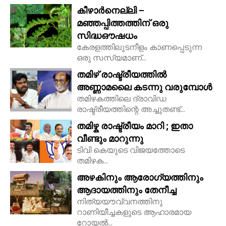
കീഴാർനെല്ലി –
മഞ്ഞപ്പിത്തത്തിന് ഒരു
സിദ്ധഔഷധം
കേരളത്തിലുടനീളം കാണപ്പെടുന്ന
ഒരു സസ്യമാണ്...
തമിഴ് രാഷ്ട്രീയത്തിൽ
അണ്ണാമലൈ കടന്നു വരുമ്പോൾ
തമിഴകത്തിലെ ദ്രാവിഡ
രാഷ്ട്രീയത്തിന്റെ അച്ചുതണ്ട്...
തമിഴ്ക രാഷ്ട്രീയം മാറി ; ഇതാ
വീണ്ടും മാറുന്നു
ടിവി കെയുടെ വിജയത്തോടെ
തമിഴക...
അഴകിനും ആരോഗ്യത്തിനും
ആദായത്തിനും തേനീച്ച
നിത്യയൗവ്വനത്തിനു
റാണിയീച്ചകളുടെ ആഹാരമായ
റോയല്‍...