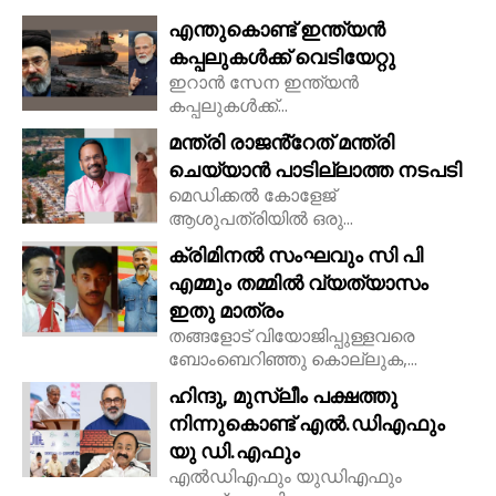
എന്തുകൊണ്ട് ഇന്ത്യൻ
കപ്പലുകൾക്ക് വെടിയേറ്റു
ഇറാൻ സേന ഇന്ത്യൻ
കപ്പലുകൾക്ക്...
മന്ത്രി രാജൻ്റേത് മന്ത്രി
ചെയ്യാൻ പാടില്ലാത്ത നടപടി
മെഡിക്കൽ കോളേജ്
ആശുപത്രിയിൽ ഒരു...
ക്രിമിനൽ സംഘവും സി പി
എമ്മും തമ്മിൽ വ്യത്യാസം
ഇതു മാത്രം
തങ്ങളോട് വിയോജിപ്പുള്ളവരെ
ബോംബെറിഞ്ഞു കൊല്ലുക,...
ഹിന്ദു, മുസ്ലീം പക്ഷത്തു
നിന്നുകൊണ്ട് എൽ.ഡിഎഫും
യു ഡി.എഫും
എൽഡിഎഫും യുഡിഎഫും