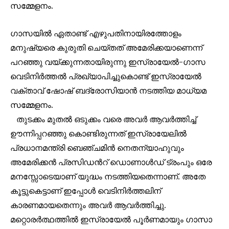
സമ്മേളനം.
ഗാസയിൽ ഏതാണ്ട് എഴുപതിനായിരത്തോളം
മനുഷ്യരെ കുരുതി ചെയ്തത് അമേരിക്കയാണെന്ന്
പറഞ്ഞു വയ്ക്കുന്നതായിരുന്നു ഇസ്രായേൽ-ഗാസ
വെടിനിർത്തൽ പ്രഖ്യാപിച്ചുകൊണ്ട് ഇസ്രായേൽ
വക്താവ് ഷോഷ് ബദ്രോസിയാൻ നടത്തിയ മാധ്യമ
Join our community of
സമ്മേളനം.
SUBSCRIBERS and be part of the
തുടക്കം മുതൽ ഒടുക്കം വരെ അവർ ആവർത്തിച്ച്
conversation.
ഊന്നിപ്പറഞ്ഞു കൊണ്ടിരുന്നത് ഇസ്രായേലിൽ
To subscribe, simply enter your email address on our website
പ്രധാനമന്ത്രി ബെഞ്ചമിൻ നെതന്യാഹുവും
or click the subscribe button below. Don't worry, we respect
അമേരിക്കൻ പ്രസിഡൻറ് ഡൊണാൾഡ് ട്രംപും ഒരേ
your privacy and won't spam your inbox. Your information is
safe with us.
മനസ്സോടെയാണ് യുദ്ധം നടത്തിയതെന്നാണ്. അതേ
കൂട്ടുകെട്ടാണ് ഇപ്പോൾ വെടിനിർത്തലിന്
കാരണമായതെന്നും അവർ ആവർത്തിച്ചു.
മറ്റൊരർത്ഥത്തിൽ ഇസ്രായേൽ പൂർണമായും ഗാസാ