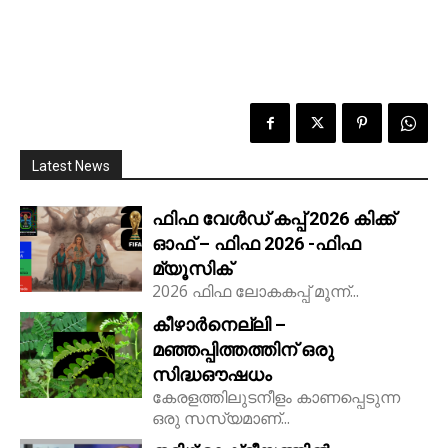
Latest News
ഫിഫ വേൾഡ് കപ്പ് 2026 കിക്ക്‌
ഓഫ് – ഫിഫ 2026 -ഫിഫ
മ്യൂസിക്
2026 ഫിഫ ലോകകപ്പ് മൂന്ന്...
കീഴാർനെല്ലി –
മഞ്ഞപ്പിത്തത്തിന് ഒരു
സിദ്ധഔഷധം
കേരളത്തിലുടനീളം കാണപ്പെടുന്ന
ഒരു സസ്യമാണ്...