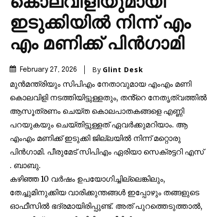
കൊലവിളിയുമായി
ഇടുക്കിയിൽ നിന്ന് എം
എം മണിക്ക് പിൻഗാമി
By
Glint Desk
February 27, 2026
മുൻമന്ത്രിയും സിപിഎം നേതാവുമായ എംഎം മണി
കൊലവിളി നടത്തിയിട്ടുള്ളതും, തൻ്റെ നേതൃത്വത്തിൽ
ആസൂത്രണം ചെയ്ത കൊലപാതകങ്ങളെ എണ്ണി
പറയുകയും ചെയ്തിട്ടുള്ളത് ഏവർക്കുമറിയാം. ആ
എംഎം മണിക്ക് ഇടുക്കി ജില്ലയിൽ നിന്ന് മറ്റൊരു
പിൻഗാമി. പീരുമേട് സിപിഎം ഏരിയാ സെക്രട്ടറി എസ്
Join our community of
. ബാബു.
SUBSCRIBERS and be part of the
കഴിഞ്ഞ 10 വർഷം ഉപയോഗിച്ചില്ലെങ്കിലും,
conversation.
തേച്ചുമിനുക്കിയ വാരിക്കുന്തങ്ങൾ ഇപ്പോഴും തങ്ങളുടെ
ഓഫീസിൽ ഭദ്രമായിരിപ്പുണ്ട്. അത് പുറത്തെടുത്താൽ,
To subscribe, simply enter your email address on our website