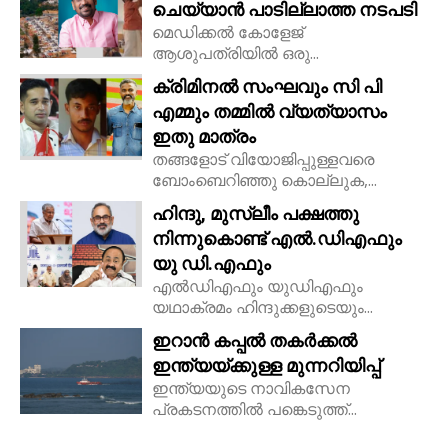
ചെയ്യാൻ പാടില്ലാത്ത നടപടി
മെഡിക്കൽ കോളേജ്
ആശുപത്രിയിൽ ഒരു...
ക്രിമിനൽ സംഘവും സി പി
എമ്മും തമ്മിൽ വ്യത്യാസം
ഇതു മാത്രം
തങ്ങളോട് വിയോജിപ്പുള്ളവരെ
ബോംബെറിഞ്ഞു കൊല്ലുക,...
ഹിന്ദു, മുസ്ലീം പക്ഷത്തു
നിന്നുകൊണ്ട് എൽ.ഡിഎഫും
യു ഡി.എഫും
എൽഡിഎഫും യുഡിഎഫും
യഥാക്രമം ഹിന്ദുക്കളുടെയും...
ഇറാൻ കപ്പൽ തകർക്കൽ
ഇന്ത്യയ്ക്കുള്ള മുന്നറിയിപ്പ്
ഇന്ത്യയുടെ നാവികസേന
പ്രകടനത്തിൽ പങ്കെടുത്ത്...