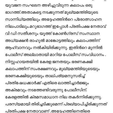
യുവജന സംഘടന അഴിച്ചുവിടുന്ന കലാപം ഒരു
ഭാഗത്ത്.അതാകട്ടെ നടക്കുന്നത് മുഖ്യമന്ത്രിയുടെ
സാന്നിധ്യത്തിലും അദ്ദേഹത്തിൻറെ പ്രോത്സാഹന
നിലപാടിലും.മറുഭാഗത്ത് ഇപ്പോൾ പ്രതിപക്ഷ നേതാവ്
വി ഡി സതീശനും യൂത്ത് കോൺഗ്രസ് സംസ്ഥാന
അധ്യക്ഷൻ രാഹുൽ മാങ്കോട്ടത്തിലും കലാപത്തിന്
ആഹ്വാനവും നൽകിയിരിക്കുന്നു. ഇതിൻറെ മുന്നിൽ
Join our community of
പോലീസ് അല്ലാതായി മാറിയ പോലീസ് സംവിധാനം .
SUBSCRIBERS and be part of the
conversation.
നിസ്സഹായതയിൽ കേരള ജനതയും ഭരണകക്ഷി
കലാപത്തിന് സംരക്ഷണവും മുഖ്യമന്ത്രിയുടെയും
To subscribe, simply enter your email address on our website
ഭരണകക്ഷിയുടെയും താല്പര്യമനുസരിച്ച്
or click the subscribe button below. Don't worry, we respect
your privacy and won't spam your inbox. Your information is
പ്രതിഷേധക്കാർക്ക് എതിരെ ലാത്തിച്ചാർജ്ജും
safe with us.
അക്രമവും നടത്തേണ്ടിവരുന്നു പോലീസിന്.
കേരളത്തിൽ ക്രമസമാധാന നില തകർന്നിരിക്കുന്നു.
പരസ്യമായി തിരിച്ചടിക്കുമെന്ന് പ്രഖ്യാപിച്ചിരിക്കുന്നത്
പ്രതിപക്ഷ നേതാവാണ് .അദ്ദേഹത്തിനെതിരെ