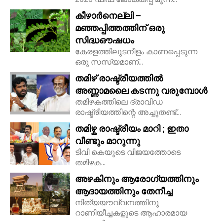
കീഴാർനെല്ലി –
മഞ്ഞപ്പിത്തത്തിന് ഒരു
സിദ്ധഔഷധം
കേരളത്തിലുടനീളം കാണപ്പെടുന്ന
ഒരു സസ്യമാണ്...
തമിഴ് രാഷ്ട്രീയത്തിൽ
അണ്ണാമലൈ കടന്നു വരുമ്പോൾ
തമിഴകത്തിലെ ദ്രാവിഡ
രാഷ്ട്രീയത്തിന്റെ അച്ചുതണ്ട്...
തമിഴ്ക രാഷ്ട്രീയം മാറി ; ഇതാ
വീണ്ടും മാറുന്നു
ടിവി കെയുടെ വിജയത്തോടെ
തമിഴക...
അഴകിനും ആരോഗ്യത്തിനും
ആദായത്തിനും തേനീച്ച
നിത്യയൗവ്വനത്തിനു
റാണിയീച്ചകളുടെ ആഹാരമായ