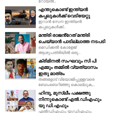
റോയല്‍...
എന്തുകൊണ്ട് ഇന്ത്യൻ
കപ്പലുകൾക്ക് വെടിയേറ്റു
ഇറാൻ സേന ഇന്ത്യൻ
കപ്പലുകൾക്ക്...
മന്ത്രി രാജൻ്റേത് മന്ത്രി
ചെയ്യാൻ പാടില്ലാത്ത നടപടി
മെഡിക്കൽ കോളേജ്
ആശുപത്രിയിൽ ഒരു...
ക്രിമിനൽ സംഘവും സി പി
എമ്മും തമ്മിൽ വ്യത്യാസം
ഇതു മാത്രം
തങ്ങളോട് വിയോജിപ്പുള്ളവരെ
ബോംബെറിഞ്ഞു കൊല്ലുക,...
ഹിന്ദു, മുസ്ലീം പക്ഷത്തു
നിന്നുകൊണ്ട് എൽ.ഡിഎഫും
യു ഡി.എഫും
എൽഡിഎഫും യുഡിഎഫും