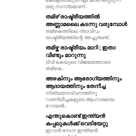
കേരളത്തിലുടനീളം കാണപ്പെടുന്ന
ഒരു സസ്യമാണ്...
തമിഴ് രാഷ്ട്രീയത്തിൽ
അണ്ണാമലൈ കടന്നു വരുമ്പോൾ
തമിഴകത്തിലെ ദ്രാവിഡ
രാഷ്ട്രീയത്തിന്റെ അച്ചുതണ്ട്...
തമിഴ്ക രാഷ്ട്രീയം മാറി ; ഇതാ
വീണ്ടും മാറുന്നു
ടിവി കെയുടെ വിജയത്തോടെ
തമിഴക...
അഴകിനും ആരോഗ്യത്തിനും
ആദായത്തിനും തേനീച്ച
നിത്യയൗവ്വനത്തിനു
റാണിയീച്ചകളുടെ ആഹാരമായ
11,243
റോയല്‍...
Followers
എന്തുകൊണ്ട് ഇന്ത്യൻ
കപ്പലുകൾക്ക് വെടിയേറ്റു
ഇറാൻ സേന ഇന്ത്യൻ