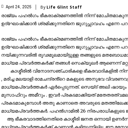
By
Life Glint Staff
April 24, 2025
രാജ്യം പഹൽഗം ഭീകരാക്രമണത്തിൽ നിന്ന് മോചിതമാകുന്ന
ഉദ്ഘോഷിക്കാൻ ശ്രമിക്കുന്നതിനെ ജുഗുപ്സാവഹം എന്നേ പ
രാജ്യം പഹൽഗം ഭീകരാക്രമണത്തിൽ നിന്ന് മോചിതമാകുന്ന
ഉദ്ഘോഷിക്കാൻ ശ്രമിക്കുന്നതിനെ ജുഗുപ്സാവഹം എന്ന
നയിക്കുന്നവരിൽ രൂഢമൂലമായിട്ടുള്ള തങ്ങളുടെ മതബോധമാ
മാധ്യമ പ്രവർത്തകർക്ക് തങ്ങൾ സെക്യൂലർ ആണെന്ന് മറ്റുള്ളവ
കാശ്മീരിൽ വിനോദസഞ്ചാരികളെ ഭീകരവാദികളിൽ നിന്നും 
, മരിച്ച മലയാളി രാമചന്ദ്രൻ്റെ മകളുടെ അനുഭവ വിവര
മാധ്യമപ്രവർത്തകർ ഏർപ്പെടുന്നത്. സെയ്ദ് അലി ഷായും
മുസാഫിറും അമീറും . ഇവർ പ്രകടമാക്കിയത് മതേതരത്വമല്ല
പ്രകടമാകുമ്പോൾ അതു കാണാതെ അവരുടെ മതത്തിലേക്ക് 
മാധ്യമപ്രവർത്തകർ. പഹൽഗാമിൽ 26 നിരപരാധികളുടെ ജ
ആ ഭീകരവാദത്തിനെതിരെ കാശ്മീരി ജനത ഒന്നായി ഉണർന്
മാധ്യമപ്രവർത്തകർക്ക് കാണാൻ കഴിയുന്നില്ല. ഈ മന