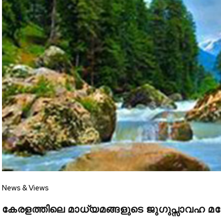
Join our commu
SUBSCRIBERS an
of the conversa
To subscribe, simply enter your e
the subscribe button below. Don'
won't spam your inbox. Your infor
32,111
Followers
News & Views
കേരളത്തിലെ മാധ്യമങ്ങളുടെ ജുഗുപ്സാവഹ