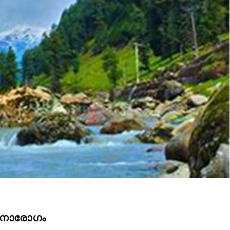
nity of
d be part
tion.
mail address on our website or click
t worry, we respect your privacy and
mation is safe with us.
32,214
Followers
 മനോരോഗം