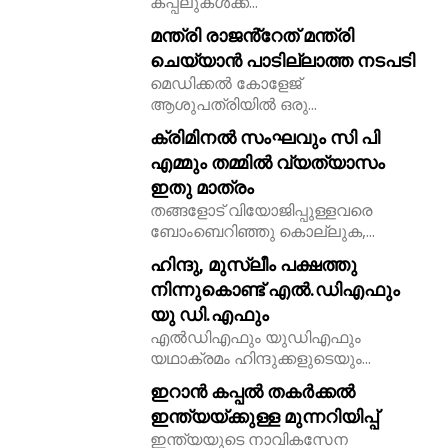
കപ്പലുകൾക്ക്...
മന്ത്രി രാജൻ്റേത് മന്ത്രി
ചെയ്യാൻ പാടില്ലാത്ത നടപടി
മെഡിക്കൽ കോളേജ്
ആശുപത്രിയിൽ ഒരു...
ക്രിമിനൽ സംഘവും സി പി
എമ്മും തമ്മിൽ വ്യത്യാസം
ഇതു മാത്രം
തങ്ങളോട് വിയോജിപ്പുള്ളവരെ
ബോംബെറിഞ്ഞു കൊല്ലുക,...
ഹിന്ദു, മുസ്ലീം പക്ഷത്തു
നിന്നുകൊണ്ട് എൽ.ഡിഎഫും
യു ഡി.എഫും
എൽഡിഎഫും യുഡിഎഫും
യഥാക്രമം ഹിന്ദുക്കളുടെയും...
ഇറാൻ കപ്പൽ തകർക്കൽ
ഇന്ത്യയ്ക്കുള്ള മുന്നറിയിപ്പ്
ഇന്ത്യയുടെ നാവികസേന