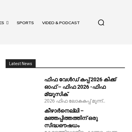
ES
SPORTS
VIDEO & PODCAST
Latest News
ഫിഫ വേൾഡ് കപ്പ് 2026 കിക്ക്‌
ഓഫ് – ഫിഫ 2026 -ഫിഫ
മ്യൂസിക്
2026 ഫിഫ ലോകകപ്പ് മൂന്ന്...
കീഴാർനെല്ലി –
മഞ്ഞപ്പിത്തത്തിന് ഒരു
സിദ്ധഔഷധം