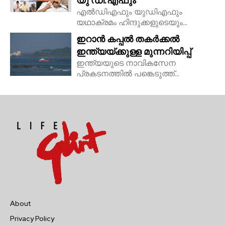
യു ഡി.എഫും
എൽഡിഎഫും യുഡിഎഫും
യഥാക്രമം ഹിന്ദുക്കളുടെയും...
ഇറാൻ കപ്പൽ തകർക്കൽ
ഇന്ത്യയ്ക്കുള്ള മുന്നറിയിപ്പ്
ഇന്ത്യയുടെ നാവികസേന
പ്രകടനത്തിൽ പങ്കെടുത്ത്...
About
Privacy Policy