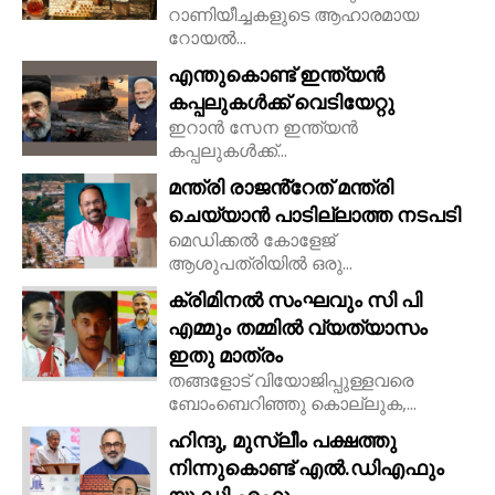
റാണിയീച്ചകളുടെ ആഹാരമായ
റോയല്‍...
എന്തുകൊണ്ട് ഇന്ത്യൻ
കപ്പലുകൾക്ക് വെടിയേറ്റു
ഇറാൻ സേന ഇന്ത്യൻ
കപ്പലുകൾക്ക്...
മന്ത്രി രാജൻ്റേത് മന്ത്രി
ചെയ്യാൻ പാടില്ലാത്ത നടപടി
മെഡിക്കൽ കോളേജ്
ആശുപത്രിയിൽ ഒരു...
ക്രിമിനൽ സംഘവും സി പി
എമ്മും തമ്മിൽ വ്യത്യാസം
ഇതു മാത്രം
തങ്ങളോട് വിയോജിപ്പുള്ളവരെ
ബോംബെറിഞ്ഞു കൊല്ലുക,...
ഹിന്ദു, മുസ്ലീം പക്ഷത്തു
നിന്നുകൊണ്ട് എൽ.ഡിഎഫും