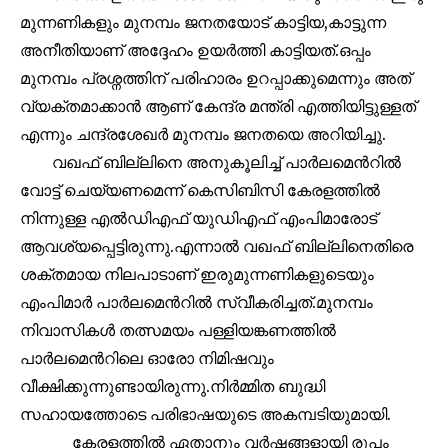
SUBSCRIBERS and be part of the
മുന്നണികളും മുനമ്പം ജനതയോട് കാട്ടിയ,കാട്ടുന്ന
conversation.
അനീതിയാണ് അദ്ദേഹം ഉയർത്തി കാട്ടിയത്.ഒപ്പം
മുനമ്പം പ്രശ്നത്തിന് പരിഹാരം ഉറപ്പാക്കുമെന്നും അത്
To subscribe, simply enter your email address on our website
or click the subscribe button below. Don't worry, we respect
വ്യക്തമാക്കാൻ ആണ് കേന്ദ്ര മന്ത്രി എത്തിയിട്ടുള്ളത്
your privacy and won't spam your inbox. Your information is
എന്നും ചന്ദ്രശേഖർ മുനമ്പം ജനതയെ അറിയിച്ചു.
safe with us.
വഖഫ് ബില്ലിനെ അനുകൂലിച്ച് പാർലമെൻറിൽ
വോട്ട് ചെയ്യണമെന്ന് കെസിബിസി കേരളത്തിൽ
നിന്നുള്ള എൽഡിഎഫ് യുഡിഎഫ് എംപിമാരോട്
ആവശ്യപ്പെട്ടിരുന്നു.എന്നാൽ വഖഫ് ബില്ലിനെതിരെ
32,111
32,214
11,243
Followers
Followers
Followers
ശക്തമായ നിലപാടാണ് ഇരുമുന്നണികളുടെയും
എംപിമാർ പാർലമെൻറിൽ സ്വീകരിച്ചത്.മുനമ്പം
നിവാസികൾ തത്സമയം പള്ളിയങ്കണത്തിൽ
പാർലമെൻറിലെ ഓരോ നിമിഷവും
വീക്ഷിക്കുന്നുണ്ടായിരുന്നു.നിർമ്മിത ബുദ്ധി
സഹായത്തോടെ പരിഭാഷയുടെ അകമ്പടിയുമായി.
കേരളത്തിൽ ഏതാനും വർഷങ്ങളായി രൂപം