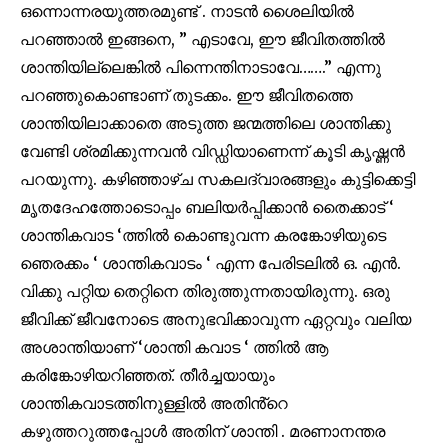
ഒന്നൊന്നരയുത്തരമുണ്ട് . നാടൻ ശൈലിയിൽ
പറഞ്ഞാൽ ഇങ്ങനെ
, ”
എടാവേ
,
ഈ ജീവിതത്തിൽ
ശാന്തിയില്ലെങ്കിൽ പിന്നെന്തിനാടാവേ…….” എന്നു
പറഞ്ഞുകൊണ്ടാണ് തുടക്കം. ഈ ജീവിതത്തെ
ശാന്തിയിലാക്കാതെ അടുത്ത ജന്മത്തിലെ ശാന്തിക്കു
വേണ്ടി ശ്രമിക്കുന്നവൻ വിഡ്ഡിയാണെന്ന് കൂടി കൃഷ്ണൻ
പറയുന്നു. കഴിഞ്ഞാഴ്ച സകലദ്വാരങ്ങളും കുട്ടിക്കെട്ടി
Join our community of
മൃതദേഹത്തോടൊപ്പം ബലിയർപ്പിക്കാൻ തൈക്കാട്
‘
SUBSCRIBERS and be part of the
ശാന്തികവാട
‘
ത്തിൽ കൊണ്ടുവന്ന കരങ്കോഴിയുടെ
conversation.
ഞെരക്കം
‘
ശാന്തികവാടം
‘
എന്ന പേരിടലിൽ ഒ. എൻ.
To subscribe, simply enter your email address on our website
വിക്കു പറ്റിയ തെറ്റിനെ തിരുത്തുന്നതായിരുന്നു. ഒരു
or click the subscribe button below. Don't worry, we respect
ജീവിക്ക് ജീവനോടെ അനുഭവിക്കാവുന്ന ഏറ്റവും വലിയ
your privacy and won't spam your inbox. Your information is
safe with us.
അശാന്തിയാണ്
‘
ശാന്തി കവാട
‘
ത്തിൽ ആ
കരിങ്കോഴിയറിഞ്ഞത്. തീർച്ചയായും
ശാന്തികവാടത്തിനുള്ളിൽ അതിൻ്റെ
കഴുത്തറുത്തപ്പോൾ അതിന് ശാന്തി . മരണാനന്തര