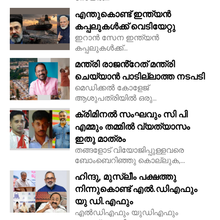
എന്തുകൊണ്ട് ഇന്ത്യൻ
കപ്പലുകൾക്ക് വെടിയേറ്റു
ഇറാൻ സേന ഇന്ത്യൻ
കപ്പലുകൾക്ക്...
മന്ത്രി രാജൻ്റേത് മന്ത്രി
ചെയ്യാൻ പാടില്ലാത്ത നടപടി
മെഡിക്കൽ കോളേജ്
ആശുപത്രിയിൽ ഒരു...
ക്രിമിനൽ സംഘവും സി പി
എമ്മും തമ്മിൽ വ്യത്യാസം
ഇതു മാത്രം
തങ്ങളോട് വിയോജിപ്പുള്ളവരെ
ബോംബെറിഞ്ഞു കൊല്ലുക,...
ഹിന്ദു, മുസ്ലീം പക്ഷത്തു
നിന്നുകൊണ്ട് എൽ.ഡിഎഫും
യു ഡി.എഫും
എൽഡിഎഫും യുഡിഎഫും