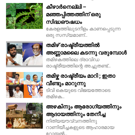
കീഴാർനെല്ലി –
മഞ്ഞപ്പിത്തത്തിന് ഒരു
സിദ്ധഔഷധം
കേരളത്തിലുടനീളം കാണപ്പെടുന്ന
ഒരു സസ്യമാണ്...
തമിഴ് രാഷ്ട്രീയത്തിൽ
അണ്ണാമലൈ കടന്നു വരുമ്പോൾ
തമിഴകത്തിലെ ദ്രാവിഡ
രാഷ്ട്രീയത്തിന്റെ അച്ചുതണ്ട്...
തമിഴ്ക രാഷ്ട്രീയം മാറി ; ഇതാ
വീണ്ടും മാറുന്നു
ടിവി കെയുടെ വിജയത്തോടെ
തമിഴക...
അഴകിനും ആരോഗ്യത്തിനും
ആദായത്തിനും തേനീച്ച
നിത്യയൗവ്വനത്തിനു
റാണിയീച്ചകളുടെ ആഹാരമായ
റോയല്‍...