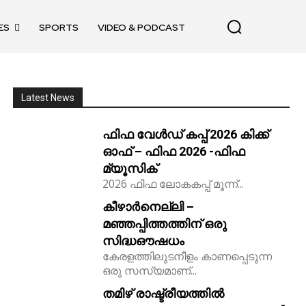
ES
SPORTS
VIDEO & PODCAST
Latest News
ഫിഫ വേൾഡ് കപ്പ് 2026 കിക്ക്‌
ഓഫ് – ഫിഫ 2026 -ഫിഫ
മ്യൂസിക്
2026 ഫിഫ ലോകകപ്പ് മൂന്ന്...
കീഴാർനെല്ലി –
മഞ്ഞപ്പിത്തത്തിന് ഒരു
സിദ്ധഔഷധം
കേരളത്തിലുടനീളം കാണപ്പെടുന്ന
ഒരു സസ്യമാണ്...
തമിഴ് രാഷ്ട്രീയത്തിൽ