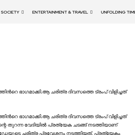
SOCIETY
ENTERTAINMENT & TRAVEL
UNFOLDING TIM
nity of
d be part
tion.
mail address on our website or click
ൻറെ ഭാഗമാക്കി.ആ ചരിത്ര ദിവസത്തെ ട്രംപ് വിളിച്ചത്
t worry, we respect your privacy and
mation is safe with us.
ൻറെ ഭാഗമാക്കി.ആ ചരിത്ര ദിവസത്തെ ട്രംപ് വിളിച്ചത്
െ തുറന്ന വേദിയിൽ പ്രത്യേക ചടങ്ങ് നടത്തിയാണ്
ഷൻഡേയുടെ ചരിത്ര പ്രവേശനം നടത്തിയത്. പ്രത്യേകം