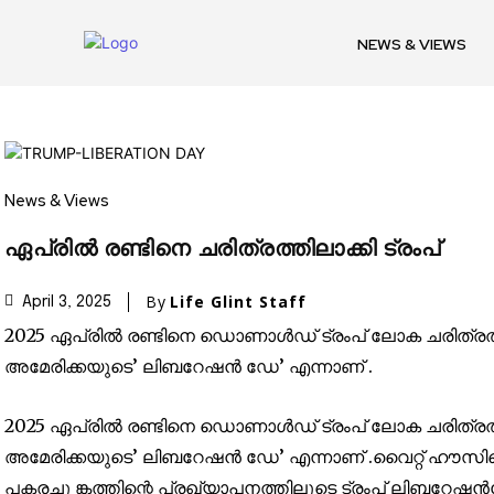
NEWS & VIEWS
Join our commu
News & Views
SUBSCRIBERS an
ഏപ്രിൽ രണ്ടിനെ ചരിത്രത്തിലാക്കി ട്രംപ്
of the conversa
By
Life Glint Staff
April 3, 2025
To subscribe, simply enter your e
2025 ഏപ്രിൽ രണ്ടിനെ ഡൊണാൾഡ് ട്രംപ് ലോക ചരിത്രത്തി
the subscribe button below. Don'
അമേരിക്കയുടെ’ ലിബറേഷൻ ഡേ’ എന്നാണ് .
won't spam your inbox. Your infor
2025 ഏപ്രിൽ രണ്ടിനെ ഡൊണാൾഡ് ട്രംപ് ലോക ചരിത്രത്തി
അമേരിക്കയുടെ’ ലിബറേഷൻ ഡേ’ എന്നാണ് .വൈറ്റ് ഹൗസിന്റ
പകരച്ചു ങ്കത്തിന്റെ പ്രഖ്യാപനത്തിലൂടെ ട്രംപ് ലിബറേ