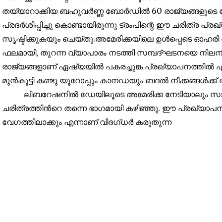
തയ്യാറാക്കിയ ബഹുവർണ്ണ ബോർഡിൽ 60 രാജ്യങ്ങളുടെ പേര
32,111
പ്രദർശിപ്പിച്ചു കൊണ്ടായിരുന്നു ട്രംപിന്റെ ഈ ചരിത്
Followers
സൃഷ്ടിക്കുകയും ചെയ്തു.അമേരിക്കയിലെ ഉൾപ്പെടെ ഓഹ
ഫലമായി, തുറന്ന വ്യാപാരം നടത്തി സമ്പദ്ഘടനയെ നിലനിർത
രാജ്യങ്ങളാണ് ഏഷ്യയിൽ പകരച്ചുങ്ക പ്രഖ്യാപനത്തിൽ ഏറ്റവു
മുൻകൂട്ടി കണ്ടു യൂറോപ്പും കാനഡയും ബദൽ നീക്കങ്ങൾക്ക് തുട
ലിബറേഷനിൽ ഡേയിലൂടെ അമേരിക്ക നേടിയാലും സാമ്പ
ചരിത്രത്തിൻറെ തന്നെ ഭാഗമായി കഴിഞ്ഞു. ഈ പ്രഖ്യാപനം
വേഗത്തിലാക്കും എന്നാണ് വിദഗ്ധർ കരുതുന്ന