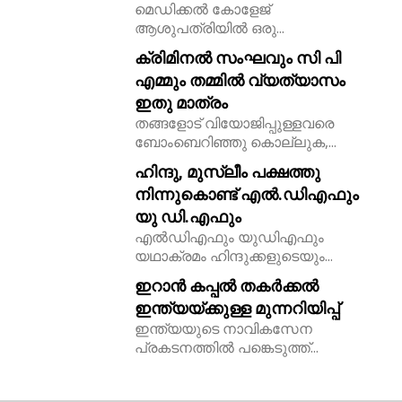
മെഡിക്കൽ കോളേജ്
ആശുപത്രിയിൽ ഒരു...
ക്രിമിനൽ സംഘവും സി പി
എമ്മും തമ്മിൽ വ്യത്യാസം
ഇതു മാത്രം
തങ്ങളോട് വിയോജിപ്പുള്ളവരെ
ബോംബെറിഞ്ഞു കൊല്ലുക,...
ഹിന്ദു, മുസ്ലീം പക്ഷത്തു
നിന്നുകൊണ്ട് എൽ.ഡിഎഫും
യു ഡി.എഫും
എൽഡിഎഫും യുഡിഎഫും
യഥാക്രമം ഹിന്ദുക്കളുടെയും...
ഇറാൻ കപ്പൽ തകർക്കൽ
ഇന്ത്യയ്ക്കുള്ള മുന്നറിയിപ്പ്
ഇന്ത്യയുടെ നാവികസേന
പ്രകടനത്തിൽ പങ്കെടുത്ത്...