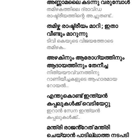
അണ്ണാമലൈ കടന്നു വരുമ്പോൾ
തമിഴകത്തിലെ ദ്രാവിഡ
11,243
രാഷ്ട്രീയത്തിന്റെ അച്ചുതണ്ട്...
Followers
തമിഴ്ക രാഷ്ട്രീയം മാറി ; ഇതാ
വീണ്ടും മാറുന്നു
ടിവി കെയുടെ വിജയത്തോടെ
തമിഴക...
അഴകിനും ആരോഗ്യത്തിനും
ആദായത്തിനും തേനീച്ച
നിത്യയൗവ്വനത്തിനു
റാണിയീച്ചകളുടെ ആഹാരമായ
റോയല്‍...
എന്തുകൊണ്ട് ഇന്ത്യൻ
കപ്പലുകൾക്ക് വെടിയേറ്റു
ഇറാൻ സേന ഇന്ത്യൻ
കപ്പലുകൾക്ക്...
മന്ത്രി രാജൻ്റേത് മന്ത്രി
ചെയ്യാൻ പാടില്ലാത്ത നടപടി