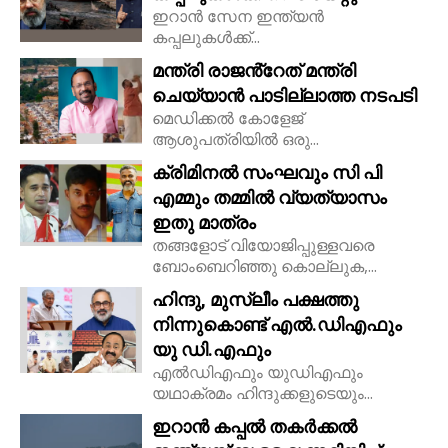
ഇറാൻ സേന ഇന്ത്യൻ
കപ്പലുകൾക്ക്...
മന്ത്രി രാജൻ്റേത് മന്ത്രി
ചെയ്യാൻ പാടില്ലാത്ത നടപടി
മെഡിക്കൽ കോളേജ്
ആശുപത്രിയിൽ ഒരു...
ക്രിമിനൽ സംഘവും സി പി
എമ്മും തമ്മിൽ വ്യത്യാസം
ഇതു മാത്രം
തങ്ങളോട് വിയോജിപ്പുള്ളവരെ
ബോംബെറിഞ്ഞു കൊല്ലുക,...
ഹിന്ദു, മുസ്ലീം പക്ഷത്തു
നിന്നുകൊണ്ട് എൽ.ഡിഎഫും
യു ഡി.എഫും
എൽഡിഎഫും യുഡിഎഫും
യഥാക്രമം ഹിന്ദുക്കളുടെയും...
ഇറാൻ കപ്പൽ തകർക്കൽ