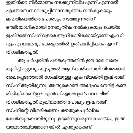
ഇതിൻറെ നിർമ്മാണം നടക്കുന്നില്ല എന്ന് .എന്നാൽ
To subscribe, simply enter your email address on our website
എക്സൈസ് വകുപ്പിന് നേതൃത്വം നൽകുകയും
or click the subscribe button below. Don't worry, we respect
ലഹരിക്കെതിരെ പോരാട്ടം നടത്തുന്നതിന്
your privacy and won't spam your inbox. Your information is
safe with us.
ഔദ്യോഗികമായി നേതൃത്വം നൽകുകയും ചെയ്ത
ഋഷിരാജ് സിംഗ് വളരെ ആധികാരികമായിട്ടാണ് എംഡി
എം എ യഥേഷ്ടം കേരളത്തിൽ ഉത്പാദിപ്പിക്കാം എന്ന്
വിശദീകരിച്ചത്.
32,111
32,214
11,243
ആ ചർച്ചയിൽ പങ്കെടുത്തതിൽ ഈ മേഖലയെ
Followers
Followers
Followers
കുറിച്ച് ഏറ്റവും കൂടുതൽ ആധികാരികമായി വിവരങ്ങൾ
രേഖപ്പെടുത്താൻ ശേഷിയുള്ള ഏക വ്യക്തി ഋഷിരാജ്
സിംഗ് ആയിരുന്നു. അതുകൊണ്ട് അദ്ദേഹം നേരിട്ട് കണ്ട
രീതിയിലാണ് ഈ എൻഡിഎമ്മേ ഉല്പാദന രീതി
വിശദീകരിച്ചത്. മുഖ്യമന്ത്രി പോലും ഋഷിരാജ്
സിംഗിന്റെ വിശദീകരണം കൗതുകപൂർവ്വം
കേൾക്കുകയായിരുന്നു. ഉയർന്നുവരുന്ന ചോദ്യം, ഇത്
യാഥാർത്ഥ്യമാണെങ്കിൽ എന്തുകൊണ്ട്