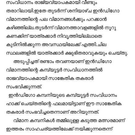
സംവിധാനം രാജ്യവ്യാപകമായി വീണ്ടും
തരാറിലായി.ഇതേ തുടർന്ന് ശനിയാഴ്ച ഇൻഡിഗോ
വിമാനത്തിന്റെ പല വിമാനങ്ങൾക്കും പറക്കാൻ
കഴിഞ്ഞില്ല.തുടർന്ന് വിമാനത്താവളങ്ങളിൽ നൂറു
കണക്കിന് യാത്രക്കാർ നിവൃത്തിയില്ലാതെ
കുടിനിൽക്കുന്ന അവസ്ഥയിലേക്ക് എത്തി.ചില
Join our community of
സ്ഥലങ്ങളിൽ യാത്രക്കാർ ക്ഷുഭിതരാവുകയും ചെയ്തു.
SUBSCRIBERS and be part of the
അടുപ്പിച്ചത് രണ്ടാം തവണയാണ് ഇൻഡിഗോ
conversation.
വിമാനത്തിന്റെ കമ്പ്യൂട്ടർ സംവിധാനത്തിൽ
To subscribe, simply enter your email address on our website
രാജവ്യാപകമായി സാങ്കേതിക തകരാർ
or click the subscribe button below. Don't worry, we respect
സംഭവിക്കുന്നത്.
your privacy and won't spam your inbox. Your information is
safe with us.
ഇൻഡിഗോ കമ്പനിയുടെ കമ്പ്യൂട്ടർ സംവിധാനം
ഹാക്ക് ചെയ്തതിന്റെ ഫലമായിട്ടാണ് ഈ സാങ്കേതിക
തകരാർ സംഭവിച്ചതെന്നാണ് അറിയുന്നത്.
വിമാന കമ്പനികൾ തമ്മിലുള്ള കടുത്ത മത്സരമാണ്
32,111
32,214
11,243
ഇത്തരം സാഹചര്യത്തിലേക്ക് നയിക്കുന്നതെന്ന്
Followers
Followers
Followers