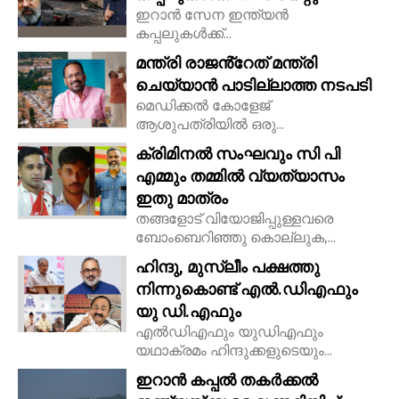
ഇറാൻ സേന ഇന്ത്യൻ
കപ്പലുകൾക്ക്...
മന്ത്രി രാജൻ്റേത് മന്ത്രി
ചെയ്യാൻ പാടില്ലാത്ത നടപടി
മെഡിക്കൽ കോളേജ്
ആശുപത്രിയിൽ ഒരു...
ക്രിമിനൽ സംഘവും സി പി
എമ്മും തമ്മിൽ വ്യത്യാസം
ഇതു മാത്രം
തങ്ങളോട് വിയോജിപ്പുള്ളവരെ
ബോംബെറിഞ്ഞു കൊല്ലുക,...
ഹിന്ദു, മുസ്ലീം പക്ഷത്തു
നിന്നുകൊണ്ട് എൽ.ഡിഎഫും
യു ഡി.എഫും
എൽഡിഎഫും യുഡിഎഫും
യഥാക്രമം ഹിന്ദുക്കളുടെയും...
ഇറാൻ കപ്പൽ തകർക്കൽ