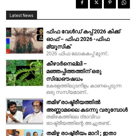
Latest News
ഫിഫ വേൾഡ് കപ്പ് 2026 കിക്ക്‌
ഓഫ് – ഫിഫ 2026 -ഫിഫ
മ്യൂസിക്
2026 ഫിഫ ലോകകപ്പ് മൂന്ന്...
കീഴാർനെല്ലി –
മഞ്ഞപ്പിത്തത്തിന് ഒരു
സിദ്ധഔഷധം
കേരളത്തിലുടനീളം കാണപ്പെടുന്ന
ഒരു സസ്യമാണ്...
തമിഴ് രാഷ്ട്രീയത്തിൽ
അണ്ണാമലൈ കടന്നു വരുമ്പോൾ
തമിഴകത്തിലെ ദ്രാവിഡ
രാഷ്ട്രീയത്തിന്റെ അച്ചുതണ്ട്...
തമിഴ്ക രാഷ്ട്രീയം മാറി ; ഇതാ