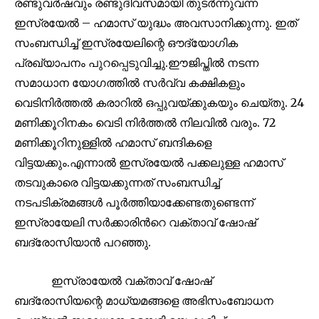
രണ്ടുവർഷവും രണ്ടുദിവസമായി തുടർന്നുവന്ന
ഇസ്രയേൽ – ഹമാസ് യുദ്ധം അവസാനിക്കുന്നു. ഇത്
Join our community of
സംബന്ധിച്ച് ഇസ്രയേലിന്റെ ഔദ്യോഗിക
SUBSCRIBERS and be part of the
പ്രഖ്യാപനം പുറപ്പെടുവിച്ചു.ഈജിപ്തിൽ നടന്ന
conversation.
സമാധാന യോഗത്തിൽ സർവ്വ കക്ഷികളും
വെടിനിർത്തൽ കരാറിൽ ഒപ്പുവയ്ക്കുകയും ചെയ്തു. 24
To subscribe, simply enter your email address on our website
മണിക്കൂറിനകം വെടി നിർത്തൽ നിലവിൽ വരും. 72
or click the subscribe button below. Don't worry, we respect
your privacy and won't spam your inbox. Your information is
മണിക്കൂറിനുള്ളിൽ ഹമാസ് ബന്ദികളെ
safe with us.
വിട്ടയക്കും.എന്നാൽ ഇസ്രയേൽ പക്കലുള്ള ഹമാസ്
തടവുകാരെ വിട്ടയക്കുന്നത് സംബന്ധിച്ച്
നടപടിക്രമങ്ങൾ പൂർത്തിയാക്കേണ്ടതുണ്ടെന്ന്
ഇസ്രായേലി സർക്കാരിൻറെ വക്താവ് ഷോഷ്
32,111
32,214
11,243
ബദ്രോസിയാൻ പറഞ്ഞു.
Followers
Followers
Followers
ഇസ്രായേൽ വക്താവ് ഷോഷ്
ബദ്രോസിയന്റെ മാധ്യമങ്ങളെ അഭിസംബോധന