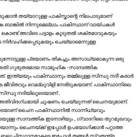
ക്കാൻ തയ്യാറുള്ള പാകിസ്താന്റെ നിലപാടുമാണ്
ക ബാങ്കിൽ നിന്നുമെല്ലാം പാകിസ്ഥാന് വായ്പകൾ
പ കൊണ്ട് അവിടെ പട്ടാളം കൂടുതൽ ശക്തമാവുകയും
 നിർവഹിക്കപ്പെടുകയും ചെയ്യാമെന്നുള്ള
ന്നോട്ടുള്ള പ്രയാണം തികച്ചും അസാധ്യമാകുന്ന ഒരു
നെ അതി ഗുരുതരമായ സാമൂഹിക -സാമ്പത്തിക
ഇന്ത്യയും പാകിസ്ഥാനും തമ്മിലുള്ള സിന്ധു നദീ കരാർ
 ജീവിതവും വെല്ലുവിളി നേരിടുകയാണ്. പാകിസ്ഥാനിലെ
 സിന്ധു നദിയിലൂടെയാണ് .
അതിവിദഗ്ധമായി ചൂഷണം ചെയ്യുന്നത് ചൈനയുമാണ്.
െയാണ് ചൈന പാകിസ്ഥാനിൽ സാന്നിധ്യവും
െയുള്ള സാമ്പത്തിക ഇടനാഴിയും , ഗ്വാദറിലെ തുറമുഖവും
്നും ചൈനയ്ക്ക് ഇപ്പോൾ ഉപയോഗിക്കാൻ പറ്റാത്ത
ലൂചിസ്ഥാനമാകട്ടെ ഇപ്പോൾ തങ്ങൾ സ്വതന്ത്ര