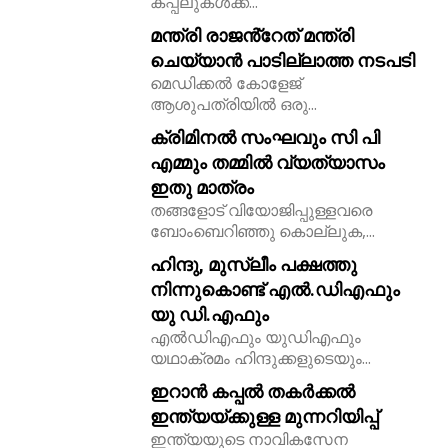
കപ്പലുകൾക്ക്...
മന്ത്രി രാജൻ്റേത് മന്ത്രി
ചെയ്യാൻ പാടില്ലാത്ത നടപടി
മെഡിക്കൽ കോളേജ്
ആശുപത്രിയിൽ ഒരു...
ക്രിമിനൽ സംഘവും സി പി
11,243
എമ്മും തമ്മിൽ വ്യത്യാസം
Followers
ഇതു മാത്രം
തങ്ങളോട് വിയോജിപ്പുള്ളവരെ
ബോംബെറിഞ്ഞു കൊല്ലുക,...
ഹിന്ദു, മുസ്ലീം പക്ഷത്തു
നിന്നുകൊണ്ട് എൽ.ഡിഎഫും
യു ഡി.എഫും
എൽഡിഎഫും യുഡിഎഫും
യഥാക്രമം ഹിന്ദുക്കളുടെയും...
ഇറാൻ കപ്പൽ തകർക്കൽ
ഇന്ത്യയ്ക്കുള്ള മുന്നറിയിപ്പ്
ഇന്ത്യയുടെ നാവികസേന