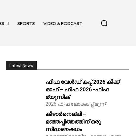
ES
SPORTS
VIDEO & PODCAST
Latest News
ഫിഫ വേൾഡ് കപ്പ് 2026 കിക്ക്‌
ഓഫ് – ഫിഫ 2026 -ഫിഫ
മ്യൂസിക്
2026 ഫിഫ ലോകകപ്പ് മൂന്ന്...
കീഴാർനെല്ലി –
മഞ്ഞപ്പിത്തത്തിന് ഒരു
സിദ്ധഔഷധം