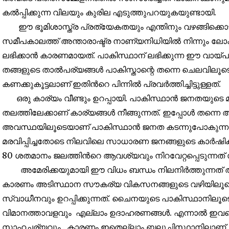
കൽപ്പിക്കുന്ന വിലയും കുരില എടുത്തുപറയുകയുണ്ടായി.
ഈ ഭൂമിശാസ്ത്ര പ്രത്യേകതയും എന്തിനും വഴങ്ങിക്കൊടു
സമീപകാലത്ത് അന്താരാഷ്ട്ര നാണ്യനിധിയിൽ നിന്നും ലോ
ലഭിക്കാൻ കാരണമായത്. പാകിസ്ഥാന് ലഭിക്കുന്ന ഈ വായ്
തങ്ങളുടെ താൽപര്യങ്ങൾ പാകിസ്താന്റെ തന്നെ ചെലവിലൂടെ
കണക്കുകൂട്ടലാണ് ഇതിൻറെ പിന്നിൽ പ്രവർത്തിച്ചിട്ടുള്ളത്.
ഒരു കാര്യം വീണ്ടും ഉറപ്പായി. പാകിസ്ഥാൻ ജനതയുടെ മു
തലത്തിലേക്കാണ് കാര്യങ്ങൾ നീങ്ങുന്നത്. ഇപ്പോൾ തന്
അവസ്ഥയിലൂടെയാണ് പാകിസ്ഥാൻ ജനത കടന്നുപോകുന്നത്. 
മരവിപ്പിച്ചതോടെ നിലവിലെ സാധാരണ ജനങ്ങളുടെ കാർഷിക
80 ശതമാനം ജലത്തിൻറെ ആവശ്യവും നിറവേറ്റപ്പെടുന്നത്
അമേരിക്കയുമായി ഈ വിധം ബന്ധം നിലനിർത്തുന്നത് 
കാരണം അടിസ്ഥാന സൗകര്യ വികസനങ്ങളുടെ വഴിയിലൂട
സ്വാധീനവും ഉറപ്പിക്കുന്നത്. ചൈനയുടെ പാകിസ്ഥാനിലൂട
വിമാനത്താവളവും എല്ലാം ഉദാഹരണങ്ങൾ. എന്നാൽ ഇവയൊന
സാഹചര്യവും . കാരണം ഇതെല്ലാം ബലൂചിസ്ഥാനിലാണ്. ബ