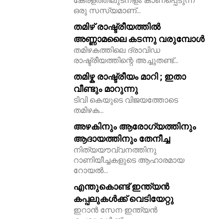
കേരളത്തിലുടനീളം കാണപ്പെടുന്ന
ഒരു സസ്യമാണ്...
തമിഴ് രാഷ്ട്രീയത്തിൽ
അണ്ണാമലൈ കടന്നു വരുമ്പോൾ
തമിഴകത്തിലെ ദ്രാവിഡ
രാഷ്ട്രീയത്തിന്റെ അച്ചുതണ്ട്...
തമിഴ്ക രാഷ്ട്രീയം മാറി ; ഇതാ
വീണ്ടും മാറുന്നു
ടിവി കെയുടെ വിജയത്തോടെ
തമിഴക...
അഴകിനും ആരോഗ്യത്തിനും
ആദായത്തിനും തേനീച്ച
നിത്യയൗവ്വനത്തിനു
റാണിയീച്ചകളുടെ ആഹാരമായ
റോയല്‍...
എന്തുകൊണ്ട് ഇന്ത്യൻ
കപ്പലുകൾക്ക് വെടിയേറ്റു
ഇറാൻ സേന ഇന്ത്യൻ