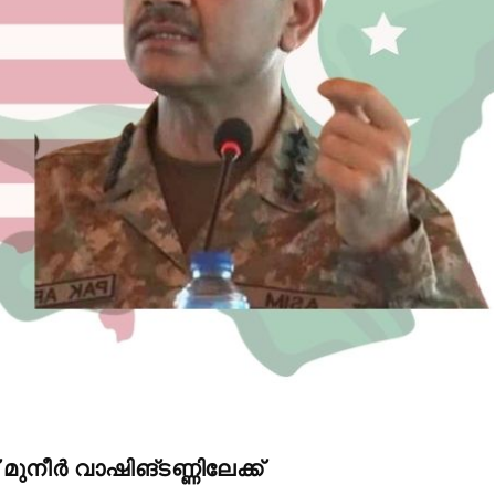
nity of
d be part
tion.
mail address on our website or click
മുനീർ വാഷിങ്ടണ്ണിലേക്ക്
t worry, we respect your privacy and