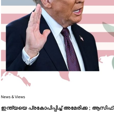
Join our commu
SUBSCRIBERS an
of the conversa
News & Views
To subscribe, simply enter your e
ഇന്ത്യയെ പ്രകോപിപ്പിച്ച് അമേരിക്ക ; ആസിഫ് 
the subscribe button below. Don'