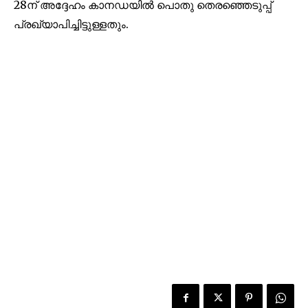
28ന് അദ്ദേഹം കാനഡയിൽ പൊതു തെരഞ്ഞെടുപ്പ്
പ്രഖ്യാപിച്ചിട്ടുള്ളതും.