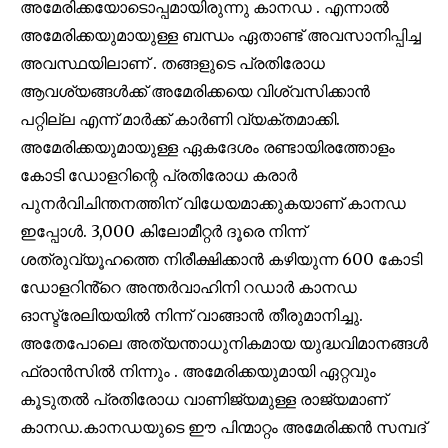
അമേരിക്കയോടൊപ്പമായിരുന്നു കാനഡ . എന്നാൽ
അമേരിക്കയുമായുള്ള ബന്ധം ഏതാണ്ട് അവസാനിപ്പിച്ച
അവസ്ഥയിലാണ് . തങ്ങളുടെ പ്രതിരോധ
ആവശ്യങ്ങൾക്ക് അമേരിക്കയെ വിശ്വസിക്കാൻ
പറ്റില്ല എന്ന് മാർക്ക് കാർണി വ്യക്തമാക്കി.
അമേരിക്കയുമായുള്ള ഏകദേശം രണ്ടായിരത്തോളം
കോടി ഡോളറിന്റെ പ്രതിരോധ കരാർ
പുനർവിചിന്തനത്തിന് വിധേയമാക്കുകയാണ് കാനഡ
ഇപ്പോൾ. 3,000 കിലോമീറ്റർ ദൂരെ നിന്ന്
ശത്രുവ്യൂഹത്തെ നിരീക്ഷിക്കാൻ കഴിയുന്ന 600 കോടി
Join our community of
ഡോളറിൻ്റെ അന്തർവാഹിനി റഡാർ കാനഡ
SUBSCRIBERS and be part of the
ഓസ്ട്രേലിയയിൽ നിന്ന് വാങ്ങാൻ തീരുമാനിച്ചു.
conversation.
അതേപോലെ അത്യന്താധുനികമായ യുദ്ധവിമാനങ്ങൾ
To subscribe, simply enter your email address on our website
ഫ്രാൻസിൽ നിന്നും . അമേരിക്കയുമായി ഏറ്റവും
or click the subscribe button below. Don't worry, we respect
കൂടുതൽ പ്രതിരോധ വാണിജ്യമുള്ള രാജ്യമാണ്
your privacy and won't spam your inbox. Your information is
safe with us.
കാനഡ.കാനഡയുടെ ഈ പിന്മാറ്റം അമേരിക്കൻ സമ്പദ്