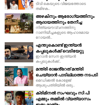
ടിവി കെയുടെ വിജയത്തോടെ
തമിഴക...
അഴകിനും ആരോഗ്യത്തിനും
ആദായത്തിനും തേനീച്ച
നിത്യയൗവ്വനത്തിനു
റാണിയീച്ചകളുടെ ആഹാരമായ
റോയല്‍...
എന്തുകൊണ്ട് ഇന്ത്യൻ
കപ്പലുകൾക്ക് വെടിയേറ്റു
ഇറാൻ സേന ഇന്ത്യൻ
കപ്പലുകൾക്ക്...
മന്ത്രി രാജൻ്റേത് മന്ത്രി
ചെയ്യാൻ പാടില്ലാത്ത നടപടി
മെഡിക്കൽ കോളേജ്
ആശുപത്രിയിൽ ഒരു...
ക്രിമിനൽ സംഘവും സി പി
എമ്മും തമ്മിൽ വ്യത്യാസം
ഇതു മാത്രം