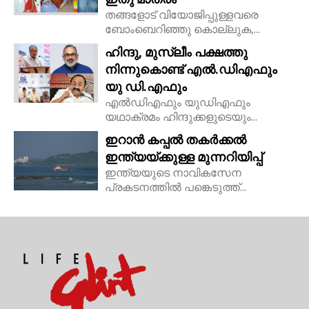
തങ്ങളോട് വിയോജിപ്പുള്ളവരെ
ബോംബെറിഞ്ഞു കൊല്ലുക,...
ഹിന്ദു, മുസ്ലീം പക്ഷത്തു
നിന്നുകൊണ്ട് എൽ.ഡിഎഫും
യു ഡി.എഫും
എൽഡിഎഫും യുഡിഎഫും
യഥാക്രമം ഹിന്ദുക്കളുടെയും...
ഇറാൻ കപ്പൽ തകർക്കൽ
ഇന്ത്യയ്ക്കുള്ള മുന്നറിയിപ്പ്
ഇന്ത്യയുടെ നാവികസേന
പ്രകടനത്തിൽ പങ്കെടുത്ത്...