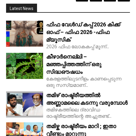
Latest News
ഫിഫ വേൾഡ് കപ്പ് 2026 കിക്ക്‌
ഓഫ് – ഫിഫ 2026 -ഫിഫ
മ്യൂസിക്
2026 ഫിഫ ലോകകപ്പ് മൂന്ന്...
കീഴാർനെല്ലി –
മഞ്ഞപ്പിത്തത്തിന് ഒരു
സിദ്ധഔഷധം
കേരളത്തിലുടനീളം കാണപ്പെടുന്ന
ഒരു സസ്യമാണ്...
തമിഴ് രാഷ്ട്രീയത്തിൽ
അണ്ണാമലൈ കടന്നു വരുമ്പോൾ
തമിഴകത്തിലെ ദ്രാവിഡ
രാഷ്ട്രീയത്തിന്റെ അച്ചുതണ്ട്...
തമിഴ്ക രാഷ്ട്രീയം മാറി ; ഇതാ
വീണ്ടും മാറുന്നു