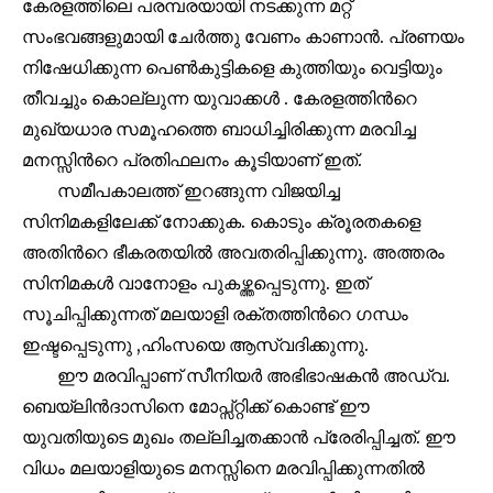
കേരളത്തിലെ പരമ്പരയായി നടക്കുന്ന മറ്റ്
സംഭവങ്ങളുമായി ചേർത്തു വേണം കാണാൻ. പ്രണയം
നിഷേധിക്കുന്ന പെൺകുട്ടികളെ കുത്തിയും വെട്ടിയും
തീവച്ചും കൊല്ലുന്ന യുവാക്കൾ . കേരളത്തിൻറെ
മുഖ്യധാര സമൂഹത്തെ ബാധിച്ചിരിക്കുന്ന മരവിച്ച
മനസ്സിൻറെ പ്രതിഫലനം കൂടിയാണ് ഇത്.
സമീപകാലത്ത് ഇറങ്ങുന്ന വിജയിച്ച
Join our community of
സിനിമകളിലേക്ക് നോക്കുക. കൊടും ക്രൂരതകളെ
SUBSCRIBERS and be part of the
അതിൻറെ ഭീകരതയിൽ അവതരിപ്പിക്കുന്നു. അത്തരം
conversation.
സിനിമകൾ വാനോളം പുകഴ്ത്തപ്പെടുന്നു. ഇത്
To subscribe, simply enter your email address on our website
സൂചിപ്പിക്കുന്നത് മലയാളി രക്തത്തിൻറെ ഗന്ധം
or click the subscribe button below. Don't worry, we respect
ഇഷ്ടപ്പെടുന്നു ,ഹിംസയെ ആസ്വദിക്കുന്നു.
your privacy and won't spam your inbox. Your information is
safe with us.
ഈ മരവിപ്പാണ് സീനിയർ അഭിഭാഷകൻ അഡ്വ.
ബെയ്ലിൻദാസിനെ മോപ്സ്റ്റിക്ക് കൊണ്ട് ഈ
യുവതിയുടെ മുഖം തല്ലിച്ചതക്കാൻ പ്രേരിപ്പിച്ചത്. ഈ
വിധം മലയാളിയുടെ മനസ്സിനെ മരവിപ്പിക്കുന്നതിൽ