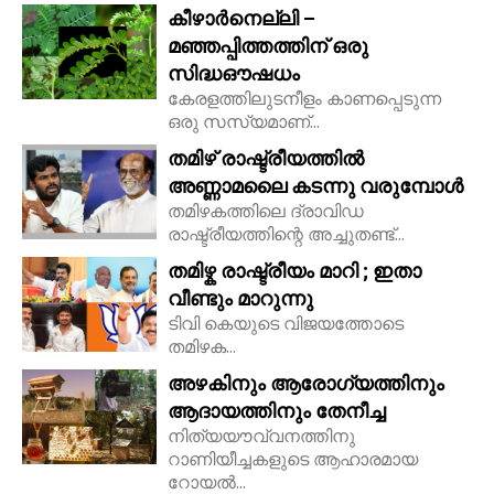
കീഴാർനെല്ലി –
മഞ്ഞപ്പിത്തത്തിന് ഒരു
സിദ്ധഔഷധം
കേരളത്തിലുടനീളം കാണപ്പെടുന്ന
ഒരു സസ്യമാണ്...
തമിഴ് രാഷ്ട്രീയത്തിൽ
അണ്ണാമലൈ കടന്നു വരുമ്പോൾ
തമിഴകത്തിലെ ദ്രാവിഡ
രാഷ്ട്രീയത്തിന്റെ അച്ചുതണ്ട്...
തമിഴ്ക രാഷ്ട്രീയം മാറി ; ഇതാ
വീണ്ടും മാറുന്നു
ടിവി കെയുടെ വിജയത്തോടെ
തമിഴക...
അഴകിനും ആരോഗ്യത്തിനും
ആദായത്തിനും തേനീച്ച
നിത്യയൗവ്വനത്തിനു
റാണിയീച്ചകളുടെ ആഹാരമായ
റോയല്‍...