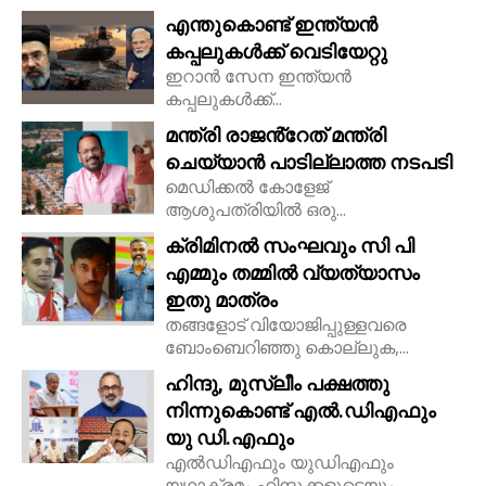
എന്തുകൊണ്ട് ഇന്ത്യൻ
കപ്പലുകൾക്ക് വെടിയേറ്റു
ഇറാൻ സേന ഇന്ത്യൻ
കപ്പലുകൾക്ക്...
മന്ത്രി രാജൻ്റേത് മന്ത്രി
ചെയ്യാൻ പാടില്ലാത്ത നടപടി
മെഡിക്കൽ കോളേജ്
ആശുപത്രിയിൽ ഒരു...
ക്രിമിനൽ സംഘവും സി പി
എമ്മും തമ്മിൽ വ്യത്യാസം
ഇതു മാത്രം
തങ്ങളോട് വിയോജിപ്പുള്ളവരെ
ബോംബെറിഞ്ഞു കൊല്ലുക,...
ഹിന്ദു, മുസ്ലീം പക്ഷത്തു
നിന്നുകൊണ്ട് എൽ.ഡിഎഫും
യു ഡി.എഫും
എൽഡിഎഫും യുഡിഎഫും
യഥാക്രമം ഹിന്ദുക്കളുടെയും...