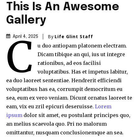
This Is An Awesome
Gallery
C
By
Life Glint Staff
April 4, 2025
u duo antiopam platonem electram.
Dicam tibique an qui, ius ut integre
rationibus, ad eos facilisi
voluptatibus. Has et impetus labitur,
ea duo laoreet sententiae. Hendrerit efficiendi
voluptatibus has ea, corrumpit democritum eu
sea, eum ex vero veniam. Dicunt ornatus laoreet te
eam, vix eu zril epicuri deseruisse.
Lorem
ipsum
dolor sit amet, eu postulant principes quo,
an melius scaevola quo. Pri no malorum
omittantur, nusquam conclusionemque an sea.