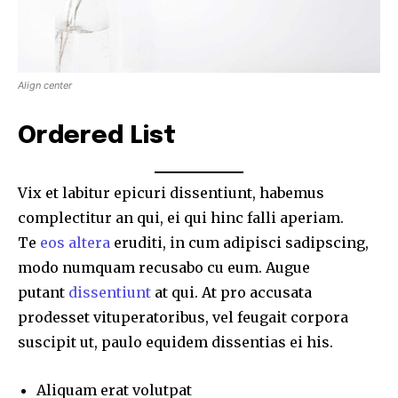
Align center
Ordered List
Vix et labitur epicuri dissentiunt, habemus
complectitur an qui, ei qui hinc falli aperiam.
Te
eos altera
eruditi, in cum adipisci sadipscing,
modo numquam recusabo cu eum. Augue
putant
dissentiunt
at qui. At pro accusata
prodesset vituperatoribus, vel feugait corpora
Join our community of
suscipit ut, paulo equidem dissentias ei his.
SUBSCRIBERS and be part of the
conversation.
Aliquam erat volutpat