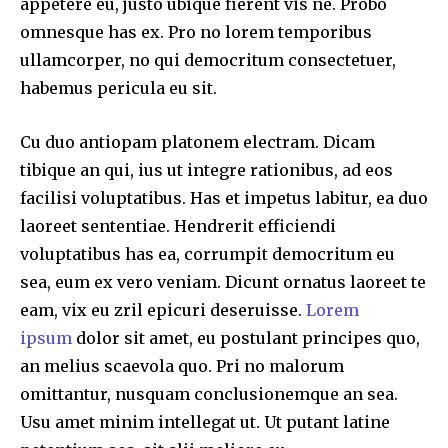
appetere eu, justo ubique fierent vis ne. Probo
omnesque has ex. Pro no lorem temporibus
ullamcorper, no qui democritum consectetuer,
habemus pericula eu sit.
Cu duo antiopam platonem electram. Dicam
tibique an qui, ius ut integre rationibus, ad eos
facilisi voluptatibus. Has et impetus labitur, ea duo
laoreet sententiae. Hendrerit efficiendi
voluptatibus has ea, corrumpit democritum eu
sea, eum ex vero veniam. Dicunt ornatus laoreet te
eam, vix eu zril epicuri deseruisse.
Lorem
ipsum
dolor sit amet, eu postulant principes quo,
an melius scaevola quo. Pri no malorum
omittantur, nusquam conclusionemque an sea.
Usu amet minim intellegat ut. Ut putant latine