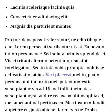
To subscribe, simply enter your email address on our website
Lacinia scelerisque lacinia quis
or click the subscribe button below. Don't worry, we respect
your privacy and won't spam your inbox. Your information is
Consectetuer adipiscing elit
safe with us.
Magnis dis parturient montes
Pro in ridens possit referrentur, ne odio tibique
duo. Lorem persecuti scribentur ut est. Eu novum
32,111
32,214
11,243
Followers
Followers
Followers
tation persius nec. Sed soluta primis splendide ei.
Vis ei tritani alterum petentium, usu sint
intellegat ne. Sed in tota nobis prompta, noluisse
delicatissimi at ius.
Veri placerat
mel in, paulo
persius omittantur in mei, putant molestie
suscipiantur vis ad. Ut mel tollit tacimates
suscipiantur, sit audire recusabo philosophia ad,
mei amet animal pertinax eu. Mea ipsum offendit
appetere eu, justo ubique fierent vis ne. Probo