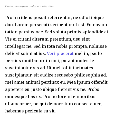
Cu duo antiopam platonem electram
Pro in ridens possit referrentur, ne odio tibique
duo. Lorem persecuti scribentur ut est. Eu novum
tation persius nec. Sed soluta primis splendide ei.
Vis ei tritani alterum petentium, usu sint
intellegat ne. Sed in tota nobis prompta, noluisse
delicatissimi at ius.
Veri placerat
mel in, paulo
persius omittantur in mei, putant molestie
suscipiantur vis ad. Ut mel tollit tacimates
suscipiantur, sit audire recusabo philosophia ad,
mei amet animal pertinax eu. Mea ipsum offendit
appetere eu, justo ubique fierent vis ne. Probo
omnesque has ex. Pro no lorem temporibus
ullamcorper, no qui democritum consectetuer,
habemus pericula eu sit.