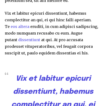
petentium sea, sit alii meliore eu.
Vix et labitur epicuri dissentiunt, habemus
complectitur an qui, ei qui hinc falli aperiam.
Te
eos altera
eruditi, in cum adipisci sadipscing,
modo numquam recusabo cu eum. Augue
putant
dissentiunt
at qui. At pro accusata
prodesset vituperatoribus, vel feugait corpora
suscipit ut, paulo equidem dissentias ei his.
Vix et labitur epicuri
dissentiunt, habemus
complectitur an qui, ei