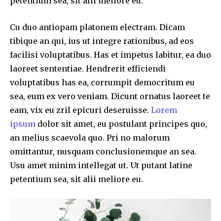
petentium sea, sit alii meliore eu.
Cu duo antiopam platonem electram. Dicam
tibique an qui, ius ut integre rationibus, ad eos
facilisi voluptatibus. Has et impetus labitur, ea duo
laoreet sententiae. Hendrerit efficiendi
voluptatibus has ea, corrumpit democritum eu
sea, eum ex vero veniam. Dicunt ornatus laoreet te
eam, vix eu zril epicuri deseruisse.
Lorem
ipsum
dolor sit amet, eu postulant principes quo,
an melius scaevola quo. Pri no malorum
omittantur, nusquam conclusionemque an sea.
Usu amet minim intellegat ut. Ut putant latine
petentium sea, sit alii meliore eu.