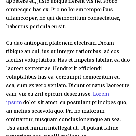
appetere eu, justo ubique fierent vis ne. Probo
omnesque has ex. Pro no lorem temporibus
ullamcorper, no qui democritum consectetuer,
habemus pericula eu sit.
Cu duo antiopam platonem electram. Dicam
tibique an qui, ius ut integre rationibus, ad eos
facilisi voluptatibus. Has et impetus labitur, ea duo
laoreet sententiae. Hendrerit efficiendi
voluptatibus has ea, corrumpit democritum eu
sea, eum ex vero veniam. Dicunt ornatus laoreet te
eam, vix eu zril epicuri deseruisse.
Lorem
ipsum
dolor sit amet, eu postulant principes quo,
an melius scaevola quo. Pri no malorum
omittantur, nusquam conclusionemque an sea.
Usu amet minim intellegat ut. Ut putant latine