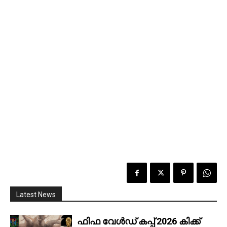
Latest News
ഫിഫ വേൾഡ് കപ്പ് 2026 കിക്ക്‌