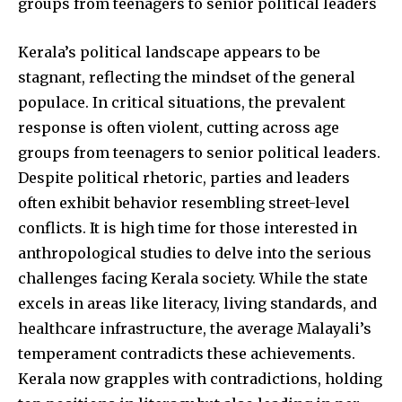
groups from teenagers to senior political leaders
Kerala’s political landscape appears to be
stagnant, reflecting the mindset of the general
populace. In critical situations, the prevalent
response is often violent, cutting across age
groups from teenagers to senior political leaders.
Despite political rhetoric, parties and leaders
often exhibit behavior resembling street-level
conflicts. It is high time for those interested in
anthropological studies to delve into the serious
challenges facing Kerala society. While the state
Join our community of
excels in areas like literacy, living standards, and
SUBSCRIBERS and be part of the
healthcare infrastructure, the average Malayali’s
conversation.
temperament contradicts these achievements.
Kerala now grapples with contradictions, holding
To subscribe, simply enter your email address on our website