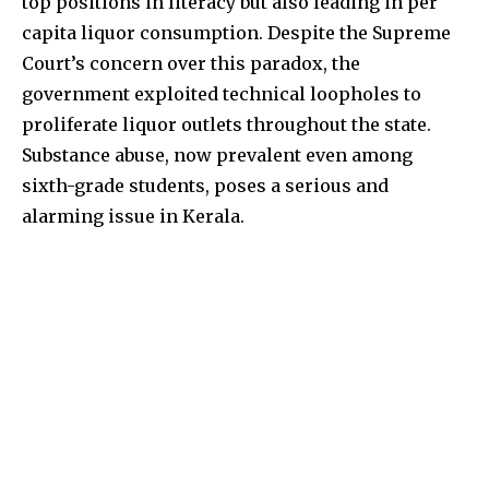
top positions in literacy but also leading in per
or click the subscribe button below. Don't worry, we respect
your privacy and won't spam your inbox. Your information is
capita liquor consumption. Despite the Supreme
safe with us.
Court’s concern over this paradox, the
government exploited technical loopholes to
proliferate liquor outlets throughout the state.
Substance abuse, now prevalent even among
32,111
32,214
11,243
sixth-grade students, poses a serious and
Followers
Followers
Followers
alarming issue in Kerala.