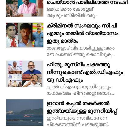
ചെയ്യാൻ പാടില്ലാത്ത നടപടി
മെഡിക്കൽ കോളേജ്
ആശുപത്രിയിൽ ഒരു...
ക്രിമിനൽ സംഘവും സി പി
എമ്മും തമ്മിൽ വ്യത്യാസം
ഇതു മാത്രം
തങ്ങളോട് വിയോജിപ്പുള്ളവരെ
ബോംബെറിഞ്ഞു കൊല്ലുക,...
ഹിന്ദു, മുസ്ലീം പക്ഷത്തു
നിന്നുകൊണ്ട് എൽ.ഡിഎഫും
യു ഡി.എഫും
എൽഡിഎഫും യുഡിഎഫും
യഥാക്രമം ഹിന്ദുക്കളുടെയും...
ഇറാൻ കപ്പൽ തകർക്കൽ
ഇന്ത്യയ്ക്കുള്ള മുന്നറിയിപ്പ്
ഇന്ത്യയുടെ നാവികസേന
പ്രകടനത്തിൽ പങ്കെടുത്ത്...