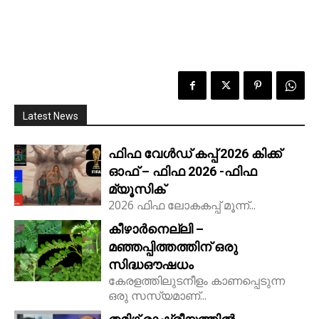
Latest News
ഫിഫ വേൾഡ് കപ്പ് 2026 കിക്ക്‌
ഓഫ് – ഫിഫ 2026 -ഫിഫ
മ്യൂസിക്
2026 ഫിഫ ലോകകപ്പ് മൂന്ന്...
കീഴാർനെല്ലി –
മഞ്ഞപ്പിത്തത്തിന് ഒരു
സിദ്ധഔഷധം
കേരളത്തിലുടനീളം കാണപ്പെടുന്ന
ഒരു സസ്യമാണ്...