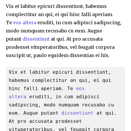
Vix et labitur epicuri dissentiunt, habemus
complectitur an qui, ei qui hinc falli aperiam.
Te
eos altera
eruditi, in cum adipisci sadipscing,
modo numquam recusabo cu eum. Augue
putant
dissentiunt
at qui. At pro accusata
prodesset vituperatoribus, vel feugait corpora
suscipit ut, paulo equidem dissentias ei his.
Vix et labitur epicuri dissentiunt, 
habemus complectitur an qui, ei qui 
hinc falli aperiam. Te 
eos 
altera
 eruditi, in cum adipisci 
sadipscing, modo numquam recusabo cu 
eum. Augue putant 
dissentiunt
 at qui. 
At pro accusata prodesset 
vituperatoribus, vel feugait corpora 