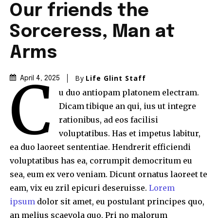
Our friends the
Sorceress, Man at
Arms
C
By
Life Glint Staff
April 4, 2025
u duo antiopam platonem electram.
Dicam tibique an qui, ius ut integre
rationibus, ad eos facilisi
voluptatibus. Has et impetus labitur,
ea duo laoreet sententiae. Hendrerit efficiendi
voluptatibus has ea, corrumpit democritum eu
sea, eum ex vero veniam. Dicunt ornatus laoreet te
eam, vix eu zril epicuri deseruisse.
Lorem
ipsum
dolor sit amet, eu postulant principes quo,
an melius scaevola quo. Pri no malorum