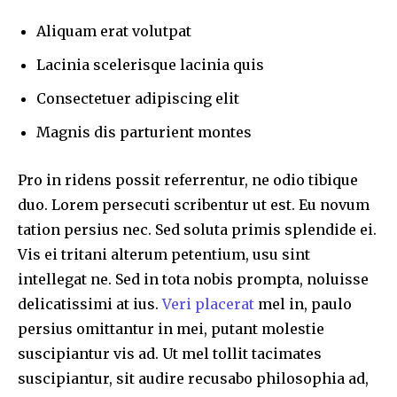
To subscribe, simply enter your email address on our website
Aliquam erat volutpat
or click the subscribe button below. Don't worry, we respect
your privacy and won't spam your inbox. Your information is
Lacinia scelerisque lacinia quis
safe with us.
Consectetuer adipiscing elit
Magnis dis parturient montes
32,111
32,214
11,243
Pro in ridens possit referrentur, ne odio tibique
Followers
Followers
Followers
duo. Lorem persecuti scribentur ut est. Eu novum
tation persius nec. Sed soluta primis splendide ei.
Vis ei tritani alterum petentium, usu sint
intellegat ne. Sed in tota nobis prompta, noluisse
delicatissimi at ius.
Veri placerat
mel in, paulo
persius omittantur in mei, putant molestie
suscipiantur vis ad. Ut mel tollit tacimates
suscipiantur, sit audire recusabo philosophia ad,