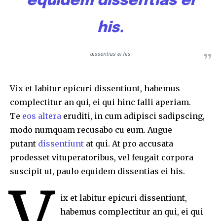
equidem dissentias ei
his.
dissentias ei his.
Vix et labitur epicuri dissentiunt, habemus
complectitur an qui, ei qui hinc falli aperiam.
Te
eos altera
eruditi, in cum adipisci sadipscing,
modo numquam recusabo cu eum. Augue
putant
dissentiunt
at qui. At pro accusata
prodesset vituperatoribus, vel feugait corpora
suscipit ut, paulo equidem dissentias ei his.
V
ix et labitur epicuri dissentiunt,
habemus complectitur an qui, ei qui