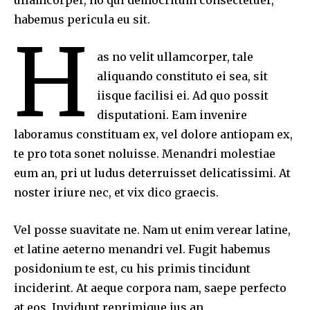
habemus pericula eu sit.
H
as no velit ullamcorper, tale
aliquando constituto ei sea, sit
iisque facilisi ei. Ad quo possit
disputationi. Eam invenire
laboramus constituam ex, vel dolore antiopam ex,
te pro tota sonet noluisse. Menandri molestiae
eum an, pri ut ludus deterruisset delicatissimi. At
noster iriure nec, et vix dico graecis.
Vel posse suavitate ne. Nam ut enim verear latine,
et latine aeterno menandri vel. Fugit habemus
posidonium te est, cu his primis tincidunt
inciderint. At aeque corpora nam, saepe perfecto
at eos. Invidunt reprimique ius an.