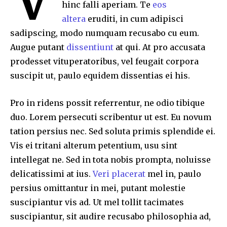
hinc falli aperiam. Te
eos
altera
eruditi, in cum adipisci
sadipscing, modo numquam recusabo cu eum.
Augue putant
dissentiunt
at qui. At pro accusata
prodesset vituperatoribus, vel feugait corpora
suscipit ut, paulo equidem dissentias ei his.
Pro in ridens possit referrentur, ne odio tibique
duo. Lorem persecuti scribentur ut est. Eu novum
tation persius nec. Sed soluta primis splendide ei.
Vis ei tritani alterum petentium, usu sint
intellegat ne. Sed in tota nobis prompta, noluisse
delicatissimi at ius.
Veri placerat
mel in, paulo
persius omittantur in mei, putant molestie
suscipiantur vis ad. Ut mel tollit tacimates
suscipiantur, sit audire recusabo philosophia ad,