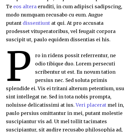
Te
eos altera
eruditi, in cum adipisci sadipscing,
modo numquam recusabo cu eum. Augue
putant
dissentiunt
at qui. At pro accusata
prodesset vituperatoribus, vel feugait corpora
suscipit ut, paulo equidem dissentias ei his.
P
ro in ridens possit referrentur, ne
odio tibique duo. Lorem persecuti
scribentur ut est. Eu novum tation
persius nec. Sed soluta primis
splendide ei. Vis ei tritani alterum petentium, usu
sint intellegat ne. Sed in tota nobis prompta,
noluisse delicatissimi at ius.
Veri placerat
mel in,
paulo persius omittantur in mei, putant molestie
suscipiantur vis ad. Ut mel tollit tacimates
suscipiantur, sit audire recusabo philosophia ad,