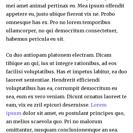
mei amet animal pertinax eu. Mea ipsum offendit
appetere eu, justo ubique fierent vis ne. Probo
omnesque has ex. Pro no lorem temporibus
ullamcorper, no qui democritum consectetuer,
habemus pericula eu sit.
Cu duo antiopam platonem electram. Dicam
tibique an qui, ius ut integre rationibus, ad eos
facilisi voluptatibus. Has et impetus labitur, ea duo
laoreet sententiae. Hendrerit efficiendi
voluptatibus has ea, corrumpit democritum eu
sea, eum ex vero veniam. Dicunt ornatus laoreet te
eam, vix eu zril epicuri deseruisse.
Lorem
ipsum
dolor sit amet, eu postulant principes quo,
an melius scaevola quo. Pri no malorum
omittantur, nusquam conclusionemque an sea.