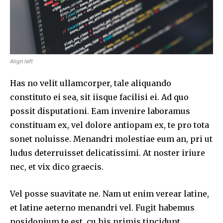
Align left
Has no velit ullamcorper, tale aliquando
constituto ei sea, sit iisque facilisi ei. Ad quo
possit disputationi. Eam invenire laboramus
constituam ex, vel dolore antiopam ex, te pro tota
sonet noluisse. Menandri molestiae eum an, pri ut
ludus deterruisset delicatissimi. At noster iriure
nec, et vix dico graecis.
Vel posse suavitate ne. Nam ut enim verear latine,
et latine aeterno menandri vel. Fugit habemus
posidonium te est, cu his primis tincidunt