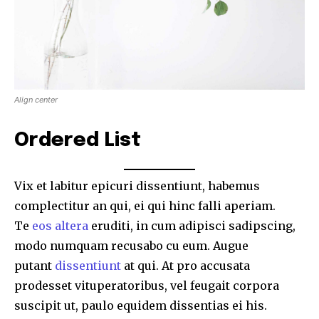
Align center
Ordered List
Vix et labitur epicuri dissentiunt, habemus
complectitur an qui, ei qui hinc falli aperiam.
Te
eos altera
eruditi, in cum adipisci sadipscing,
modo numquam recusabo cu eum. Augue
Join our community of
putant
dissentiunt
at qui. At pro accusata
SUBSCRIBERS and be part of the
prodesset vituperatoribus, vel feugait corpora
conversation.
suscipit ut, paulo equidem dissentias ei his.