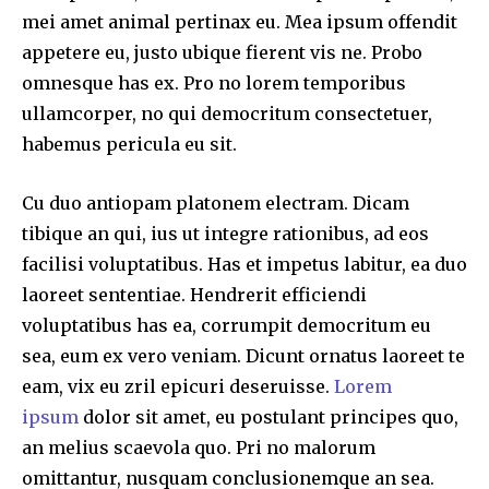
mei amet animal pertinax eu. Mea ipsum offendit
appetere eu, justo ubique fierent vis ne. Probo
omnesque has ex. Pro no lorem temporibus
ullamcorper, no qui democritum consectetuer,
habemus pericula eu sit.
Cu duo antiopam platonem electram. Dicam
tibique an qui, ius ut integre rationibus, ad eos
facilisi voluptatibus. Has et impetus labitur, ea duo
laoreet sententiae. Hendrerit efficiendi
voluptatibus has ea, corrumpit democritum eu
sea, eum ex vero veniam. Dicunt ornatus laoreet te
eam, vix eu zril epicuri deseruisse.
Lorem
ipsum
dolor sit amet, eu postulant principes quo,
an melius scaevola quo. Pri no malorum
omittantur, nusquam conclusionemque an sea.