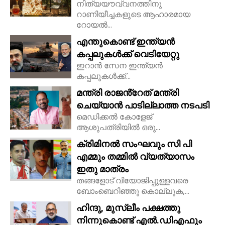
നിത്യയൗവ്വനത്തിനു
റാണിയീച്ചകളുടെ ആഹാരമായ
റോയല്‍...
എന്തുകൊണ്ട് ഇന്ത്യൻ
കപ്പലുകൾക്ക് വെടിയേറ്റു
ഇറാൻ സേന ഇന്ത്യൻ
കപ്പലുകൾക്ക്...
മന്ത്രി രാജൻ്റേത് മന്ത്രി
ചെയ്യാൻ പാടില്ലാത്ത നടപടി
മെഡിക്കൽ കോളേജ്
ആശുപത്രിയിൽ ഒരു...
ക്രിമിനൽ സംഘവും സി പി
എമ്മും തമ്മിൽ വ്യത്യാസം
ഇതു മാത്രം
തങ്ങളോട് വിയോജിപ്പുള്ളവരെ
ബോംബെറിഞ്ഞു കൊല്ലുക,...
ഹിന്ദു, മുസ്ലീം പക്ഷത്തു
നിന്നുകൊണ്ട് എൽ.ഡിഎഫും