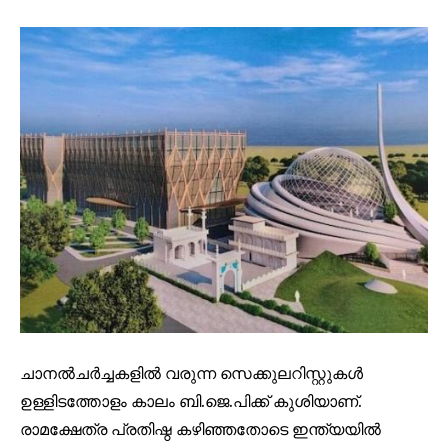
ചാനൽചർച്ചകളിൽ വരുന്ന സെക്കുലറിസ്റ്റുകൾ
ഉള്ളിടത്തോളം കാലം ബി.ജെ.പിക്ക് കുശിയാണ്.
രാമക്ഷേത്ര പ്രതിഷ്ഠ കഴിഞ്ഞതോടെ ഇന്ത്യയിൽ
Join our community of