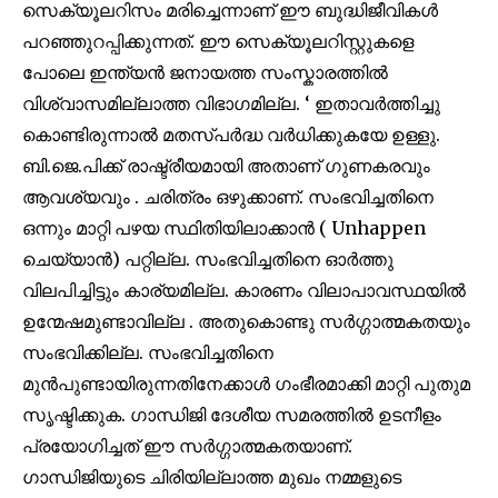
സെക്യൂലറിസം മരിച്ചെന്നാണ് ഈ ബുദ്ധിജീവികൾ
SUBSCRIBERS and be part of the
പറഞ്ഞുറപ്പിക്കുന്നത്. ഈ സെക്യൂലറിസ്റ്റുകളെ
conversation.
പോലെ ഇന്ത്യൻ ജനായത്ത സംസ്കാരത്തിൽ
To subscribe, simply enter your email address on our website
വിശ്വാസമില്ലാത്ത വിഭാഗമില്ല.
‘
ഇതാവർത്തിച്ചു
or click the subscribe button below. Don't worry, we respect
കൊണ്ടിരുന്നാൽ മതസ്പർദ്ധ വർധിക്കുകയേ ഉള്ളു.
your privacy and won't spam your inbox. Your information is
safe with us.
ബി.ജെ.പിക്ക് രാഷ്ട്രീയമായി അതാണ് ഗുണകരവും
ആവശ്യവും . ചരിത്രം ഒഴുക്കാണ്. സംഭവിച്ചതിനെ
ഒന്നും മാറ്റി പഴയ സ്ഥിതിയിലാക്കാൻ (
Unhappen
ചെയ്യാൻ) പറ്റില്ല. സംഭവിച്ചതിനെ ഓർത്തു
32,111
32,214
11,243
വിലപിച്ചിട്ടും കാര്യമില്ല. കാരണം വിലാപാവസ്ഥയിൽ
Followers
Followers
Followers
ഉന്മേഷമുണ്ടാവില്ല . അതുകൊണ്ടു സർഗ്ഗാത്മകതയും
സംഭവിക്കില്ല. സംഭവിച്ചതിനെ
മുൻപുണ്ടായിരുന്നതിനേക്കാൾ ഗംഭീരമാക്കി മാറ്റി പുതുമ
സൃഷ്ടിക്കുക. ഗാന്ധിജി ദേശീയ സമരത്തിൽ ഉടനീളം
പ്രയോഗിച്ചത് ഈ സർഗ്ഗാത്മകതയാണ്.
ഗാന്ധിജിയുടെ ചിരിയില്ലാത്ത മുഖം നമ്മളുടെ