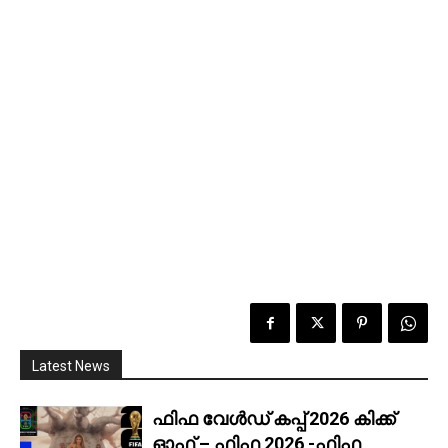
Latest News
ഫിഫ വേൾഡ് കപ്പ് 2026 കിക്ക്‌
ഓഫ് – ഫിഫ 2026 -ഫിഫ