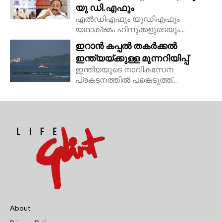
യു ഡി.എഫും
എൽഡിഎഫും യുഡിഎഫും
യഥാക്രമം ഹിന്ദുക്കളുടെയും...
ഇറാൻ കപ്പൽ തകർക്കൽ
ഇന്ത്യയ്ക്കുള്ള മുന്നറിയിപ്പ്
ഇന്ത്യയുടെ നാവികസേന
പ്രകടനത്തിൽ പങ്കെടുത്ത്...
About