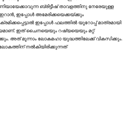
ഷണിയായേക്കാവുന്ന ബ്രിട്ടീഷ് താവളത്തിനു നേരേയുള്ള
32,214
ാൻ, ഇപ്പോൾ അമേരിക്കയെക്കയ്ക്കും
Followers
്രമിക്കപ്പെട്ടാൽ ഇപ്പോൾ ഫലത്തിൽ യൂറോപ്പ് മാത്രമായി
ുല്യമാണ്. ഇത് ചൈനയെയും റഷ്യയെയും മറ്റ്
കും. അത് മൂന്നാം ലോകമഹാ യുദ്ധത്തിലേക്ക് വികസിക്കും.
ത്തിന് നൽകിയിരിക്കുന്നത്