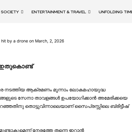
SOCIETY
ENTERTAINMENT & TRAVEL
UNFOLDING TIM
nity of
d be part
് ഇതുകൊണ്ട്
tion.
mail address on our website or click
രേ നടത്തിയ ആക്രമണം മൂന്നാം ലോകമഹായുദ്ധ
t worry, we respect your privacy and
ങ്ങളുടെ സേനാ താവളങ്ങൾ ഉപയോഗിക്കാൻ അമേരിക്കയെ
mation is safe with us.
മർ പറഞ്ഞതിനു തൊട്ടുവിന്നാലെയാണ് സൈപ്രസ്സിലെ ബ്രിട്ടീഷ്
ണ്ടാകുമെന്ന് നേരത്തേ തന്നെ ഇറാൻ