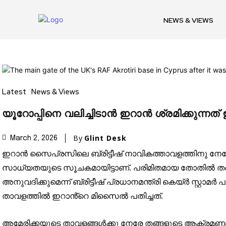
NEWS & VIEWS
Join our commu
Latest
News & Views
SUBSCRIBERS an
യൂറോപ്പിനെ വലിച്ചിടാൻ ഇറാൻ ശ്രമിക്കുന്നത
of the conversa
By
Glint Desk
March 2, 2026
To subscribe, simply enter your e
ഇറാൻ സൈപ്രസിലെ ബ്രിട്ടീഷ് നാവികത്താവളത്തിനു നേ
the subscribe button below. Don'
സാധ്യതയുടെ സൂചകമായിട്ടാണ്. പരിമിതമായ തോതിൽ ത
won't spam your inbox. Your infor
അനുവദിക്കുമെന്ന് ബ്രിട്ടീഷ് പ്രധാനമന്ത്രി കെയ്ർ സ്റ്റാ
താവളത്തിൽ ഇറാൻ്റെ മിസൈൽ പതിച്ചത്.
അമേരിക്കയുടെ താവളങ്ങൾക്കു നേരേ തങ്ങളുടെ ആക്രമണമു