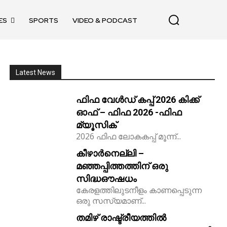
ES
SPORTS
VIDEO & PODCAST
Latest News
ഫിഫ വേൾഡ് കപ്പ് 2026 കിക്ക്‌
ഓഫ് – ഫിഫ 2026 -ഫിഫ
മ്യൂസിക്
2026 ഫിഫ ലോകകപ്പ് മൂന്ന്...
കീഴാർനെല്ലി –
മഞ്ഞപ്പിത്തത്തിന് ഒരു
സിദ്ധഔഷധം
കേരളത്തിലുടനീളം കാണപ്പെടുന്ന
ഒരു സസ്യമാണ്...
തമിഴ് രാഷ്ട്രീയത്തിൽ