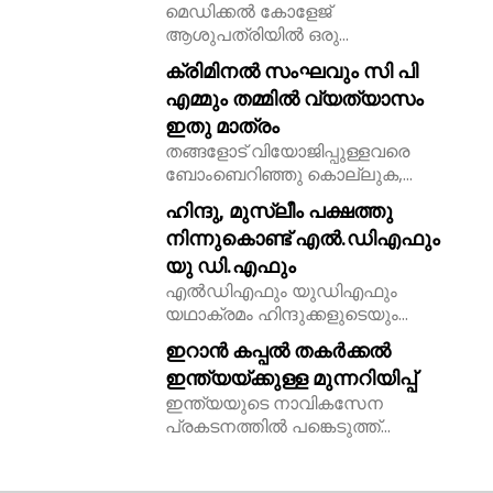
മെഡിക്കൽ കോളേജ്
ആശുപത്രിയിൽ ഒരു...
ക്രിമിനൽ സംഘവും സി പി
എമ്മും തമ്മിൽ വ്യത്യാസം
ഇതു മാത്രം
തങ്ങളോട് വിയോജിപ്പുള്ളവരെ
ബോംബെറിഞ്ഞു കൊല്ലുക,...
ഹിന്ദു, മുസ്ലീം പക്ഷത്തു
നിന്നുകൊണ്ട് എൽ.ഡിഎഫും
യു ഡി.എഫും
എൽഡിഎഫും യുഡിഎഫും
യഥാക്രമം ഹിന്ദുക്കളുടെയും...
ഇറാൻ കപ്പൽ തകർക്കൽ
ഇന്ത്യയ്ക്കുള്ള മുന്നറിയിപ്പ്
ഇന്ത്യയുടെ നാവികസേന
പ്രകടനത്തിൽ പങ്കെടുത്ത്...