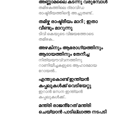
അണ്ണാമലൈ കടന്നു വരുമ്പോൾ
തമിഴകത്തിലെ ദ്രാവിഡ
11,243
രാഷ്ട്രീയത്തിന്റെ അച്ചുതണ്ട്...
Followers
തമിഴ്ക രാഷ്ട്രീയം മാറി ; ഇതാ
വീണ്ടും മാറുന്നു
ടിവി കെയുടെ വിജയത്തോടെ
തമിഴക...
അഴകിനും ആരോഗ്യത്തിനും
ആദായത്തിനും തേനീച്ച
നിത്യയൗവ്വനത്തിനു
റാണിയീച്ചകളുടെ ആഹാരമായ
റോയല്‍...
എന്തുകൊണ്ട് ഇന്ത്യൻ
കപ്പലുകൾക്ക് വെടിയേറ്റു
ഇറാൻ സേന ഇന്ത്യൻ
കപ്പലുകൾക്ക്...
മന്ത്രി രാജൻ്റേത് മന്ത്രി
ചെയ്യാൻ പാടില്ലാത്ത നടപടി