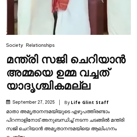
Society
Relationships
മന്ത്രി സജി ചെറിയാൻ
അമ്മയെ ഉമ്മ വച്ചത്
യാദൃശ്ചികമല്ല
By
Life Glint Staff
September 27, 2025
മാതാ അമൃതാനന്ദമയിയുടെ എഴുപത്തിരണ്ടാം
പിറന്നാളിനോട് അനുബന്ധിച്ച് നടന്ന ചടങ്ങിൽ മന്ത്രി
സജി ചെറിയാൻ അമൃതാനന്ദമയിയെ ആലിംഗനം
ചെയ്തു.