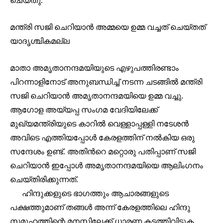
മന്ത്രി സജി ചെറിയാൻ അമ്മയെ ഉമ്മ വച്ചത് ചെയ്തത്
യാദൃശ്ചികമല്ല
മാതാ അമൃതാനന്ദമയിയുടെ എഴുപത്തിരണ്ടാം
Join our community of
SUBSCRIBERS and be part of the
പിറന്നാളിനോട് അനുബന്ധിച്ച് നടന്ന ചടങ്ങിൽ മന്ത്രി
conversation.
സജി ചെറിയാൻ അമൃതാനന്ദമയിയെ ഉമ്മ വച്ചു.
ആഗോള അയ്യപ്പ സംഗമ വേദിയിലേക്ക്
To subscribe, simply enter your email address on our website
മുഖ്യമന്ത്രിയുടെ കാറിൽ വെള്ളാപ്പള്ളി നടേശൻ
or click the subscribe button below. Don't worry, we respect
your privacy and won't spam your inbox. Your information is
അവിടെ എത്തിയപ്പോൾ കേരളത്തിന് നൽകിയ ഒരു
safe with us.
സന്ദേശം ഉണ്ട്. അതിൻറെ മറ്റൊരു പതിപ്പാണ് സജി
ചെറിയാൻ ഇപ്പോൾ അമൃതാനന്ദമയിയെ ആലിംഗനം
ചെയ്തിരിക്കുന്നത്.
ഹിന്ദുക്കളുടെ ഭാഗത്തും ആചാരങ്ങളുടെ
32,111
32,214
11,243
പക്ഷത്തുമാണ് തങ്ങൾ അന്ന് കേരളത്തിലെ ഹിന്ദു
Followers
Followers
Followers
സമൂഹത്തിന്റെ മനസ്സിലേക്ക് ധാരണ കടത്തിവിടുക