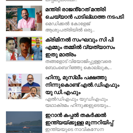
മന്ത്രി രാജൻ്റേത് മന്ത്രി
ചെയ്യാൻ പാടില്ലാത്ത നടപടി
മെഡിക്കൽ കോളേജ്
ആശുപത്രിയിൽ ഒരു...
ക്രിമിനൽ സംഘവും സി പി
എമ്മും തമ്മിൽ വ്യത്യാസം
ഇതു മാത്രം
തങ്ങളോട് വിയോജിപ്പുള്ളവരെ
ബോംബെറിഞ്ഞു കൊല്ലുക,...
ഹിന്ദു, മുസ്ലീം പക്ഷത്തു
നിന്നുകൊണ്ട് എൽ.ഡിഎഫും
യു ഡി.എഫും
എൽഡിഎഫും യുഡിഎഫും
യഥാക്രമം ഹിന്ദുക്കളുടെയും...
ഇറാൻ കപ്പൽ തകർക്കൽ
ഇന്ത്യയ്ക്കുള്ള മുന്നറിയിപ്പ്
ഇന്ത്യയുടെ നാവികസേന