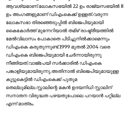
conversation.
ആവശ്യമാണ്.ലോകസഭയിൽ 22 ഉം രാജ്യസഭയിൽ 8
ഉം അംഗങ്ങളുമാണ് ഡിഎംകെക്ക് ഉള്ളത്.വരുന്ന
To subscribe, simply enter your email address on our website
ലോകസഭാ തിരഞ്ഞെടുപ്പിൽ ബിജെപിയുമായി
or click the subscribe button below. Don't worry, we respect
your privacy and won't spam your inbox. Your information is
കൈകോർത്ത് മുന്നേറിയാൽ തമിഴ് രാഷ്ട്രീയത്തിൽ
safe with us.
മേൽവിലാസം പോകാതെ പിടിച്ചുനിൽക്കാമെന്നും
ഡിഎംകെ കരുതുന്നുണ്ട്.1999 മുതൽ 2004 വരെ
ഡിഎംകെ ബിജെപിയുമായി ചേർന്നായിരുന്നു
നീങ്ങിയത്.വാജ്പേയി സർക്കാരിൽ ഡിഎംകെ
32,111
32,214
11,243
പങ്കാളിയുമായിരുന്നു.അതിനാൽ ബിജെപിയുമായുള്ള
Followers
Followers
Followers
കൂട്ടുകെട്ടിൽ ഡിഎംകെക്ക് പുതുമ
തെല്ലുമില്ല.സ്റ്റാലിന്റെ മകൻ ഉദയനിധി സ്റ്റാലിന്
സനാതന വിരുദ്ധത പഴയതുപോലെ പറയാൻ പറ്റില്ല
എന്ന് മാത്രം.