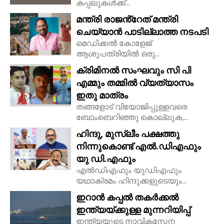
കപ്പലുകൾക്ക്...
മന്ത്രി രാജൻ്റേത് മന്ത്രി
ചെയ്യാൻ പാടില്ലാത്ത നടപടി
മെഡിക്കൽ കോളേജ്
ആശുപത്രിയിൽ ഒരു...
ക്രിമിനൽ സംഘവും സി പി
എമ്മും തമ്മിൽ വ്യത്യാസം
ഇതു മാത്രം
തങ്ങളോട് വിയോജിപ്പുള്ളവരെ
ബോംബെറിഞ്ഞു കൊല്ലുക,...
ഹിന്ദു, മുസ്ലീം പക്ഷത്തു
നിന്നുകൊണ്ട് എൽ.ഡിഎഫും
യു ഡി.എഫും
എൽഡിഎഫും യുഡിഎഫും
യഥാക്രമം ഹിന്ദുക്കളുടെയും...
ഇറാൻ കപ്പൽ തകർക്കൽ
ഇന്ത്യയ്ക്കുള്ള മുന്നറിയിപ്പ്
ഇന്ത്യയുടെ നാവികസേന