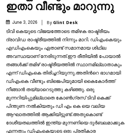
ഇതാ വീണ്ടും മാറുന്നു
By
Glint Desk
June 3, 2026
ടിവി കെയുടെ വിജയത്തോടെ തമിഴക രാഷ്ട്രീയം
ദ്രാവിഡ രാഷ്ട്രീയത്തിൽ നിന്നും മാറി. ഡിഎംകെയും
എഡിഎംകെയും ഏതാണ്ട് സമാനമായ ശിഥില
അവസ്ഥയാണ് നേരിടുന്നത്.ഈ രീതിയിൽ പോയാൽ
തങ്ങൾക്ക് തമിഴ് രാഷ്ട്രീയത്തിൽ സ്ഥാനമില്ലാതാകും
എന്ന് ഡിഎംകെ തിരിച്ചറിയുന്നു.അതിൻറെ ഭാഗമായി
ഡിഎംകെ വീണ്ടും ബിജെപിയുമായി കൈകോർത്ത്
നീങ്ങാൻ തയ്യാറെടുത്തു കഴിഞ്ഞു. ഒരു
മുന്നറിയിപ്പുമില്ലാതെ കോൺഗ്രസ് ടിവി കെക്ക്
പിന്തുണ നൽകിയതും ഡി എം കെ യെ വലിയ
ആഘാതത്തിൽ ആക്കിയിട്ടുണ്ട്.അതുകൊണ്ട്
ദേശീയതലത്തിൽ ഇന്ത്യ മുന്നണിയെ ദുർബലമാക്കുക
Join our community of
എന്നതും ഡിഎംകെയുടെ ഒരു പ്രതികാര
SUBSCRIBERS and be part of the