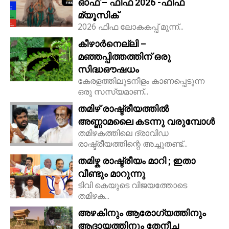
ഓഫ് – ഫിഫ 2026 -ഫിഫ
മ്യൂസിക്
2026 ഫിഫ ലോകകപ്പ് മൂന്ന്...
കീഴാർനെല്ലി –
മഞ്ഞപ്പിത്തത്തിന് ഒരു
സിദ്ധഔഷധം
കേരളത്തിലുടനീളം കാണപ്പെടുന്ന
ഒരു സസ്യമാണ്...
തമിഴ് രാഷ്ട്രീയത്തിൽ
അണ്ണാമലൈ കടന്നു വരുമ്പോൾ
തമിഴകത്തിലെ ദ്രാവിഡ
രാഷ്ട്രീയത്തിന്റെ അച്ചുതണ്ട്...
തമിഴ്ക രാഷ്ട്രീയം മാറി ; ഇതാ
വീണ്ടും മാറുന്നു
ടിവി കെയുടെ വിജയത്തോടെ
തമിഴക...
അഴകിനും ആരോഗ്യത്തിനും
ആദായത്തിനും തേനീച്ച