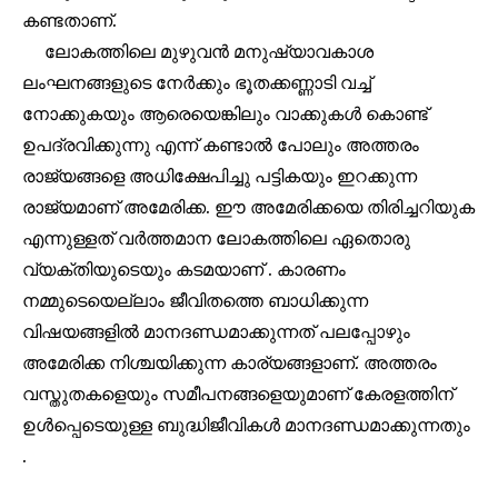
കണ്ടതാണ്.
SUBSCRIBERS and be part of the
ലോകത്തിലെ മുഴുവൻ മനുഷ്യാവകാശ
conversation.
ലംഘനങ്ങളുടെ നേർക്കും ഭൂതക്കണ്ണാടി വച്ച്
To subscribe, simply enter your email address on our website
നോക്കുകയും ആരെയെങ്കിലും വാക്കുകൾ കൊണ്ട്
or click the subscribe button below. Don't worry, we respect
ഉപദ്രവിക്കുന്നു എന്ന് കണ്ടാൽ പോലും അത്തരം
your privacy and won't spam your inbox. Your information is
safe with us.
രാജ്യങ്ങളെ അധിക്ഷേപിച്ചു പട്ടികയും ഇറക്കുന്ന
രാജ്യമാണ് അമേരിക്ക. ഈ അമേരിക്കയെ തിരിച്ചറിയുക
എന്നുള്ളത് വർത്തമാന ലോകത്തിലെ ഏതൊരു
വ്യക്തിയുടെയും കടമയാണ് . കാരണം
32,111
32,214
11,243
നമ്മുടെയെല്ലാം ജീവിതത്തെ ബാധിക്കുന്ന
Followers
Followers
Followers
വിഷയങ്ങളിൽ മാനദണ്ഡമാക്കുന്നത് പലപ്പോഴും
അമേരിക്ക നിശ്ചയിക്കുന്ന കാര്യങ്ങളാണ്. അത്തരം
വസ്തുതകളെയും സമീപനങ്ങളെയുമാണ് കേരളത്തിന്
ഉൾപ്പെടെയുള്ള ബുദ്ധിജീവികൾ മാനദണ്ഡമാക്കുന്നതും
.