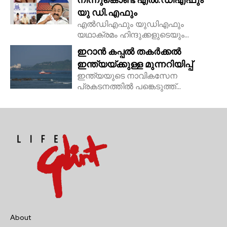
യു ഡി.എഫും
എൽഡിഎഫും യുഡിഎഫും
യഥാക്രമം ഹിന്ദുക്കളുടെയും...
ഇറാൻ കപ്പൽ തകർക്കൽ
ഇന്ത്യയ്ക്കുള്ള മുന്നറിയിപ്പ്
ഇന്ത്യയുടെ നാവികസേന
പ്രകടനത്തിൽ പങ്കെടുത്ത്...
About