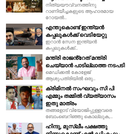
നിത്യയൗവ്വനത്തിനു
റാണിയീച്ചകളുടെ ആഹാരമായ
റോയല്‍...
എന്തുകൊണ്ട് ഇന്ത്യൻ
കപ്പലുകൾക്ക് വെടിയേറ്റു
ഇറാൻ സേന ഇന്ത്യൻ
കപ്പലുകൾക്ക്...
മന്ത്രി രാജൻ്റേത് മന്ത്രി
ചെയ്യാൻ പാടില്ലാത്ത നടപടി
മെഡിക്കൽ കോളേജ്
ആശുപത്രിയിൽ ഒരു...
ക്രിമിനൽ സംഘവും സി പി
എമ്മും തമ്മിൽ വ്യത്യാസം
ഇതു മാത്രം
തങ്ങളോട് വിയോജിപ്പുള്ളവരെ
ബോംബെറിഞ്ഞു കൊല്ലുക,...
ഹിന്ദു, മുസ്ലീം പക്ഷത്തു
നിന്നുകൊണ്ട് എൽ.ഡിഎഫും