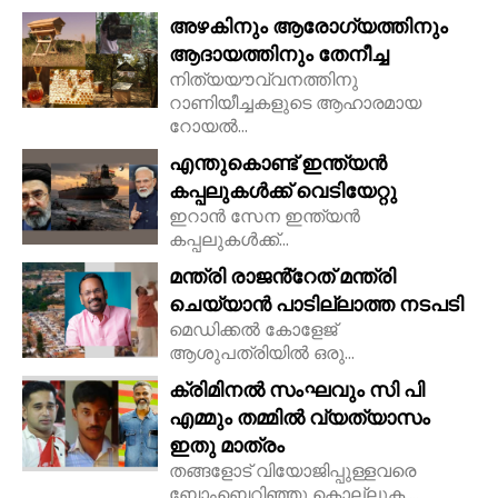
അഴകിനും ആരോഗ്യത്തിനും
ആദായത്തിനും തേനീച്ച
നിത്യയൗവ്വനത്തിനു
റാണിയീച്ചകളുടെ ആഹാരമായ
റോയല്‍...
എന്തുകൊണ്ട് ഇന്ത്യൻ
കപ്പലുകൾക്ക് വെടിയേറ്റു
ഇറാൻ സേന ഇന്ത്യൻ
കപ്പലുകൾക്ക്...
മന്ത്രി രാജൻ്റേത് മന്ത്രി
ചെയ്യാൻ പാടില്ലാത്ത നടപടി
മെഡിക്കൽ കോളേജ്
ആശുപത്രിയിൽ ഒരു...
ക്രിമിനൽ സംഘവും സി പി
എമ്മും തമ്മിൽ വ്യത്യാസം
ഇതു മാത്രം
തങ്ങളോട് വിയോജിപ്പുള്ളവരെ
ബോംബെറിഞ്ഞു കൊല്ലുക,...