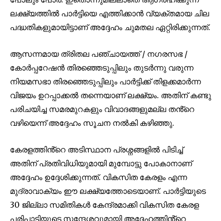
ലക്ഷ്യത്തിൽ പാർട്ടിയെ എത്തിക്കാൻ വ്യക്തമായ ചില
പദ്ധതികളുമായിട്ടാണ് അദ്ദേഹം ചുമതല ഏറ്റിരിക്കുന്നത്.
ആസന്നമായ ത്രിതല പഞ്ചായത്ത് / നഗരസഭ /
കോർപ്പറേഷൻ തിരഞ്ഞെടുപ്പിലും തുടർന്നു വരുന്ന
നിയമസഭാ തിരഞ്ഞെടുപ്പിലും പാർട്ടിക്ക് തിളക്കമാർന്ന
വിജയം ഉറപ്പാക്കൽ തന്നെയാണ് ലക്ഷ്യം. അതിന് കണ്ടു
പരിചയിച്ച സമരമുറകളും വിവാദങ്ങളുമല്ല തൻ്റെ
Join our community of
വഴിയെന്ന് അദ്ദേഹം സൂചന നൽകി കഴിഞ്ഞു.
SUBSCRIBERS and be part of the
conversation.
കേരളത്തിൻ്റെ അടിസ്ഥാന പ്രശ്നങ്ങളിൽ പിടിച്ച്
അതിന് പ്രതിവിധിയുമായി മുമ്പോട്ടു പോകാനാണ്
To subscribe, simply enter your email address on our website
അദ്ദേഹം ഉദ്ദേശിക്കുന്നത്. വികസിത കേരളം എന്ന
or click the subscribe button below. Don't worry, we respect
your privacy and won't spam your inbox. Your information is
മുദ്രാവാക്യം ഈ ലക്ഷ്യത്തോടെയാണ്. പാർട്ടിയുടെ
safe with us.
30 ജില്ലാ സമിതികൾ കേന്ദ്രമാക്കി വികസിത കേരള
പരിപാടിയുടെ സന്ദേശവുമായി അദ്ദേഹത്തിൻ്റെ