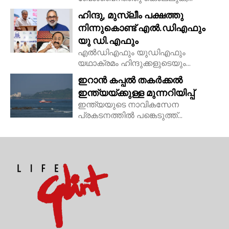
ഹിന്ദു, മുസ്ലീം പക്ഷത്തു
നിന്നുകൊണ്ട് എൽ.ഡിഎഫും
യു ഡി.എഫും
എൽഡിഎഫും യുഡിഎഫും
യഥാക്രമം ഹിന്ദുക്കളുടെയും...
ഇറാൻ കപ്പൽ തകർക്കൽ
ഇന്ത്യയ്ക്കുള്ള മുന്നറിയിപ്പ്
ഇന്ത്യയുടെ നാവികസേന
പ്രകടനത്തിൽ പങ്കെടുത്ത്...