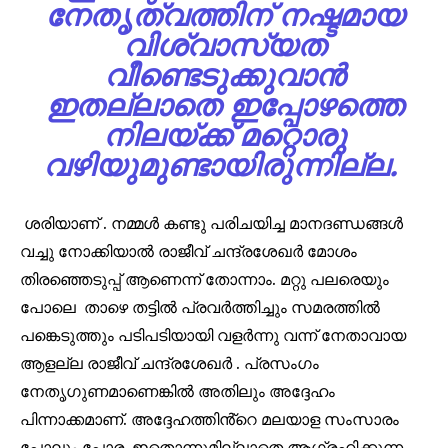
നേതൃത്വത്തിന് നഷ്ടമായ
വിശ്വാസ്യത
വീണ്ടെടുക്കുവാൻ
ഇതല്ലാതെ ഇപ്പോഴത്തെ
നിലയ്ക്ക് മറ്റൊരു
വഴിയുമുണ്ടായിരുന്നില്ല.
ശരിയാണ് . നമ്മൾ കണ്ടു പരിചയിച്ച മാനദണ്ഡങ്ങൾ
വച്ചു നോക്കിയാൽ രാജീവ് ചന്ദ്രശേഖർ മോശം
തിരഞ്ഞെടുപ്പ് ആണെന്ന് തോന്നാം. മറ്റു പലരെയും
പോലെ താഴെ തട്ടിൽ പ്രവർത്തിച്ചും സമരത്തിൽ
പങ്കെടുത്തും പടിപടിയായി വളർന്നു വന്ന് നേതാവായ
ആളല്ല രാജീവ് ചന്ദ്രശേഖർ . പ്രസംഗം
നേതൃഗുണമാണെങ്കിൽ അതിലും അദ്ദേഹം
പിന്നാക്കമാണ്. അദ്ദേഹത്തിൻ്റെ മലയാള സംസാരം
പോലും പോര. ഇതൊന്നുമില്ലാതെ ആഗ്രഹിക്കുന്ന