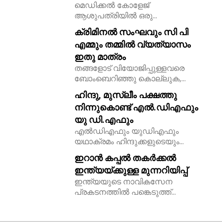
മെഡിക്കൽ കോളേജ്
ആശുപത്രിയിൽ ഒരു...
ക്രിമിനൽ സംഘവും സി പി
എമ്മും തമ്മിൽ വ്യത്യാസം
ഇതു മാത്രം
തങ്ങളോട് വിയോജിപ്പുള്ളവരെ
ബോംബെറിഞ്ഞു കൊല്ലുക,...
ഹിന്ദു, മുസ്ലീം പക്ഷത്തു
നിന്നുകൊണ്ട് എൽ.ഡിഎഫും
യു ഡി.എഫും
എൽഡിഎഫും യുഡിഎഫും
യഥാക്രമം ഹിന്ദുക്കളുടെയും...
ഇറാൻ കപ്പൽ തകർക്കൽ
ഇന്ത്യയ്ക്കുള്ള മുന്നറിയിപ്പ്
ഇന്ത്യയുടെ നാവികസേന
പ്രകടനത്തിൽ പങ്കെടുത്ത്...