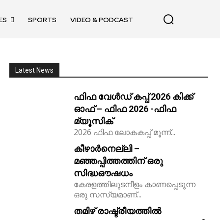
ES
SPORTS
VIDEO & PODCAST
Latest News
ഫിഫ വേൾഡ് കപ്പ് 2026 കിക്ക്‌
ഓഫ് – ഫിഫ 2026 -ഫിഫ
മ്യൂസിക്
2026 ഫിഫ ലോകകപ്പ് മൂന്ന്...
കീഴാർനെല്ലി –
മഞ്ഞപ്പിത്തത്തിന് ഒരു
സിദ്ധഔഷധം
കേരളത്തിലുടനീളം കാണപ്പെടുന്ന
ഒരു സസ്യമാണ്...
തമിഴ് രാഷ്ട്രീയത്തിൽ