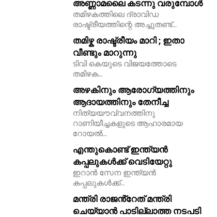
അണ്ണാമലൈ കടന്നു വരുമ്പോൾ
തമിഴകത്തിലെ ദ്രാവിഡ
11,243
രാഷ്ട്രീയത്തിന്റെ അച്ചുതണ്ട്...
Followers
തമിഴ്ക രാഷ്ട്രീയം മാറി ; ഇതാ
വീണ്ടും മാറുന്നു
ടിവി കെയുടെ വിജയത്തോടെ
തമിഴക...
അഴകിനും ആരോഗ്യത്തിനും
ആദായത്തിനും തേനീച്ച
നിത്യയൗവ്വനത്തിനു
റാണിയീച്ചകളുടെ ആഹാരമായ
റോയല്‍...
എന്തുകൊണ്ട് ഇന്ത്യൻ
കപ്പലുകൾക്ക് വെടിയേറ്റു
ഇറാൻ സേന ഇന്ത്യൻ
കപ്പലുകൾക്ക്...
മന്ത്രി രാജൻ്റേത് മന്ത്രി
ചെയ്യാൻ പാടില്ലാത്ത നടപടി