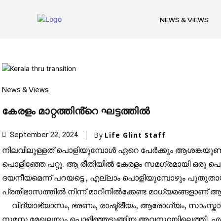
NEWS & VIEWS
Join our commu
News & Views
SUBSCRIBERS an
കേരളം മാറ്റത്തിൻ്റെ ഘട്ടത്തിൽ
of the conversa
By
Life Glint Staff
September 22, 2024
To subscribe, simply enter your e
നിലവിലുള്ളത് പൊളിയുമ്പോൾ ഏറെ പേർക്കും ആശങ്കയുണ്ട
the subscribe button below. Don'
പൊളിഞ്ഞേ പറ്റൂ. ആ രീതിയിൽ കേരളം സമഗ്രമായി ഒരു പൊ
won't spam your inbox. Your infor
ദയനീയമെന്ന് പറയട്ടെ , എല്ലാം പൊളിയുമ്പോഴും പുതുതാ
പ്രതിഭാസത്തിൽ നിന്ന് മാറിനിൽക്കേണ്ട മാധ്യമങ്ങളാണ് 
വിദ്യാഭ്യാസം, ഭരണം, രാഷ്ട്രീയം, ആരോഗ്യം, സാംസ്കാര
സമസ്ത മേഖലയും പൊളിഞ്ഞടുങ്ങിയ അവസ്ഥയിലെത്തി.