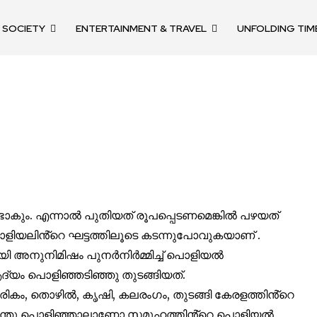
SOCIETY
ENTERTAINMENT & TRAVEL
UNFOLDING TIM
nity of
d be part
tion.
mail address on our website or click
ാകും. എന്നാൽ പുതിയത് രൂപപ്പെടണമെങ്കിൽ പഴയത്
t worry, we respect your privacy and
ളിയലിൻ്റെ ഘട്ടത്തിലൂടെ കടന്നുപോവുകയാണ് .
mation is safe with us.
യി അനുനിമിഷം പുനർനിർമ്മിച്ച് പൊളിയൽ
ആദ്യം പൊളിഞ്ഞടിഞ്ഞു തുടങ്ങിയത്.
ികം, തൊഴിൽ, കൃഷി, കലരംഗം, തുടങ്ങി കേരളത്തിൻ്റെ
 എന്തു പൊളിഞ്ഞാലാണോ സമൂഹത്തിൻ്റെ പൊളിയൽ