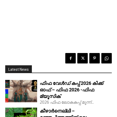
Latest News
ഫിഫ വേൾഡ് കപ്പ് 2026 കിക്ക്‌
ഓഫ് – ഫിഫ 2026 -ഫിഫ
മ്യൂസിക്
2026 ഫിഫ ലോകകപ്പ് മൂന്ന്...
കീഴാർനെല്ലി –