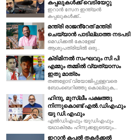
കപ്പലുകൾക്ക് വെടിയേറ്റു
ഇറാൻ സേന ഇന്ത്യൻ
കപ്പലുകൾക്ക്...
മന്ത്രി രാജൻ്റേത് മന്ത്രി
ചെയ്യാൻ പാടില്ലാത്ത നടപടി
മെഡിക്കൽ കോളേജ്
ആശുപത്രിയിൽ ഒരു...
ക്രിമിനൽ സംഘവും സി പി
എമ്മും തമ്മിൽ വ്യത്യാസം
ഇതു മാത്രം
തങ്ങളോട് വിയോജിപ്പുള്ളവരെ
ബോംബെറിഞ്ഞു കൊല്ലുക,...
ഹിന്ദു, മുസ്ലീം പക്ഷത്തു
നിന്നുകൊണ്ട് എൽ.ഡിഎഫും
യു ഡി.എഫും
എൽഡിഎഫും യുഡിഎഫും
യഥാക്രമം ഹിന്ദുക്കളുടെയും...
ഇറാൻ കപ്പൽ തകർക്കൽ