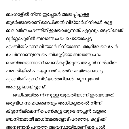
ബംഗാളിൽ നിന്ന് ഇപ്പോൾ അടുപ്പിച്ചുള്ള
തുടർക്കഥയാണ് മെഡിക്കൽ വിദ്യാർഥിനികൾ കൂട്ട
ബലാൽസംഗത്തിന് ഇരയാകുന്നത്. ഏറ്റവും ഒടുവിലേത്
ദുർഗ്ഗാപൂരിൽ ബലാത്സംഗം ചെയ്യപ്പെട്ട
എംബിബിഎസ് വിദ്യാർഥിനിയാണ് . ആറിലേറെ പേർ
ചേ ർന്നാണ് ഈ പെൺകുട്ടിയെ ബലാത്സംഗം
ചെയ്തതെന്നാണ് പെൺകുട്ടിയുടെ അച്ഛൻ നൽകിയ
പരാതിയിൽ പറയുന്നത്. അത് ചെയ്തതാകട്ടെ
എംബിബിഎസ് വിദ്യാർത്ഥികൾ . മൂന്നുപേർ
അറസ്റ്റിലായിട്ടുണ്ട്.
ഒഡീഷയിൽ നിന്നുള്ള യുവതിയാണ് ഇരയായത്.
ഒരുവിധ സഹകരണവും അധികൃതരിൽ നിന്ന്
കിട്ടുന്നില്ലെന്ന് പെൺകുട്ടിയുടെ അച്ഛൻ വളരെ
Join our community of
ദയനീയമായി മാധ്യമങ്ങളോട് പറഞ്ഞു. കുട്ടിക്ക്
SUBSCRIBERS and be part of the
conversation.
അനങ്ങാൻ പറ്റാത്ത അവസ്ഥയിലാണ് ഇപ്പോൾ