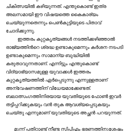
ചികിത്സയിൽ കഴിയുന്നത്. എന്തുകൊണ്ട് ഇത്ര
To subscribe, simply enter your email address on our website
അലസമായി ഈ വിഷയത്തെ കൈകാര്യം
or click the subscribe button below. Don't worry, we respect
your privacy and won't spam your inbox. Your information is
ചെയ്യുന്നതെന്നും പെൺകുട്ടിയുടെ പിതാവ്
safe with us.
ചോദിക്കുന്നു.
ഇത്തരം കുറ്റകൃത്യങ്ങൾ നടത്തിക്കഴിഞ്ഞാൽ
രാജ്യത്തിൻറെ ശ്രദ്ധ ഉണ്ടാകുമെന്നും കർശന നടപടി
ഉണ്ടാകുമെന്നും സാമാന്യ ബുദ്ധിയിൽ
32,111
32,214
11,243
കരുതാവുന്നതാണ്. എന്നിട്ടും എന്തുകൊണ്ട്
Followers
Followers
Followers
വിദ്യാഭ്യാസമുള്ള യുവാക്കൾ ഇത്തരം
കുറ്റകൃത്യത്തിൽ ഏർപ്പെടുന്നു എന്നുള്ളതാണ്
അന്വേഷണത്തിന് വിധേയമാക്കേണ്ടത്.
ബലാത്സംഗത്തിനിരയായ യുവതിയുടെ ഫോൺ ഇവർ
തട്ടിപ്പറിക്കുകയും വൻ തുക ആവശ്യപ്പെടുകയും
ചെയ്തു എന്നുമാണ് യുവതിയുടെ അച്ഛൻ പറയുന്നത്.
മൂന്ന് പതിറ്റാണ്ട് നീണ്ട സിപിഎം ഭരണത്തിനുശേഷം