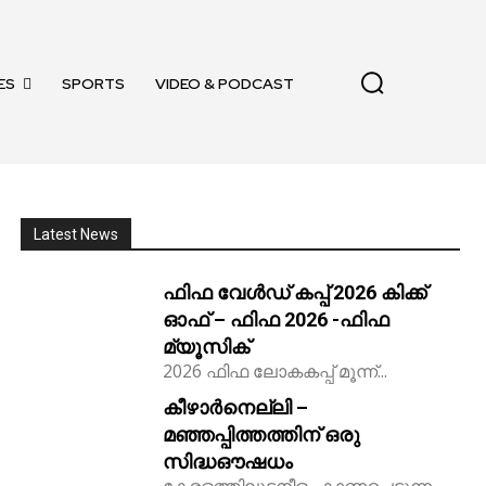
ES
SPORTS
VIDEO & PODCAST
Latest News
ഫിഫ വേൾഡ് കപ്പ് 2026 കിക്ക്‌
ഓഫ് – ഫിഫ 2026 -ഫിഫ
മ്യൂസിക്
2026 ഫിഫ ലോകകപ്പ് മൂന്ന്...
കീഴാർനെല്ലി –
മഞ്ഞപ്പിത്തത്തിന് ഒരു
സിദ്ധഔഷധം