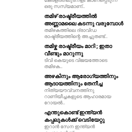
കേരളത്തിലുടനീളം കാണപ്പെടുന്ന
ഒരു സസ്യമാണ്...
തമിഴ് രാഷ്ട്രീയത്തിൽ
അണ്ണാമലൈ കടന്നു വരുമ്പോൾ
തമിഴകത്തിലെ ദ്രാവിഡ
രാഷ്ട്രീയത്തിന്റെ അച്ചുതണ്ട്...
തമിഴ്ക രാഷ്ട്രീയം മാറി ; ഇതാ
വീണ്ടും മാറുന്നു
ടിവി കെയുടെ വിജയത്തോടെ
തമിഴക...
അഴകിനും ആരോഗ്യത്തിനും
ആദായത്തിനും തേനീച്ച
നിത്യയൗവ്വനത്തിനു
റാണിയീച്ചകളുടെ ആഹാരമായ
റോയല്‍...
എന്തുകൊണ്ട് ഇന്ത്യൻ
കപ്പലുകൾക്ക് വെടിയേറ്റു
ഇറാൻ സേന ഇന്ത്യൻ