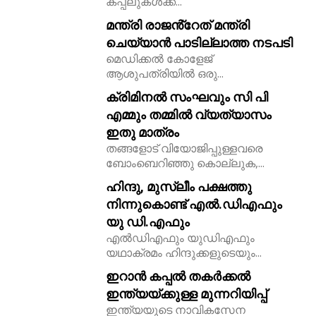
കപ്പലുകൾക്ക്...
മന്ത്രി രാജൻ്റേത് മന്ത്രി
ചെയ്യാൻ പാടില്ലാത്ത നടപടി
മെഡിക്കൽ കോളേജ്
ആശുപത്രിയിൽ ഒരു...
ക്രിമിനൽ സംഘവും സി പി
എമ്മും തമ്മിൽ വ്യത്യാസം
ഇതു മാത്രം
തങ്ങളോട് വിയോജിപ്പുള്ളവരെ
ബോംബെറിഞ്ഞു കൊല്ലുക,...
ഹിന്ദു, മുസ്ലീം പക്ഷത്തു
നിന്നുകൊണ്ട് എൽ.ഡിഎഫും
യു ഡി.എഫും
എൽഡിഎഫും യുഡിഎഫും
യഥാക്രമം ഹിന്ദുക്കളുടെയും...
ഇറാൻ കപ്പൽ തകർക്കൽ
ഇന്ത്യയ്ക്കുള്ള മുന്നറിയിപ്പ്
ഇന്ത്യയുടെ നാവികസേന