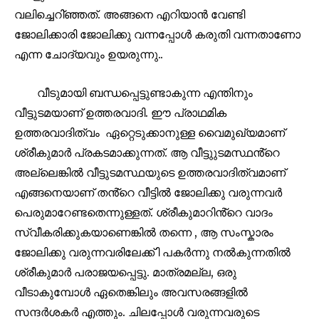
or click the subscribe button below. Don't worry, we respect
വലിച്ചെറി്ഞ്ഞത്. അങ്ങനെ എറിയാൻ വേണ്ടി
your privacy and won't spam your inbox. Your information is
ജോലിക്കാരി ജോലിക്കു വന്നപ്പോൾ കരുതി വന്നതാണോ
safe with us.
എന്ന ചോദ്യവും ഉയരുന്നു..
വീടുമായി ബന്ധപ്പെട്ടുണ്ടാകുന്ന എന്തിനും
വീട്ടുടമയാണ് ഉത്തരവാദി. ഈ പ്രാഥമിക
32,111
32,214
11,243
Followers
Followers
Followers
ഉത്തരവാദിത്വം ഏറ്റെടുക്കാനുള്ള വൈമുഖ്യമാണ്
ശ്രീകുമാർ പ്രകടമാക്കുന്നത്. ആ വീട്ടുുടമസ്ഥൻ്റെ
അല്ലെങ്കിൽ വീട്ടുടമസ്ഥയുടെ ഉത്തരവാദിത്വമാണ്
എങ്ങനെയാണ് തൻ്റെ വീട്ടിൽ ജോലിക്കു വരുന്നവർ
പെരുമാറേണ്ടതെന്നുള്ളത്. ശ്രീകുമാറിൻ്റെ വാദം
സ്വീകരിക്കുകയാണെങ്കിൽ തന്നെ , ആ സംസ്കാരം
ജോലിക്കു വരുന്നവരിലേക്ക് ി പകർന്നു നൽകുന്നതിൽ
ശ്രീകുമാർ പരാജയപ്പെട്ടു. മാത്രമല്ല, ഒരു
വീടാകുമ്പോൾ ഏതെങ്കിലും അവസരങ്ങളിൽ
സന്ദർശകർ എത്തും. ചിലപ്പോൾ വരുന്നവരുടെ