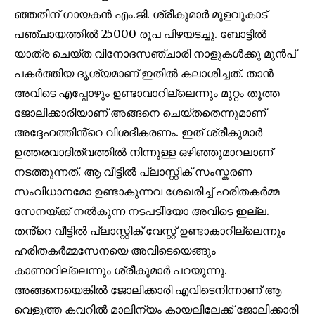
ഞ്ഞതിന് ഗായകൻ എം.ജി. ശ്രീകുമാർ മുളവുകാട്
പഞ്ചായത്തിൽ 25000 രൂപ പിഴയടച്ചു. ബോട്ടിൽ
യാത്ര ചെയ്ത വിനോദസഞ്ചാരി നാളുകൾക്കു മുൻപ്
പകർത്തിയ ദൃശ്യമാണ് ഇതിൽ കലാശിച്ചത്. താൻ
അവിടെ എപ്പോഴും ഉണ്ടാവാറില്ലെന്നും മുറ്റം തൂത്ത
ജോലിക്കാരിയാണ് അങ്ങനെ ചെയ്തതെന്നുമാണ്
അദ്ദേഹത്തിൻ്റെ വിശദീകരണം. ഇത് ശ്രീകുമാർ
ഉത്തരവാദിത്വത്തിൽ നിന്നുള്ള ഒഴിഞ്ഞുമാറലാണ്
നടത്തുന്നത്. ആ വീട്ടിൽ പ്ലാസ്റ്റിക് സംസ്കരണ
സംവിധാനമോ ഉണ്ടാകുന്നവ ശേഖരിച്ച് ഹരിതകർമ്മ
സേനയ്ക്ക് നൽകുന്ന നടപടിിയോ അവിടെ ഇല്ല.
തൻ്റെ വീട്ടിൽ പ്ലാസ്റ്റിക് വേസ്റ്റ് ഉണ്ടാകാറില്ലെന്നും
Join our community of
ഹരിതകർമ്മസേനയെ അവിടെയെങ്ങും
SUBSCRIBERS and be part of the
കാണാറില്ലെന്നും ശ്രീകുമാർ പറയുന്നു.
conversation.
അങ്ങനെയെങ്കിൽ ജോലിക്കാരി എവിടെനിന്നാണ് ആ
വെളുത്ത കവറിൽ മാലിന്യം കായലിലേക്ക് ജോലിക്കാരി
To subscribe, simply enter your email address on our website