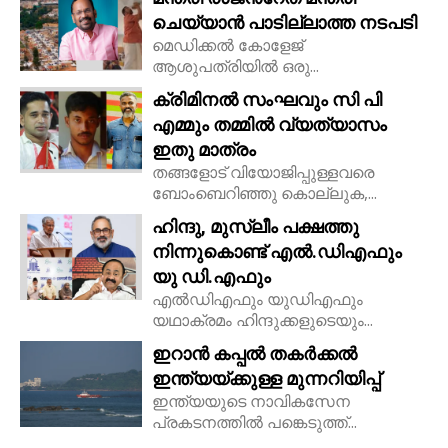
ചെയ്യാൻ പാടില്ലാത്ത നടപടി
മെഡിക്കൽ കോളേജ്
ആശുപത്രിയിൽ ഒരു...
ക്രിമിനൽ സംഘവും സി പി
എമ്മും തമ്മിൽ വ്യത്യാസം
ഇതു മാത്രം
തങ്ങളോട് വിയോജിപ്പുള്ളവരെ
ബോംബെറിഞ്ഞു കൊല്ലുക,...
ഹിന്ദു, മുസ്ലീം പക്ഷത്തു
നിന്നുകൊണ്ട് എൽ.ഡിഎഫും
യു ഡി.എഫും
എൽഡിഎഫും യുഡിഎഫും
യഥാക്രമം ഹിന്ദുക്കളുടെയും...
ഇറാൻ കപ്പൽ തകർക്കൽ
ഇന്ത്യയ്ക്കുള്ള മുന്നറിയിപ്പ്
ഇന്ത്യയുടെ നാവികസേന
പ്രകടനത്തിൽ പങ്കെടുത്ത്...