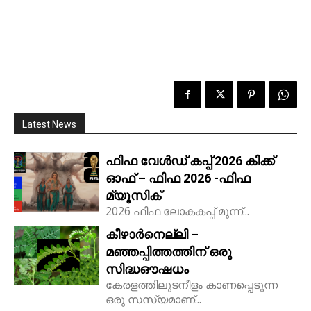
Latest News
ഫിഫ വേൾഡ് കപ്പ് 2026 കിക്ക്‌
ഓഫ് – ഫിഫ 2026 -ഫിഫ
മ്യൂസിക്
2026 ഫിഫ ലോകകപ്പ് മൂന്ന്...
കീഴാർനെല്ലി –
മഞ്ഞപ്പിത്തത്തിന് ഒരു
സിദ്ധഔഷധം
കേരളത്തിലുടനീളം കാണപ്പെടുന്ന
ഒരു സസ്യമാണ്...