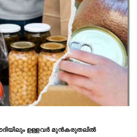
d be part
tion.
mail address on our website or click
t worry, we respect your privacy and
mation is safe with us.
32,214
Followers
ൗദിയിലും ഉള്ളവർ മുൻകരുതലിൽ