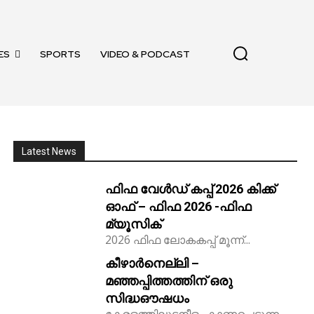
ES
SPORTS
VIDEO & PODCAST
Latest News
ഫിഫ വേൾഡ് കപ്പ് 2026 കിക്ക്‌
ഓഫ് – ഫിഫ 2026 -ഫിഫ
മ്യൂസിക്
2026 ഫിഫ ലോകകപ്പ് മൂന്ന്...
കീഴാർനെല്ലി –
മഞ്ഞപ്പിത്തത്തിന് ഒരു
സിദ്ധഔഷധം