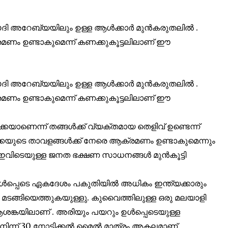
സൗദി അറേബ്യയിലും ഉള്ള ആൾക്കാർ മുൻകരുതലിൽ .
മണം ഉണ്ടാകുമെന്ന് കണക്കുകൂട്ടലിലാണ് ഈ
സൗദി അറേബ്യയിലും ഉള്ള ആൾക്കാർ മുൻകരുതലിൽ .
മണം ഉണ്ടാകുമെന്ന് കണക്കുകൂട്ടലിലാണ് ഈ
ാണെന്ന് തങ്ങൾക്ക് വ്യക്തമായ തെളിവ് ഉണ്ടെന്ന്
കയുടെ താവളങ്ങൾക്ക് നേരെ ആക്രമണം ഉണ്ടാകുമെന്നും
് ഇവിടെയുള്ള ജനത ഭക്ഷണ സാധനങ്ങൾ മുൻകൂട്ടി
െടെ ഏകദേശം പകുതിയിൽ അധികം ഇന്ത്യക്കാരും
ഇനി മടങ്ങിയെത്തുകയുള്ളു. കുവൈത്തിലുള്ള ഒരു മലയാളി
ങ്കയിലാണ് . അരിയും പയറും ഉൾപ്പെടെയുള്ള
 നിന്ന് 30 നോട്ടിക്കൽ മൈൽ മാത്രം അകലമാണ്