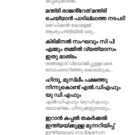
കപ്പലുകൾക്ക്...
മന്ത്രി രാജൻ്റേത് മന്ത്രി
ചെയ്യാൻ പാടില്ലാത്ത നടപടി
മെഡിക്കൽ കോളേജ്
ആശുപത്രിയിൽ ഒരു...
ക്രിമിനൽ സംഘവും സി പി
എമ്മും തമ്മിൽ വ്യത്യാസം
ഇതു മാത്രം
തങ്ങളോട് വിയോജിപ്പുള്ളവരെ
ബോംബെറിഞ്ഞു കൊല്ലുക,...
ഹിന്ദു, മുസ്ലീം പക്ഷത്തു
നിന്നുകൊണ്ട് എൽ.ഡിഎഫും
യു ഡി.എഫും
എൽഡിഎഫും യുഡിഎഫും
യഥാക്രമം ഹിന്ദുക്കളുടെയും...
ഇറാൻ കപ്പൽ തകർക്കൽ
ഇന്ത്യയ്ക്കുള്ള മുന്നറിയിപ്പ്
ഇന്ത്യയുടെ നാവികസേന