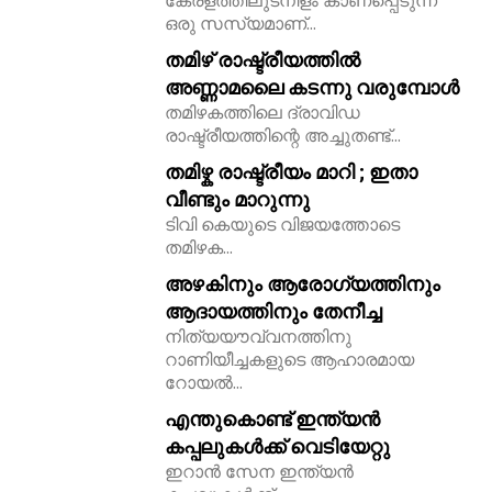
കേരളത്തിലുടനീളം കാണപ്പെടുന്ന
ഒരു സസ്യമാണ്...
തമിഴ് രാഷ്ട്രീയത്തിൽ
അണ്ണാമലൈ കടന്നു വരുമ്പോൾ
തമിഴകത്തിലെ ദ്രാവിഡ
രാഷ്ട്രീയത്തിന്റെ അച്ചുതണ്ട്...
തമിഴ്ക രാഷ്ട്രീയം മാറി ; ഇതാ
വീണ്ടും മാറുന്നു
ടിവി കെയുടെ വിജയത്തോടെ
തമിഴക...
അഴകിനും ആരോഗ്യത്തിനും
ആദായത്തിനും തേനീച്ച
11,243
നിത്യയൗവ്വനത്തിനു
Followers
റാണിയീച്ചകളുടെ ആഹാരമായ
റോയല്‍...
എന്തുകൊണ്ട് ഇന്ത്യൻ
കപ്പലുകൾക്ക് വെടിയേറ്റു
ഇറാൻ സേന ഇന്ത്യൻ