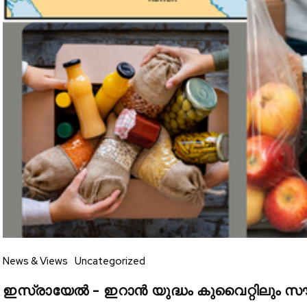
SUBSCRIBERS an
of the conversa
To subscribe, simply enter your e
the subscribe button below. Don'
won't spam your inbox. Your infor
32,111
Followers
News & Views
Uncategorized
ഇസ്രായേൽ – ഇറാൻ യുദ്ധം കുവൈറ്റിലും സ