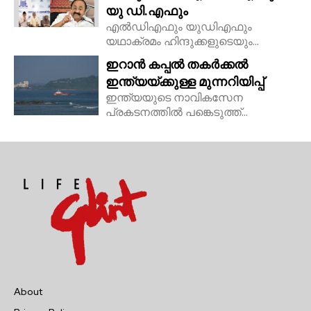
യു ഡി.എഫും
എൽഡിഎഫും യുഡിഎഫും
യഥാക്രമം ഹിന്ദുക്കളുടെയും...
ഇറാൻ കപ്പൽ തകർക്കൽ
ഇന്ത്യയ്ക്കുള്ള മുന്നറിയിപ്പ്
ഇന്ത്യയുടെ നാവികസേന
പ്രകടനത്തിൽ പങ്കെടുത്ത്...
About