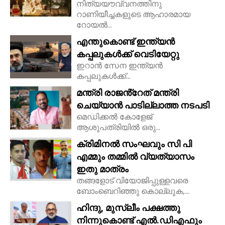
നിത്യയൗവ്വനത്തിനു
റാണിയീച്ചകളുടെ ആഹാരമായ
റോയല്‍...
എന്തുകൊണ്ട് ഇന്ത്യൻ
കപ്പലുകൾക്ക് വെടിയേറ്റു
ഇറാൻ സേന ഇന്ത്യൻ
കപ്പലുകൾക്ക്...
മന്ത്രി രാജൻ്റേത് മന്ത്രി
ചെയ്യാൻ പാടില്ലാത്ത നടപടി
മെഡിക്കൽ കോളേജ്
ആശുപത്രിയിൽ ഒരു...
ക്രിമിനൽ സംഘവും സി പി
എമ്മും തമ്മിൽ വ്യത്യാസം
ഇതു മാത്രം
തങ്ങളോട് വിയോജിപ്പുള്ളവരെ
ബോംബെറിഞ്ഞു കൊല്ലുക,...
ഹിന്ദു, മുസ്ലീം പക്ഷത്തു
നിന്നുകൊണ്ട് എൽ.ഡിഎഫും