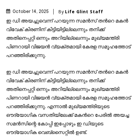
By
Life Glint Staff
October 14, 2025
ഇ ഡി അയച്ചുവെന്ന് പറയുന്ന സമൻസ് തൻറെ മകൻ
വിവേക് കിരണിന് കിട്ടിയിട്ടില്ലെന്നും തനിക്ക്
അതിനെപ്പറ്റി ഒന്നും അറിയില്ലെന്നും മുഖ്യമന്ത്രി
പിണറായി വിജയൻ വ്യക്തമായി കേരള സമൂഹത്തോട്
പറഞ്ഞിരിക്കുന്നു.
Join our community of
ഇ ഡി അയച്ചുവെന്ന് പറയുന്ന സമൻസ് തൻറെ മകൻ
SUBSCRIBERS and be part of the
വിവേക് കിരണിന് കിട്ടിയിട്ടില്ലെന്നും തനിക്ക്
conversation.
അതിനെപ്പറ്റി ഒന്നും അറിയില്ലെന്നും മുഖ്യമന്ത്രി
To subscribe, simply enter your email address on our website
പിണറായി വിജയൻ വ്യക്തമായി കേരള സമൂഹത്തോട്
or click the subscribe button below. Don't worry, we respect
പറഞ്ഞിരിക്കുന്നു. എന്നാൽ മുഖ്യമന്ത്രിയുടെ
your privacy and won't spam your inbox. Your information is
safe with us.
ഔദ്യോഗിക വസതിയിലേക്ക് മകൻറെ പേരിൽ അയച്ച
സമൻസിന്റെ കോപ്പി ഇപ്പോഴും ഇ ഡിയുടെ
ഔദ്യോഗിക വെബ്സൈറ്റിൽ ഉണ്ട്.