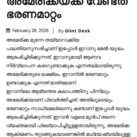
അമേരിക്കയ്ക്ക് വേണ്ടത്
ഭരണമാറ്റം
By
Glint Desk
February 28, 2026
അമേരിക്ക മുന്നേ തയ്യാറാക്കിയ
പദ്ധതിയനുസരിച്ചാണ് ഇപ്പോൾ ഇറാനു മേൽ യുദ്ധം
ആരംഭിച്ചിരിക്കുന്നത്. ഇറാനുമായി ആണവ
നിർവ്യാപന കരാറുണ്ടാക്കുക എന്നതല്ലായിരുന്നു
അമേരിക്കരുടെ ലക്ഷ്യം. ഇറാനിൽ ഭരണമാറ്റം
ഉണ്ടാക്കുക എന്നത് മാത്രമാണ്.
Join our community of
ഇറാനിലെ ആഭ്യന്തര കലാപത്തിനു പിന്നിലും
SUBSCRIBERS and be part of the
അമേരിക്കയാണ് പ്രവർത്തിച്ചത്. അതിലൂടെയും
conversation.
ഭരണമാറ്റം സാധ്യമല്ലെന്നു കണ്ടാണ് ഇപ്പോൾ യുദ്ധം
ആരംഭിച്ചിരിക്കുന്നത്. ഇറാൻ വളരെ മുൻപ് തന്നെ
To subscribe, simply enter your email address on our website
or click the subscribe button below. Don't worry, we respect
വ്യക്തമായി പ്രഖ്യാപിച്ചിട്ടുള്ളതായിരുന്നു, അമേരിക്ക
your privacy and won't spam your inbox. Your information is
ആക്രമണം തുടങ്ങുകയാണെങ്കിൽ മധ്യേഷ്യയിലുള്ള
safe with us.