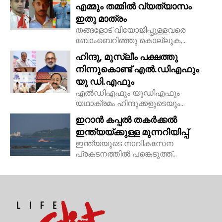
എമ്മും തമ്മിൽ വ്യത്യാസം
ഇതു മാത്രം
തങ്ങളോട് വിയോജിപ്പുള്ളവരെ
ബോംബെറിഞ്ഞു കൊല്ലുക,...
ഹിന്ദു, മുസ്ലീം പക്ഷത്തു
നിന്നുകൊണ്ട് എൽ.ഡിഎഫും
യു ഡി.എഫും
എൽഡിഎഫും യുഡിഎഫും
യഥാക്രമം ഹിന്ദുക്കളുടെയും...
ഇറാൻ കപ്പൽ തകർക്കൽ
ഇന്ത്യയ്ക്കുള്ള മുന്നറിയിപ്പ്
ഇന്ത്യയുടെ നാവികസേന
പ്രകടനത്തിൽ പങ്കെടുത്ത്...