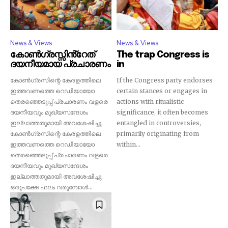
SUBSCRIBERS and be part of the
conversation.
To subscribe, simply enter your email address on our website
News & Views
News & Views
or click the subscribe button below. Don't worry, we respect
കോൺഗ്രസ്സിൻ്റേത്
The trap Congress is
your privacy and won't spam your inbox. Your information is
ദയനീയമായ പ്രചാരണം
in
safe with us.
കോൺഗ്രസിന്റെ കേരളത്തിലെ
If the Congress party endorses
ഇത്തവണത്തെ റെഡിയായോ
certain stances or engages in
തെരഞ്ഞെടുപ്പ് പ്രചാരണം വളരെ
actions with ritualistic
ദയനീയവും മുഖ്യസന്ദേശം
significance, it often becomes
32,111
32,214
11,243
ഇല്ലാത്തതുമായി അവശേഷിച്ചു.
entangled in controversies,
Followers
Followers
Followers
കോൺഗ്രസിന്റെ കേരളത്തിലെ
primarily originating from
ഇത്തവണത്തെ റെഡിയായോ
within...
തെരഞ്ഞെടുപ്പ് പ്രചാരണം വളരെ
ദയനീയവും മുഖ്യസന്ദേശം
ഇല്ലാത്തതുമായി അവശേഷിച്ചു.
ഒരുപക്ഷേ ഫലം വരുമ്പോൾ...